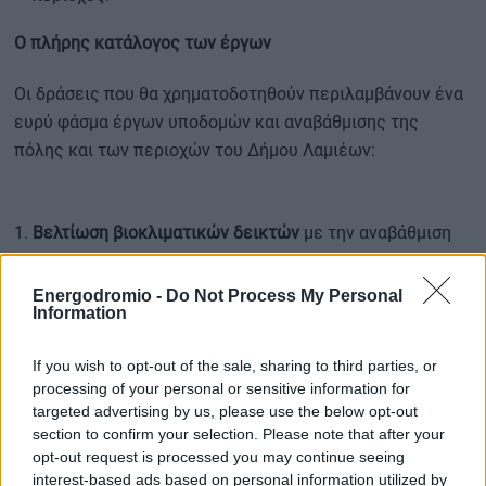
Ο πλήρης κατάλογος των έργων
Οι δράσεις που θα χρηματοδοτηθούν περιλαμβάνουν ένα
ευρύ φάσμα έργων υποδομών και αναβάθμισης της
πόλης και των περιοχών του Δήμου Λαμιέων:
1.
Βελτίωση βιοκλιματικών δεικτών
με την αναβάθμιση
και επέκταση του αστικού πρασίνου.
Energodromio -
Do Not Process My Personal
Information
2.
Δημιουργία πάρκου αναψυχής και άθλησης
στο
“Ισιαδάκι”.
If you wish to opt-out of the sale, sharing to third parties, or
processing of your personal or sensitive information for
3.
Αναβάθμιση κοινόχρηστων χώρων
και χώρου πρασίνου
targeted advertising by us, please use the below opt-out
στην Πανελλήνια Έκθεση Λαμίας.
section to confirm your selection. Please note that after your
opt-out request is processed you may continue seeing
interest-based ads based on personal information utilized by
4.
Δημιουργία και αναβάθμιση κοινόχρηστων χώρων
σε