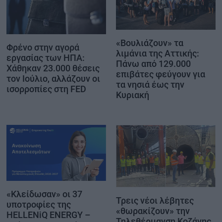
«Βουλιάζουν» τα
Φρένο στην αγορά
λιμάνια της Αττικής:
εργασίας των ΗΠΑ:
Πάνω από 129.000
Χάθηκαν 23.000 θέσεις
επιβάτες φεύγουν για
τον Ιούλιο, αλλάζουν οι
τα νησιά έως την
ισορροπίες στη FED
Κυριακή
«Κλείδωσαν» οι 37
Τρεις νέοι λέβητες
υποτροφίες της
«θωρακίζουν» την
HELLENiQ ENERGY –
Τηλεθέρμανση Κοζάνης