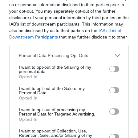
us or personal information disclosed to third parties prior to
Κοινότητες του Δήμου.
your opt-out. You may separately opt-out of the further
disclosure of your personal information by third parties on the
5.
Κατασκευή δύο ισόπεδων κυκλικών κόμβων
εντός του
IAB’s list of downstream participants. This information may
also be disclosed by us to third parties on the
IAB’s List of
εγκεκριμένου σχεδίου πόλης της Λαμίας.
Downstream Participants
that may further disclose it to other
third parties.
6.
Βελτίωση εσωτερικής οδοποιίας
και ανάπλαση
δικτύου πεζοδρόμων στο πολεοδομικό συγκρότημα
Personal Data Processing Opt Outs
Λαμίας.
I want to opt-out of the Sharing of my
personal data.
Opted In
7.
Βελτίωση οδικού τμήματος Κάστρου – Αφανού
.
I want to opt-out of the Sale of my
Personal Data.
8.
Ανάπλαση τριών κεντρικών πλατειών
της πόλης, με
Opted In
βάση τις αρχές βιοκλιματικής και ενεργειακής
I want to opt-out of processing my
απόδοσης.
Personal Data for Targeted Advertising.
Opted In
9.
Ενεργειακή αναβάθμιση του Δημοτικού Αθλητικού
I want to opt-out of Collection, Use,
Κέντρου
(ΔΑΚ) Λαμίας και άλλων δημοτικών υποδομών.
Retention, Sale, and/or Sharing of my