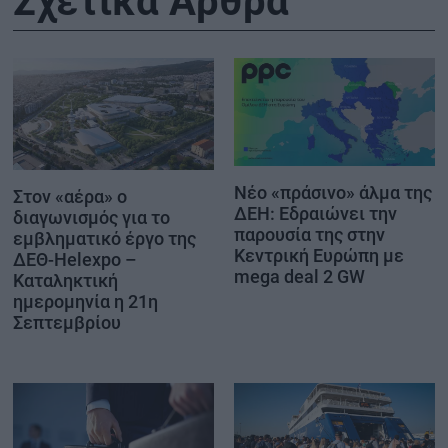
Σχετικά Άρθρα
Νέο «πράσινο» άλμα της
Στον «αέρα» ο
ΔΕΗ: Εδραιώνει την
διαγωνισμός για το
παρουσία της στην
εμβληματικό έργο της
Κεντρική Ευρώπη με
ΔΕΘ-Helexpo –
mega deal 2 GW
Καταληκτική
ημερομηνία η 21η
Σεπτεμβρίου