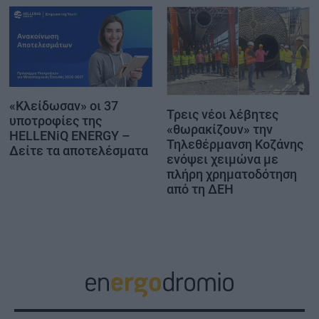
«Κλείδωσαν» οι 37
Τρεις νέοι λέβητες
υποτροφίες της
«θωρακίζουν» την
HELLENiQ ENERGY –
Τηλεθέρμανση Κοζάνης
Δείτε τα αποτελέσματα
ενόψει χειμώνα με
πλήρη χρηματοδότηση
από τη ΔΕΗ