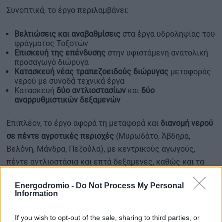
Συνοπτικά, το έργο περιλαμβάνει:
Βελτιώσεις και αναβαθμίσεις
στα έργα υδροληψίας του
φράγματος Τοξοτών
Επισκευή της επένδυσης
στην υφιστάμενη ανατολική
προσαγωγό διώρυγα
Κατασκευή νέας τραπεζοειδούς διώρυγας
μεταφοράς
νερού με συνοδά τεχνικά έργα
Κατασκευή
δύο αντλιοστασίων
και
δύο
αναρρυθμιστικών δεξαμενών
Επιπλέον, το έργο αφορά τη μεταφορά και
διανομή νερού
σε πέντε αγροτικές περιοχές
(Μυρωδάτο, Άβδηρα,
Βελόνη, Μάνδρα, Πεζούλα), με κεντρικούς αγωγούς,
πέντε αντλιοστάσια και επτά δεξαμενές, καθώς και τα
αντίστοιχα δίκτυα άρδευσης.
Energodromio -
Do Not Process My Personal
Information
Σημαντικό μέρος του έργου είναι η
εγκατάσταση
έξυπνων αρδευτικών συστημάτων
, όπως τηλεμετρία,
If you wish to opt-out of the sale, sharing to third parties, or