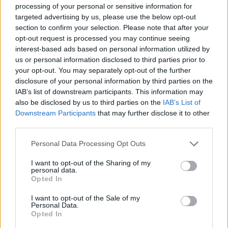
ασύρματη παρακολούθηση, μετεωρολογικοί σταθμοί και
processing of your personal or sensitive information for
συστήματα μέτρησης της ποιότητας νερού.
targeted advertising by us, please use the below opt-out
section to confirm your selection. Please note that after your
opt-out request is processed you may continue seeing
interest-based ads based on personal information utilized by
Το πρώτο τμήμα, που αφορά τα κύρια έργα μεταφοράς
us or personal information disclosed to third parties prior to
νερού, θα παραδοθεί σε
18 μήνες
, ενώ η πλήρης
your opt-out. You may separately opt-out of the further
disclosure of your personal information by third parties on the
ολοκλήρωση του έργου προβλέπεται σε
36 μήνες
από
IAB’s list of downstream participants. This information may
την υπογραφή της σύμβασης.
also be disclosed by us to third parties on the
IAB’s List of
Downstream Participants
that may further disclose it to other
Με αυτές τις παρεμβάσεις, που υλοποιούνται από τη
third parties.
Γενική Γραμματεία Ενωσιακών Πόρων και Υποδομών του
Personal Data Processing Opt Outs
ΥΠΑΑΤ
σε συνεργασία με τη
Μονάδα ΣΔΙΤ του
Υπουργείου Οικονομικών
, ενισχύεται η
I want to opt-out of the Sharing of my
personal data.
ανταγωνιστικότητα του αγροτικού τομέα
και μειώνονται
Opted In
οι επιπτώσεις της κλιματικής αλλαγής.
I want to opt-out of the Sale of my
Personal Data.
Opted In
TAGS