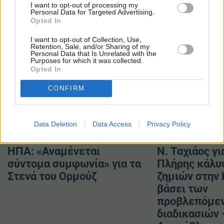
I want to opt-out of processing my
Personal Data for Targeted Advertising.
#Αρδευτικά έργα
#ΓΕΚ ΤΕΡΝΑ
Opted In
#Ξάνθη
#ΣΔΙΤ
I want to opt-out of Collection, Use,
Retention, Sale, and/or Sharing of my
Personal Data that Is Unrelated with the
Purposes for which it was collected.
Opted In
CONFIRM
ΔΙΑΒΑΣΤΕ ΕΠΙΣΗΣ
Data Deletion
Data Access
Privacy Policy
ΗΠΑ: «Αναμένεται
Ν. Ταχιάος γι
σύντομα συμφωνία» για τα
Πλήρης κάλυ
Στενά του Ορμούζ
ζημιών στην
βάσει των
προβλεπόμε
διαδικασιών 