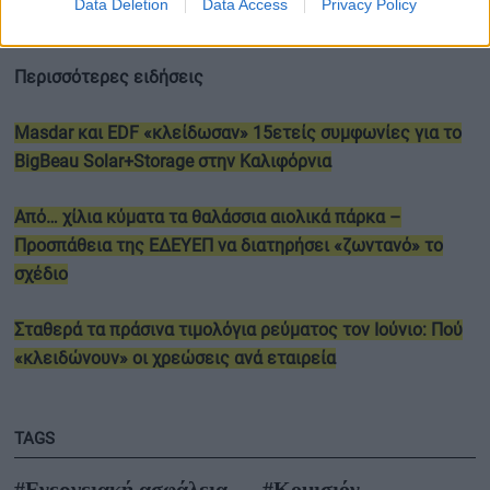
Data Deletion
Data Access
Privacy Policy
πολιτικής των κρατών-μελών.
Περισσότερες ειδήσεις
Masdar και EDF «κλείδωσαν» 15ετείς συμφωνίες για το
BigBeau Solar+Storage στην Καλιφόρνια
Από… χίλια κύματα τα θαλάσσια αιολικά πάρκα –
Προσπάθεια της ΕΔΕΥΕΠ να διατηρήσει «ζωντανό» το
σχέδιο
Σταθερά τα πράσινα τιμολόγια ρεύματος τον Ιούνιο: Πού
«κλειδώνουν» οι χρεώσεις ανά εταιρεία
TAGS
#Ενεργειακή ασφάλεια
#Κομισιόν