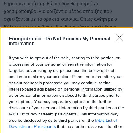
δημοσιονομικό περιθώριο δεν θα μπορεί να
χρησιμοποιηθεί για οριζόντια μέτρα στήριξης που
σχετίζονται με τα ορυκτά καύσιμα. Όπως ανέφερε ο
Βάλντις Ντομπρόβσκις, δεν θεωρούνται επιλέξιμες
παρεμβάσεις όπως οι φορολογικές ελαφρύνσεις ή οι
Energodromio -
Do Not Process My Personal
επιδοτήσεις στην κατανάλωση βενζίνης, πετρελαίου ή
Information
φυσικού αερίου.
If you wish to opt-out of the sale, sharing to third parties, or
processing of your personal or sensitive information for
Όπως επισημαίνει η Επιτροπή, η πρωτοβουλία αποσκοπεί
targeted advertising by us, please use the below opt-out
στην
ενίσχυση της ενεργειακής ασφάλειας
της
section to confirm your selection. Please note that after your
Ευρωπαϊκής Ένωσης και στη
μείωση της εξάρτησης από
opt-out request is processed you may continue seeing
εισαγόμενα ορυκτά καύσιμα,
σε μια περίοδο κατά την
interest-based ads based on personal information utilized by
us or personal information disclosed to third parties prior to
οποία οι επενδύσεις σε ενεργειακές υποδομές και έργα
your opt-out. You may separately opt-out of the further
ανθεκτικότητας αποκτούν αυξημένη σημασία.
disclosure of your personal information by third parties on the
IAB’s list of downstream participants. This information may
Παράλληλα, η πρόταση δημιουργεί πρόσθετες
also be disclosed by us to third parties on the
IAB’s List of
δυνατότητες επιτάχυνσης στρατηγικών επενδύσεων που
Downstream Participants
that may further disclose it to other
third parties.