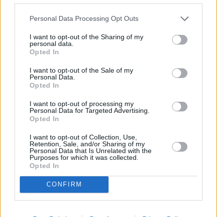
χρηματοδοτούνται από εθνικούς πόρους σε τομείς όπως
η ενέργεια, οι σχετικές υποδομές και η ανθεκτικότητα
Personal Data Processing Opt Outs
των οικονομιών των κρατών-μελών.
I want to opt-out of the Sharing of my
personal data.
Περιθώριο για επιτάχυνση ενεργειακών
Opted In
έργων
I want to opt-out of the Sale of my
Personal Data.
Opted In
Η νέα δυνατότητα διευρύνει το περιθώριο αξιοποίησης
δημοσιονομικών πόρων για έργα που κρίνονται
I want to opt-out of processing my
Personal Data for Targeted Advertising.
απαραίτητα για την ενεργειακή μετάβαση και την
Opted In
ασφάλεια εφοδιασμού, σε μια περίοδο κατά την οποία η
I want to opt-out of Collection, Use,
Ευρωπαϊκή Ένωση επιδιώκει την ενίσχυση της
Retention, Sale, and/or Sharing of my
Personal Data that Is Unrelated with the
ενεργειακής αυτονομίας και της ανθεκτικότητας των
Purposes for which it was collected.
δικτύων και των υποδομών της.
Opted In
CONFIRM
Η πρόταση αφορά την περίοδο 2026-2028 και αναμένεται
να αποτελέσει ένα επιπλέον εργαλείο χρηματοδότησης
επενδύσεων σε κρίσιμους τομείς της ενεργειακής