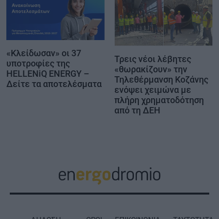
«Κλείδωσαν» οι 37
Τρεις νέοι λέβητες
υποτροφίες της
«θωρακίζουν» την
HELLENiQ ENERGY –
Τηλεθέρμανση Κοζάνης
Δείτε τα αποτελέσματα
ενόψει χειμώνα με
πλήρη χρηματοδότηση
από τη ΔΕΗ