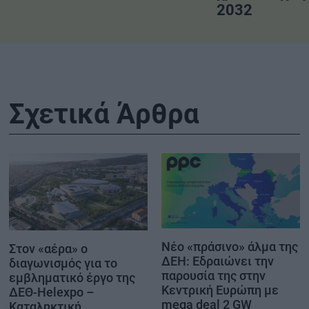
2032
Σχετικά Άρθρα
Νέο «πράσινο» άλμα της
Στον «αέρα» ο
ΔΕΗ: Εδραιώνει την
διαγωνισμός για το
παρουσία της στην
εμβληματικό έργο της
Κεντρική Ευρώπη με
ΔΕΘ-Helexpo –
mega deal 2 GW
Καταληκτική