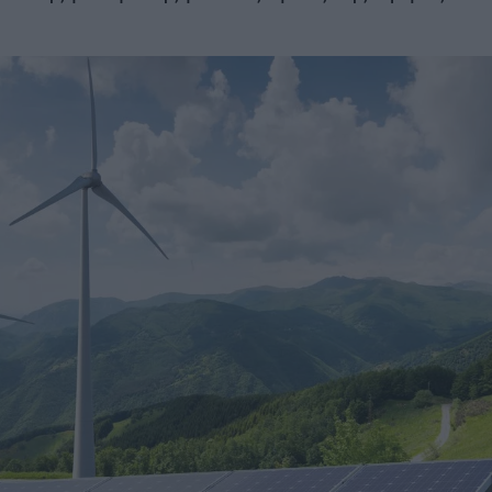
το πρώτο κουδούνι
λλα
ευρώ – Όλες 
ΣΗ