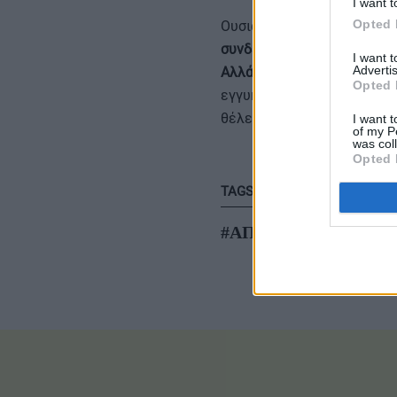
I want t
Opted 
Ουσιαστικά, η
Γερμανία
λέει
συνδεθεί με τους πραγματ
I want 
Advertis
Αλλάζει τον τρόπο με τον 
Opted 
εγγυημένη τιμή για πολλά
θέλει να τους ωθήσει να λ
I want t
of my P
was col
Opted 
TAGS
#ΑΠΕ
#Γερμανία