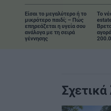
Είσαι το μεγαλύτερο ή το
Το νέ
μικρότερο παιδί; – Πώς
estat
επηρεάζεται η υγεία σου
Βρετ
ανάλογα με τη σειρά
αγορά
γέννησης
200.0
Σχετικά