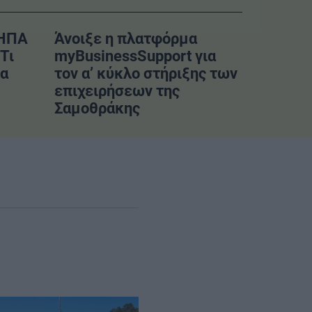
–ΗΠΑ
Άνοιξε η πλατφόρμα
Τι
myBusinessSupport για
να
τον α’ κύκλο στήριξης των
επιχειρήσεων της
Σαμοθράκης