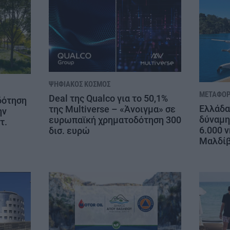
ΨΗΦΙΑΚΌΣ ΚΌΣΜΟΣ
ΜΕΤΑΦΟΡ
Deal της Qualco για το 50,1%
δότηση
Ελλάδα
της Multiverse – «Άνοιγμα» σε
ην
δύναμη
ευρωπαϊκή χρηματοδότηση 300
τ.
6.000 ν
δισ. ευρώ
Μαλδί