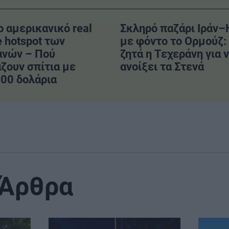
ο αμερικανικό real
Σκληρό παζάρι Ιράν
e hotspot των
με φόντο το Ορμούζ: 
ανών – Πού
ζητά η Τεχεράνη για 
ζουν σπίτια με
ανοίξει τα Στενά
00 δολάρια
 Άρθρα