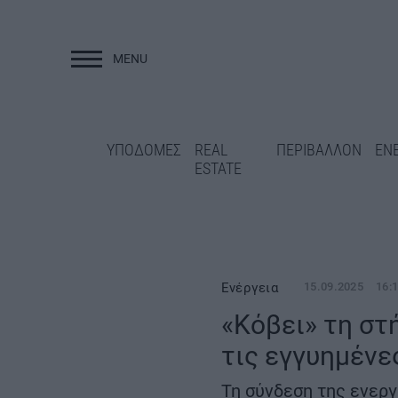
MENU
ΥΠΟΔΟΜΕΣ
ΥΠΟΔΟΜΕΣ
REAL
ΠΕΡΙΒΑΛΛΟΝ
ΕΝ
ESTATE
Ενέργεια
15.09.2025
16:
«Κόβει» τη στ
τις εγγυημένε
«Κλειδώνει» η
χρηματοδότηση της ΔΕΘ-
Γρεβενά: Ολοκλη
HELEXPO για την ανάπλαση
ασφαλτόστρωση τ
Τη σύνδεση της ενεργ