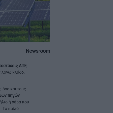
ΕΠΙΚΟΙΝΩΝΙΑ
ΤΑΥΤΟΤΗΤΑ
Newsroom
ταστάσεις ΑΠΕ,
εν λόγω κλάδο.
ς όσο και τους
ιμων πηγών
ήλιο ή αέρα που
. Το παλιό