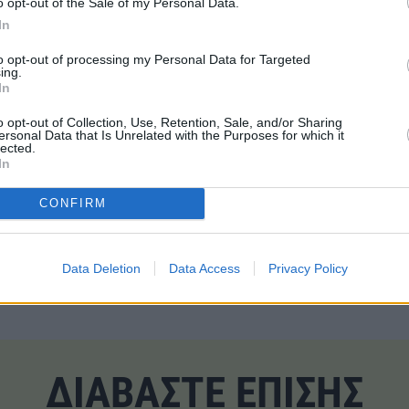
o opt-out of the Sale of my Personal Data.
In
 ότι η ενεργειακή της μετάβαση πρέπει να γίνει πιο
«ρεαλιστ
ικούς όρους της αγοράς
, ώστε να είναι πιο οικονομική και α
to opt-out of processing my Personal Data for Targeted
ing.
οποίο πληρώνει για την «πράσινη» ενέργεια
. Αντί να δίνει στ
In
 χρόνια στους παραγωγούς ενέργειας από Ανανεώσιμες Πηγές
ειτουργούν πιο κοντά στους κανόνες της αγοράς.
o opt-out of Collection, Use, Retention, Sale, and/or Sharing
ersonal Data that Is Unrelated with the Purposes for which it
lected.
In
CONFIRM
#Υδρογόνο
Data Deletion
Data Access
Privacy Policy
ΔΙΑΒΑΣΤΕ ΕΠΙΣΗΣ