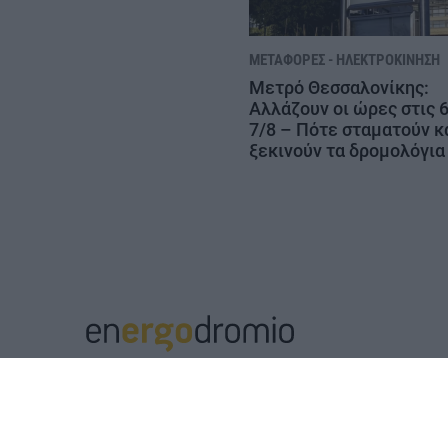
ΜΕΤΑΦΟΡΈΣ - ΗΛΕΚΤΡΟΚΊΝΗΣΗ
Μετρό Θεσσαλονίκης:
Αλλάζουν οι ώρες στις 6
7/8 – Πότε σταματούν κ
ξεκινούν τα δρομολόγια
Μ.Η.Τ. 252112