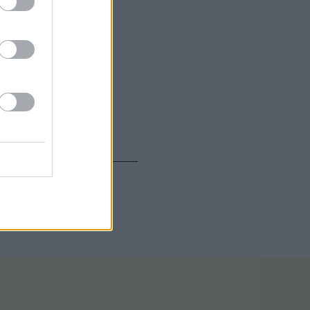
ική» και να
ποτελεσματική.
αθερή,
, η κυβέρνηση