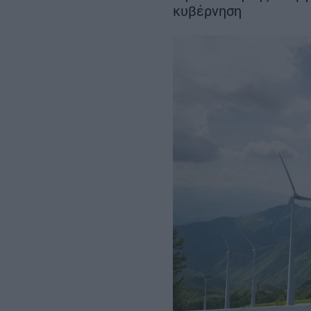
των 204,6 εκατ. ευρώ
Περιβόλι – Αβδέ
κυβέρνηση
REAL ESTATE
ΠΕΡΙΒΑΛΛΟΝ
ΕΝΕΡΓΕΙΑ
ΜΕΤΑΦΟΡΕΣ - ΗΛΕΚΤΡΟΚΙΝΗ
ΨΗΦΙΑΚΟΣ ΚΟΣΜΟΣ
ΟΙΚΟΝΟΜΙΑ - ΕΠΙΧΕΙΡΗΣΕΙΣ
MY PROPERTY