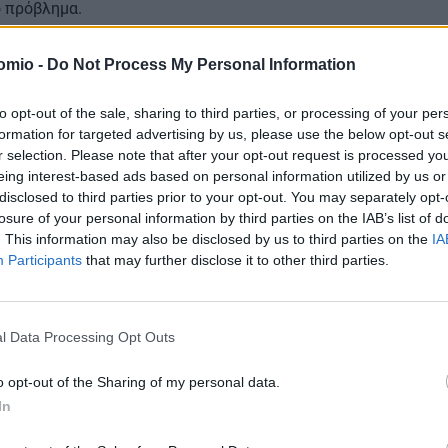
ο πρόβλημα.
omio -
Do Not Process My Personal Information
ας
to opt-out of the sale, sharing to third parties, or processing of your per
formation for targeted advertising by us, please use the below opt-out s
r selection. Please note that after your opt-out request is processed y
eing interest-based ads based on personal information utilized by us or
συστήματα όπως τα
«συμβόλαια επί διαφοράς»
. Με αυτά, το κ
disclosed to third parties prior to your opt-out. You may separately opt-
 κάτω από ένα όριο, αλλά κερδίζει αν η τιμή ανέβει πολύ ψη
losure of your personal information by third parties on the IAB’s list of
. This information may also be disclosed by us to third parties on the
IA
ια να μπορούν να μεταφέρουν την ενέργεια όπου χρειάζεται 
Participants
that may further disclose it to other third parties.
ή μονάδων αποθήκευσης ενέργειας.
νικό ορίζοντα το 2027
οι εφεδρικές μονάδες, δημιουργώντας 
l Data Processing Opt Outs
ν κατασκευή ευέλικτων σταθμών που θα λειτουργούν ως εφεδ
o opt-out of the Sharing of my personal data.
ου θα μπορούν να μετατραπούν σε υδρογόνο στο μέλλον.
In