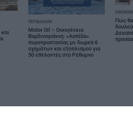
ΟΙΚΟΝΟΜΊ
Πώς θα
ΠΕΡΙΒΆΛΛΟΝ
δουλεύ
Motor Oil – Οικογένεια
 και
Δεκαπε
Βαρδινογιάννη: «Ασπίδα»
αι
προσαυ
πυροπροστασίας με δωρεά 6
οχημάτων και εξοπλισμού για
50 εθελοντές στο Ρέθυμνο
ΔΗΛΩΣΗ ΣΥΜΜΟΡΦΩΣΗΣ