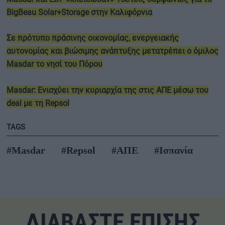
BigBeau Solar+Storage στην Καλιφόρνια
Σε πρότυπο πράσινης οικονομίας, ενεργειακής
αυτονομίας και βιώσιμης ανάπτυξης μετατρέπει ο όμιλος
Masdar το νησί του Πόρου
Masdar: Ενισχύει την κυριαρχία της στις ΑΠΕ μέσω του
deal με τη Repsol
TAGS
#Masdar
#Repsol
#ΑΠΕ
#Ισπανία
ΔΙΑΒΑΣΤΕ ΕΠΙΣΗΣ