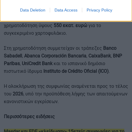
Στο πλαίσιο της προετοιμασίας της συναλλαγής, η Repsol
Data Deletion
Data Access
Privacy Policy
είχε εξασφαλίσει τον
Δεκέμβριο του 2025
κοινοπρακτική
χρηματοδότηση ύψους
550 εκατ. ευρώ
για το
συγκεκριμένο χαρτοφυλάκιο.
Στη χρηματοδότηση συμμετείχαν οι τράπεζες
Banco
Sabadell
,
Abanca Corporación Bancaria
,
CaixaBank
,
BNP
Paribas
,
UniCredit Bank
και το ισπανικό δημόσιο
πιστωτικό ίδρυμα
Instituto de Crédito Oficial (ICO)
.
Η ολοκλήρωση της συμφωνίας αναμένεται προς το τέλος
του
2026
, υπό την προϋπόθεση λήψης των απαιτούμενων
κανονιστικών εγκρίσεων.
Περισσότερες ειδήσεις
Masdar και EDF «κλείδωσαν» 15ετείς συμφωνίες για το