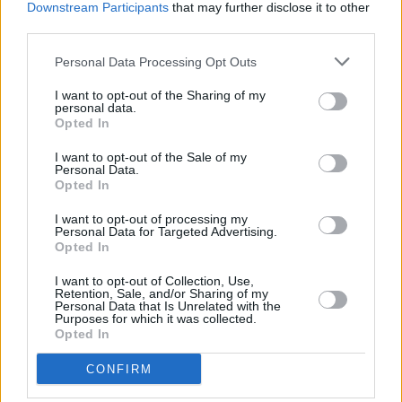
μετάβαση.
Downstream Participants
that may further disclose it to other
third parties.
Στόχος τα 100 GW έως το 2030 για τη
Personal Data Processing Opt Outs
Masdar
I want to opt-out of the Sharing of my
personal data.
Για τη Masdar, η εξαγορά εντάσσεται στη στρατηγική
Opted In
συνεργασιών με διεθνείς ενεργειακούς ομίλους, με
I want to opt-out of the Sale of my
στόχο την επιτάχυνση της ανάπτυξης έργων καθαρής
Personal Data.
ενέργειας παγκοσμίως.
Opted In
I want to opt-out of processing my
Η εταιρεία έχει θέσει ως στόχο να φτάσει τα
100 GW
Personal Data for Targeted Advertising.
Opted In
παγκόσμιας εγκατεστημένης ισχύος έως το 2030
.
I want to opt-out of Collection, Use,
Retention, Sale, and/or Sharing of my
Με την ολοκλήρωση της συναλλαγής, η επιχειρησιακή
Personal Data that Is Unrelated with the
Purposes for which it was collected.
ισχύς της Masdar στην Ιβηρική Χερσόνησο αναμένεται να
Opted In
ανέλθει στα
4,1 GW
, ενώ επιπλέον περίπου
1 GW έργων
βρίσκεται υπό ανάπτυξη
.
CONFIRM
Χρηματοδότηση 550 εκατ. ευρώ