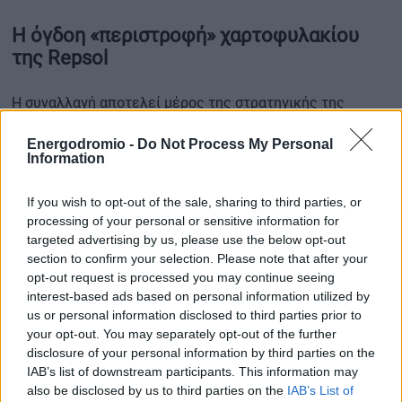
Η όγδοη «περιστροφή» χαρτοφυλακίου
της Repsol
Η συναλλαγή αποτελεί μέρος της στρατηγικής της
Repsol για την ανάπτυξη των δραστηριοτήτων της στις
Energodromio -
Do Not Process My Personal
ΑΠΕ μέσω συνεργασιών και επιλεκτικής αξιοποίησης
Information
ώριμων περιουσιακών στοιχείων.
If you wish to opt-out of the sale, sharing to third parties, or
Πρόκειται για την
όγδοη συναλλαγή περιστροφής (asset
processing of your personal or sensitive information for
targeted advertising by us, please use the below opt-out
rotation) χαρτοφυλακίου ΑΠΕ
που ολοκληρώνει η
section to confirm your selection. Please note that after your
εταιρεία, με συνολική ισχύ έργων
3.850 MW
σε Ισπανία
opt-out request is processed you may continue seeing
και Ηνωμένες Πολιτείες.
interest-based ads based on personal information utilized by
us or personal information disclosed to third parties prior to
Σήμερα, η Repsol διαθέτει περίπου
6 GW εγκατεστημένης
your opt-out. You may separately opt-out of the further
disclosure of your personal information by third parties on the
ισχύος ΑΠΕ σε λειτουργία
, ενώ συνεχίζει να επεκτείνει
IAB’s list of downstream participants. This information may
το επενδυτικό της αποτύπωμα στην ενεργειακή
also be disclosed by us to third parties on the
IAB’s List of