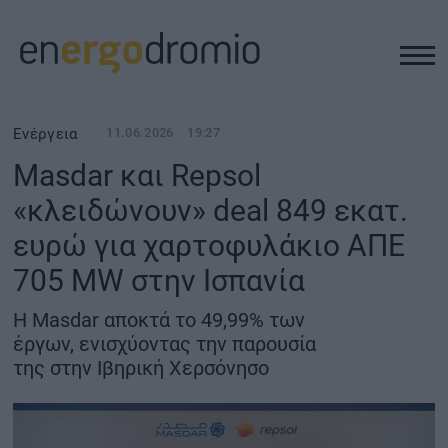
ΥΠΟΔΟΜΕΣ
Ενέργεια
11.06.2026
19:27
Masdar και Repsol
REAL ESTATE
«κλειδώνουν» deal 849 εκατ.
ευρώ για χαρτοφυλάκιο ΑΠΕ
ΠΕΡΙΒΑΛΛΟΝ
705 MW στην Ισπανία
ΕΝΕΡΓΕΙΑ
Η Masdar αποκτά το 49,99% των
έργων, ενισχύοντας την παρουσία
ΜΕΤΑΦΟΡΕΣ - ΗΛΕΚΤΡΟΚΙΝΗΣΗ
της στην Ιβηρική Χερσόνησο
ΨΗΦΙΑΚΟΣ ΚΟΣΜΟΣ