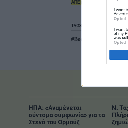
ΑΠΕ και δυνατότητα φόρτι
I want 
Advertis
Opted 
TAGS
I want t
of my P
was col
#Boeing 747
#Etiha
Opted 
ΗΠΑ: «Αναμένεται
Ν. Τα
σύντομα συμφωνία» για τα
Πλήρ
Στενά του Ορμούζ
ζημιώ