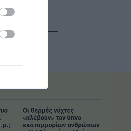
τυο
Οι θερμές νύχτες
α
«κλέβουν» τον ύπνο
.μ.;
εκατομμυρίων ανθρώπων