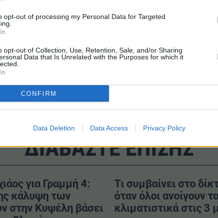
σης οχημάτων τρίτων
to opt-out of processing my Personal Data for Targeted
ing.
In
o opt-out of Collection, Use, Retention, Sale, and/or Sharing
ersonal Data that Is Unrelated with the Purposes for which it
lected.
d
#Reuters
In
CONFIRM
Data Deletion
Data Access
Privacy Policy
ΔΙΑΒΑΣΤΕ ΕΠΙΣΗΣ
χιάος για Γραμμή 4:
Τι συμβαίνει στο δίκ
ης κάλυψη των
όταν όλοι ανοίγουν τ
ν στην Κυψέλη βάσει
κλιματιστικά στις 3 μ