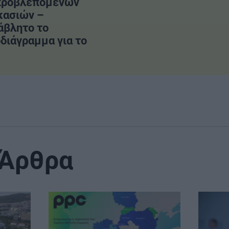
προβλεπόμενων
κασιών –
άβλητο το
διάγραμμα για το
 Άρθρα