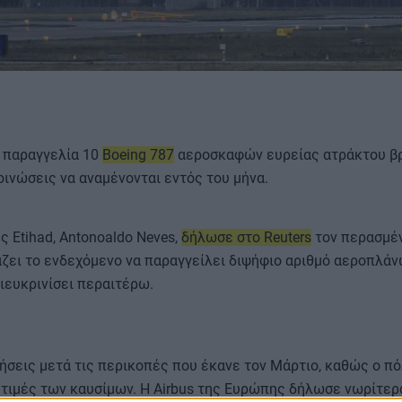
ΟΡΟΙ ΧΡΗΣΗΣ
ν παραγγελία 10
Boeing 787
αεροσκαφών ευρείας ατράκτου βρ
κοινώσεις να αναμένονται εντός του μήνα.
 Etihad, Antonoaldo Neves,
δήλωσε στο Reuters
τον περασμέν
άζει το ενδεχόμενο να παραγγείλει διψήφιο αριθμό αεροπλάν
ιευκρινίσει περαιτέρω.
τήσεις μετά τις περικοπές που έκανε τον Μάρτιο, καθώς ο π
ς τιμές των καυσίμων. Η Airbus της Ευρώπης δήλωσε νωρίτερα