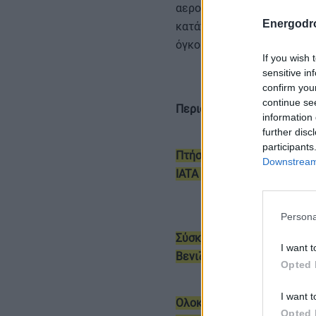
αεροπορικές εταιρείες τη
Energodr
κατάπαυσης του πυρός στη
όγκους κυκλοφορίας.
If you wish 
sensitive in
confirm you
continue se
Περισσότερες ειδήσεις
information 
further disc
participants
Πτήσεις με το… ρολόι στην
Downstream 
IATA Level 3
Persona
Σύσκεψη κορυφής για τις κ
I want t
Βενιζέλος» τον Ιούνιο
Opted 
I want t
Ολοκληρωμένες υπηρεσίες 
Opted 