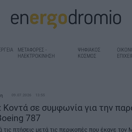
ΕΡΓΕΙΑ
ΜΕΤΑΦΟΡΕΣ -
ΨΗΦΙΑΚΟΣ
ΟΙΚΟΝ
ΗΛΕΚΤΡΟΚΙΝΗΣΗ
ΚΟΣΜΟΣ
ΕΠΙΧΕΙ
ση
09.07.2026
13:55
s: Κοντά σε συμφωνία για την παρ
αγωνισμός
«Πράσινο φως» σε 1,86 εκατ.
oeing 787
κό έργο της
Στο 98% η αντ
ευρώ για τη μελέτη
ταληκτική
σιδηροτροχιών
θωράκισης του Οδοντωτού –
ά τις πτήσεις μετά τις περικοπές που έκανε τον 
2 και 3 – Παρα
Digital Twins και αισθητήρες