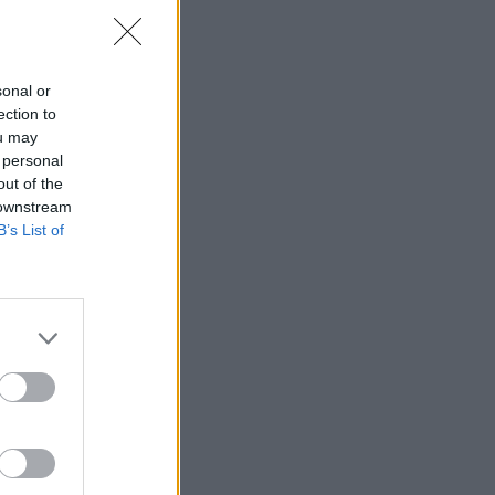
στης
κανονικούς
sonal or
ection to
ou may
 personal
out of the
 downstream
B’s List of
εις φέρνει το
 στο «Ελ.
 για ανάπτυξη