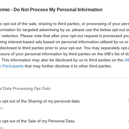
ς Μέσης Ανατολής ανακάμπτουν έντονα εν μέσω της εύθραυ
omio -
Do Not Process My Personal Information
ν περιοχή, με τους κόμβους του Κόλπου να επιστρέφουν σε 
to opt-out of the sale, sharing to third parties, or processing of your per
formation for targeted advertising by us, please use the below opt-out s
r selection. Please note that after your opt-out request is processed y
eing interest-based ads based on personal information utilized by us or
disclosed to third parties prior to your opt-out. You may separately opt-
losure of your personal information by third parties on the IAB’s list of
. This information may also be disclosed by us to third parties on the
IA
 Αθήνα: Βαριά πρόστιμα και «χειρουργική» ακρίβεια στις πτήσ
Participants
that may further disclose it to other third parties.
l Data Processing Opt Outs
αθυστερήσεις στις πτήσεις – Η ΥΠΑ απαντά με μείωση 31,7%
o opt-out of the Sharing of my personal data.
In
o opt-out of the Sale of my Personal Data.
ηλεκτροκίνησης σχεδιάζει να ενσωματώσει η ΟΣΥ – Μελέτη
In