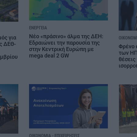
ΕΝΈΡΓΕΙΑ
Νέο «πράσινο» άλμα της ΔΕΗ:
μός για
ΟΙΚΟΝΟΜΊ
Εδραιώνει την παρουσία της
ς ΔΕΘ-
Φρένο 
στην Κεντρική Ευρώπη με
των ΗΠ
mega deal 2 GW
εμβρίου
θέσεις 
ισορρο
ΟΙΚΟΝΟΜΊΑ - ΕΠΙΧΕΙΡΉΣΕΙΣ