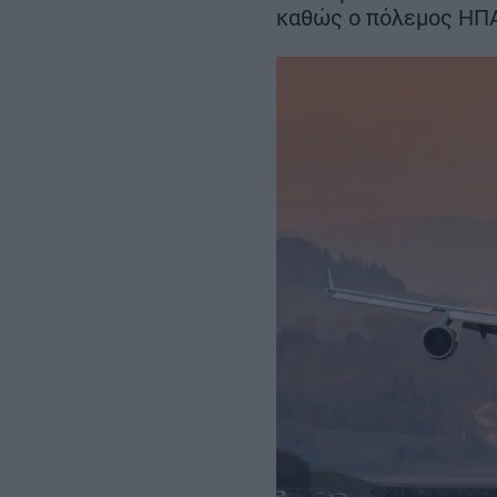
Σεπτεμβρίου
καθώς ο πόλεμος ΗΠΑ-
– Αμετάβλητο το
χρονοδιάγραμμα για το 2032
REAL ESTATE
ΠΕΡΙΒΑΛΛΟΝ
ΕΝΕΡΓΕΙΑ
ΜΕΤΑΦΟΡΕΣ - ΗΛΕΚΤΡΟΚΙΝΗ
ΨΗΦΙΑΚΟΣ ΚΟΣΜΟΣ
ΟΙΚΟΝΟΜΙΑ - ΕΠΙΧΕΙΡΗΣΕΙΣ
MY PROPERTY