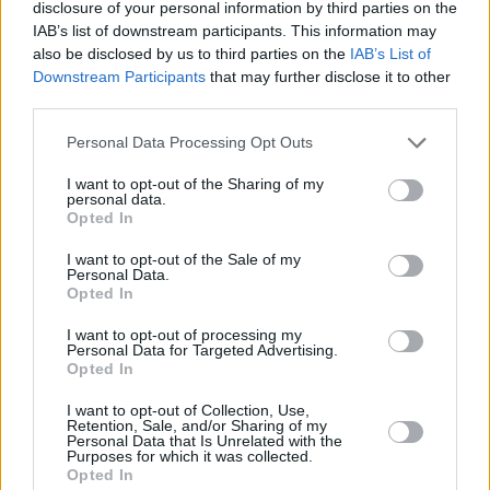
disclosure of your personal information by third parties on the
IAB’s list of downstream participants. This information may
Αναρτήθηκαν τα Τέλη Κυκλοφορίας του 2026 – Το ύψος
also be disclosed by us to third parties on the
IAB’s List of
των προστίμων για τους «ξεχασιάρηδες»
Downstream Participants
that may further disclose it to other
third parties.
Personal Data Processing Opt Outs
TAGS
I want to opt-out of the Sharing of my
#Porsche
#Αυτοκινητοβιομηχανία
personal data.
Opted In
#Κίνα
#Οχήματα
I want to opt-out of the Sale of my
Personal Data.
Opted In
I want to opt-out of processing my
Personal Data for Targeted Advertising.
Opted In
ΔΙΑΒΑΣΤΕ ΕΠΙΣΗΣ
I want to opt-out of Collection, Use,
Retention, Sale, and/or Sharing of my
Personal Data that Is Unrelated with the
Purposes for which it was collected.
Opted In
ΗΠΑ: «Αναμένεται
Ν. Ταχιάος γι