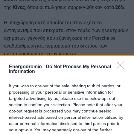
της
Κίνας
, όπου οι πωλήσεις συρρικνώθηκαν κατά
26%
.
Η υποχώρηση αυτή αποδίδεται στον οξύτατο
ανταγωνισμό που επικρατεί στον τομέα των ηλεκτρικών
οχημάτων, γεγονός που εξανάγκασε την Porsche σε
αναδιάρθρωση και περιορισμό του δικτύου των
αντιπροσώπων της στην περιοχή.
Energodromio -
Do Not Process My Personal
Information
Περισσότερες ειδήσεις
If you wish to opt-out of the sale, sharing to third parties, or
Νέος γύρος προστίμων για τα ανασφάλιστα οχήματα και
processing of your personal or sensitive information for
targeted advertising by us, please use the below opt-out
τα τέλη κυκλοφορίας
section to confirm your selection. Please note that after your
opt-out request is processed you may continue seeing
interest-based ads based on personal information utilized by
Ξεκίνησαν οι ηλεκτρονικές διασταυρώσεις στα οχήματα
us or personal information disclosed to third parties prior to
– Τι αλλάζει για όλους τους οδηγούς
your opt-out. You may separately opt-out of the further