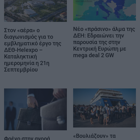
Νέο «πράσινο» άλμα της
Στον «αέρα» ο
ΔΕΗ: Εδραιώνει την
διαγωνισμός για το
παρουσία της στην
εμβληματικό έργο της
Κεντρική Ευρώπη με
ΔΕΘ-Helexpo –
mega deal 2 GW
Καταληκτική
ημερομηνία η 21η
Σεπτεμβρίου
«Βουλιάζουν» τα
Φρένο στην αγορά