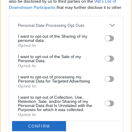
also be disclosed by us to third parties on the
IAB’s List of
Downstream Participants
that may further disclose it to other
third parties.
Personal Data Processing Opt Outs
I want to opt-out of the Sharing of my
personal data.
Opted In
I want to opt-out of the Sale of my
Personal Data.
Opted In
I want to opt-out of processing my
Personal Data for Targeted Advertising.
Opted In
Κίνα: Στο 50% το μερίδιο της καθαρής
I want to opt-out of Collection, Use,
ενέργειας έως το 2030 – Το νέο 5ετές πλάνο
Retention, Sale, and/or Sharing of my
του Πεκίνου
Personal Data that Is Unrelated with the
Purposes for which it was collected.
Opted In
CONFIRM