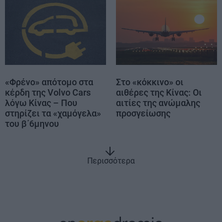
«Φρένο» απότομο στα
Στο «κόκκινο» οι
κέρδη της Volvo Cars
αιθέρες της Κίνας: Οι
λόγω Κίνας – Που
αιτίες της ανώμαλης
στηρίζει τα «χαμόγελα»
προσγείωσης
του β΄6μηνου
Περισσότερα