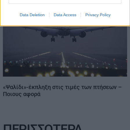
Data Deletion
Data Access
Privacy Policy
«Ψαλίδι»-έκπληξη στις τιμές των πτήσεων –
Ποιους αφορά
ΠΕΡΙΣΣΟΤΕΡΑ