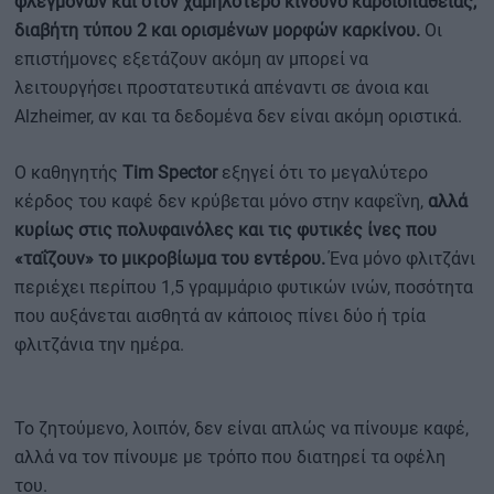
φλεγμονών και στον χαμηλότερο κίνδυνο καρδιοπάθειας,
διαβήτη τύπου 2 και ορισμένων μορφών καρκίνου.
Οι
επιστήμονες εξετάζουν ακόμη αν μπορεί να
λειτουργήσει προστατευτικά απέναντι σε άνοια και
Alzheimer, αν και τα δεδομένα δεν είναι ακόμη οριστικά.
Ο καθηγητής
Tim Spector
εξηγεί ότι το μεγαλύτερο
κέρδος του καφέ δεν κρύβεται μόνο στην καφεΐνη,
αλλά
κυρίως στις πολυφαινόλες και τις φυτικές ίνες που
«ταΐζουν» το μικροβίωμα του εντέρου.
Ένα μόνο φλιτζάνι
περιέχει περίπου 1,5 γραμμάριο φυτικών ινών, ποσότητα
που αυξάνεται αισθητά αν κάποιος πίνει δύο ή τρία
φλιτζάνια την ημέρα.
Το ζητούμενο, λοιπόν, δεν είναι απλώς να πίνουμε καφέ,
αλλά να τον πίνουμε με τρόπο που διατηρεί τα οφέλη
του.