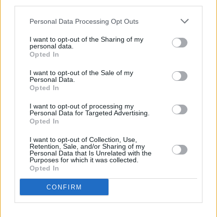
third parties.
τους.
Personal Data Processing Opt Outs
5. Κανέλα ή κακάο: Μικρές προσθήκες,
I want to opt-out of the Sharing of my
μεγάλα οφέλη
personal data.
Opted In
Αν επιθυμείτε λίγη γεύση παραπάνω, η κανέλα και το
I want to opt-out of the Sale of my
Personal Data.
καθαρό κακάο είναι πολύ καλύτερες επιλογές από τη
Opted In
ζάχαρη. Έχουν δικά τους αντιοξειδωτικά που ενισχύουν
I want to opt-out of processing my
το συνολικό όφελος του καφέ. Η μόνη προσοχή που
Personal Data for Targeted Advertising.
χρειάζεται είναι στα έτοιμα μείγματα κανέλας των
Opted In
καφετεριών, που συχνά περιέχουν ζάχαρη.
I want to opt-out of Collection, Use,
Retention, Sale, and/or Sharing of my
Personal Data that Is Unrelated with the
6. Το σωστό timing κάνει τη διαφορά
Purposes for which it was collected.
Opted In
Η καφεΐνη αργά το απόγευμα διαταράσσει την ποιότητα
CONFIRM
του ύπνου, ακόμη και όταν νομίζουμε πως «δεν μας
επηρεάζει».