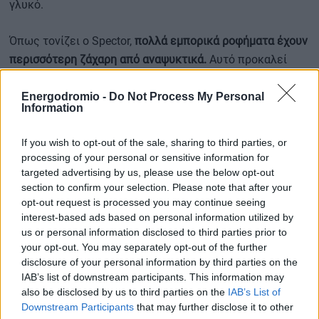
γλυκό.
Όπως τονίζει ο Spector,
πολλά εμπορικά ροφήματα έχουν
περισσότερη ζάχαρη από αναψυκτικά.
Αυτό προκαλεί
απότομες αυξήσεις στο σάκχαρο και ακυρώνει τη θετική
επίδραση του καφέ στο μικροβίωμα και το μεταβολικό
Energodromio -
Do Not Process My Personal
Information
σύστημα.
If you wish to opt-out of the sale, sharing to third parties, or
Η γεύση, φυσικά, μετράει, όμως καλό είναι να μην
processing of your personal or sensitive information for
κρίνουμε τον καφέ με τα κριτήρια ενός γλυκού.
targeted advertising by us, please use the below opt-out
section to confirm your selection. Please note that after your
opt-out request is processed you may continue seeing
4. Προτιμήστε πιο ελαφρύ καβούρδισμα
interest-based ads based on personal information utilized by
us or personal information disclosed to third parties prior to
Όσο περισσότερο ψήνεται ο κόκκος, τόσο περισσότερες
your opt-out. You may separately opt-out of the further
πολυφαινόλες χάνονται. Τα πιο ανοιχτά καβουρδίσματα
disclosure of your personal information by third parties on the
IAB’s list of downstream participants. This information may
διατηρούν περισσότερα ωφέλιμα συστατικά, χωρίς αυτό
also be disclosed by us to third parties on the
IAB’s List of
να σημαίνει ότι τα σκούρα καβουρδίσματα είναι
Downstream Participants
that may further disclose it to other
ανθυγιεινά. Απλώς χάνουν μέρος της θρεπτικής ισχύος