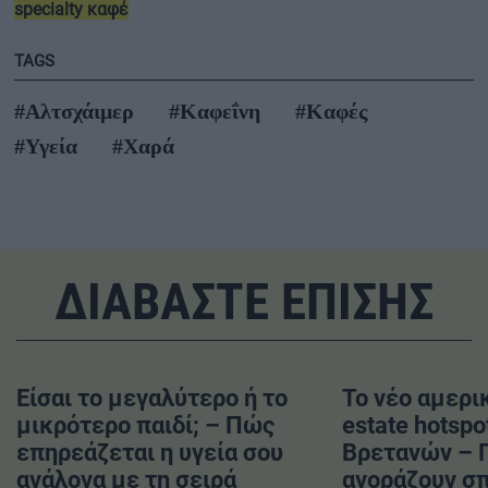
specialty καφέ
TAGS
#Αλτσχάιμερ
#Καφεΐνη
#Καφές
#Υγεία
#Χαρά
ΔΙΑΒΑΣΤΕ ΕΠΙΣΗΣ
Είσαι το μεγαλύτερο ή το
Το νέο αμερικ
μικρότερο παιδί; – Πώς
estate hotspo
επηρεάζεται η υγεία σου
Βρετανών – 
ανάλογα με τη σειρά
αγοράζουν σπ