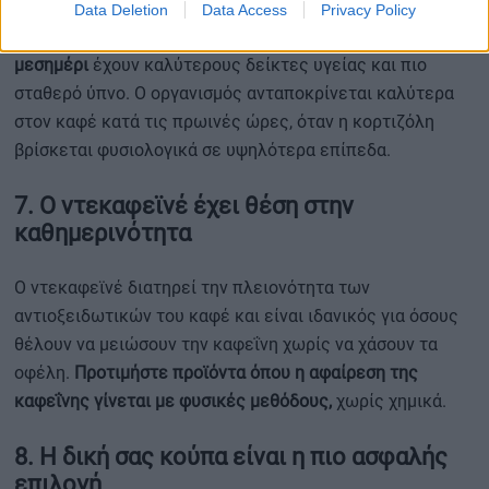
Data Deletion
Data Access
Privacy Policy
Έρευνες δείχνουν ότι όσοι πίνουν καφέ κυρίως πριν το
μεσημέρι
έχουν καλύτερους δείκτες υγείας και πιο
σταθερό ύπνο. Ο οργανισμός ανταποκρίνεται καλύτερα
στον καφέ κατά τις πρωινές ώρες, όταν η κορτιζόλη
βρίσκεται φυσιολογικά σε υψηλότερα επίπεδα.
7. Ο ντεκαφεϊνέ έχει θέση στην
καθημερινότητα
Ο ντεκαφεϊνέ διατηρεί την πλειονότητα των
αντιοξειδωτικών του καφέ και είναι ιδανικός για όσους
θέλουν να μειώσουν την καφεΐνη χωρίς να χάσουν τα
οφέλη.
Προτιμήστε προϊόντα όπου η αφαίρεση της
καφεΐνης γίνεται με φυσικές μεθόδους,
χωρίς χημικά.
8. Η δική σας κούπα είναι η πιο ασφαλής
επιλογή