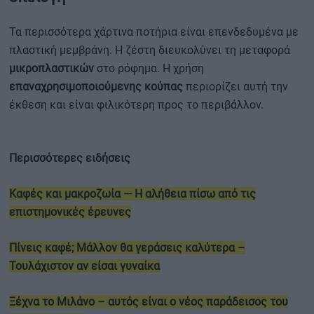
Τα περισσότερα χάρτινα ποτήρια είναι επενδεδυμένα με
πλαστική μεμβράνη. Η ζέστη διευκολύνει τη μεταφορά
μικροπλαστικών
στο ρόφημα. Η χρήση
επαναχρησιμοποιούμενης κούπας
περιορίζει αυτή την
έκθεση και είναι φιλικότερη προς το περιβάλλον.
Περισσότερες ειδήσεις
Καφές και μακροζωία — Η αλήθεια πίσω από τις
επιστημονικές έρευνες
Πίνεις καφέ; Μάλλον θα γεράσεις καλύτερα –
Τουλάχιστον αν είσαι γυναίκα
Ξέχνα το Μιλάνο – αυτός είναι ο νέος παράδεισος του