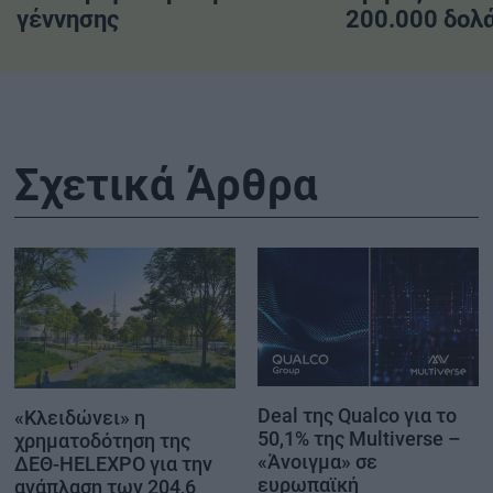
γέννησης
200.000 δολ
Σχετικά Άρθρα
Deal της Qualco για το
«Κλειδώνει» η
50,1% της Multiverse –
χρηματοδότηση της
«Άνοιγμα» σε
ΔΕΘ-HELEXPO για την
ευρωπαϊκή
ανάπλαση των 204,6