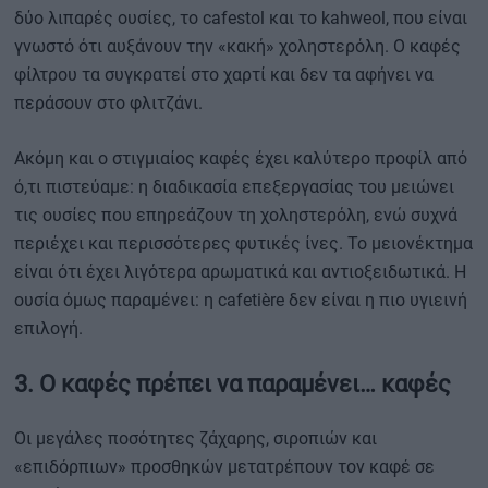
δύο λιπαρές ουσίες, το cafestol και το kahweol, που είναι
γνωστό ότι αυξάνουν την «κακή» χοληστερόλη. Ο καφές
φίλτρου τα συγκρατεί στο χαρτί και δεν τα αφήνει να
περάσουν στο φλιτζάνι.
Ακόμη και ο στιγμιαίος καφές έχει καλύτερο προφίλ από
ό,τι πιστεύαμε: η διαδικασία επεξεργασίας του μειώνει
τις ουσίες που επηρεάζουν τη χοληστερόλη, ενώ συχνά
περιέχει και περισσότερες φυτικές ίνες. Το μειονέκτημα
είναι ότι έχει λιγότερα αρωματικά και αντιοξειδωτικά. Η
ουσία όμως παραμένει: η cafetière δεν είναι η πιο υγιεινή
επιλογή.
3. Ο καφές πρέπει να παραμένει… καφές
Οι μεγάλες ποσότητες ζάχαρης, σιροπιών και
«επιδόρπιων» προσθηκών μετατρέπουν τον καφέ σε