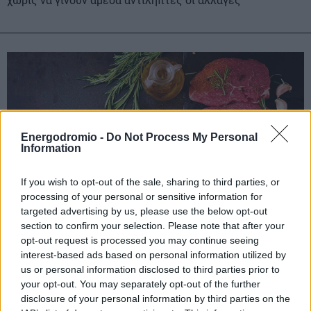
χωρίς να γίνουν άμεσα αντιληπτές οι αλλαγές
Energodromio -
Do Not Process My Personal
Information
If you wish to opt-out of the sale, sharing to third parties, or
processing of your personal or sensitive information for
targeted advertising by us, please use the below opt-out
section to confirm your selection. Please note that after your
opt-out request is processed you may continue seeing
interest-based ads based on personal information utilized by
Λιγότερη πρωτεΐνη για καλύτερη γήρανση; Νέα
us or personal information disclosed to third parties prior to
μελέτη αμφισβητεί το trend του
your opt-out. You may separately opt-out of the further
«proteinmaxxing»
disclosure of your personal information by third parties on the