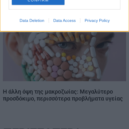
CONFIRM
Data Deletion
Data Access
Privacy Policy
Η άλλη όψη της μακροζωίας: Μεγαλύτερο
προσδόκιμο, περισσότερα προβλήματα υγείας