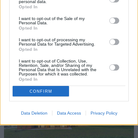
personal data.
Opted In
I want to opt-out of the Sale of my
Personal Data.
Opted In
I want to opt-out of processing my
Personal Data for Targeted Advertising.
Opted In
I want to opt-out of Collection, Use,
Retention, Sale, and/or Sharing of my
Personal Data that Is Unrelated with the
HäuserDuo, Mecklenburg, Γερμανία
Purposes for which it was collected.
Opted In
CONFIRM
Data Deletion
Data Access
Privacy Policy