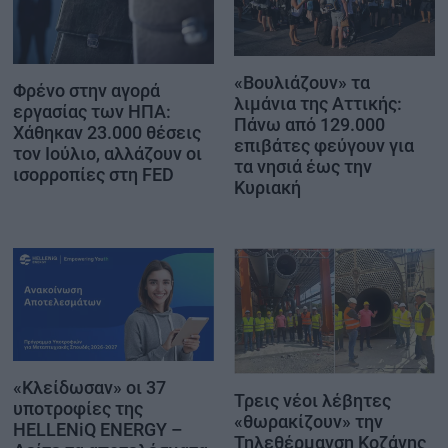
«Βουλιάζουν» τα
Φρένο στην αγορά
λιμάνια της Αττικής:
εργασίας των ΗΠΑ:
Πάνω από 129.000
Χάθηκαν 23.000 θέσεις
επιβάτες φεύγουν για
τον Ιούλιο, αλλάζουν οι
τα νησιά έως την
ισορροπίες στη FED
Κυριακή
«Κλείδωσαν» οι 37
Τρεις νέοι λέβητες
υποτροφίες της
«θωρακίζουν» την
HELLENiQ ENERGY –
Τηλεθέρμανση Κοζάνης