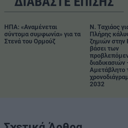
ΔΙΑΒΑΣΤΕ ΕΠΙΣΗΣ
ΗΠΑ: «Αναμένεται
Ν. Ταχιάος γι
σύντομα συμφωνία» για τα
Πλήρης κάλυ
Στενά του Ορμούζ
ζημιών στην
βάσει των
προβλεπόμε
διαδικασιών 
Αμετάβλητο 
χρονοδιάγραμ
2032
Σχετικά Άρθρα