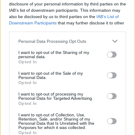
Σε δύο ταχύτητες η ελληνική αγορά
disclosure of your personal information by third parties on the
IAB’s list of downstream participants. This information may
ακινήτων – Οι ξένοι, η εγχώρια
also be disclosed by us to third parties on the
IAB’s List of
«μάχη» για προσιτή στέγη και οι
Downstream Participants
that may further disclose it to other
κρυφές παγίδες της ανάπτυξης
third parties.
Στο μικροσκόπιο του Ελληνο-Αμερικανικού Επιμελητηρίου
Personal Data Processing Opt Outs
το α΄6μηνο του ελληνικού real estate - Σε κρίσιμο σημείο
ισορροπίας η αγορά
I want to opt-out of the Sharing of my
personal data.
Opted In
I want to opt-out of the Sale of my
Personal Data.
Opted In
I want to opt-out of processing my
Personal Data for Targeted Advertising.
Opted In
I want to opt-out of Collection, Use,
Retention, Sale, and/or Sharing of my
Personal Data that Is Unrelated with the
Purposes for which it was collected.
Opted In