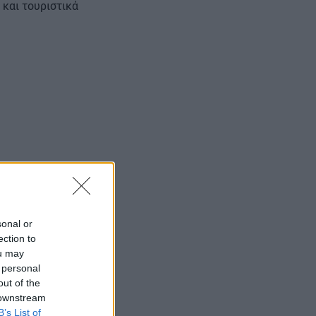
 και τουριστικά
sonal or
ection to
ou may
 personal
ς εύλογης
out of the
 downstream
ι ενός κτιρίου
B’s List of