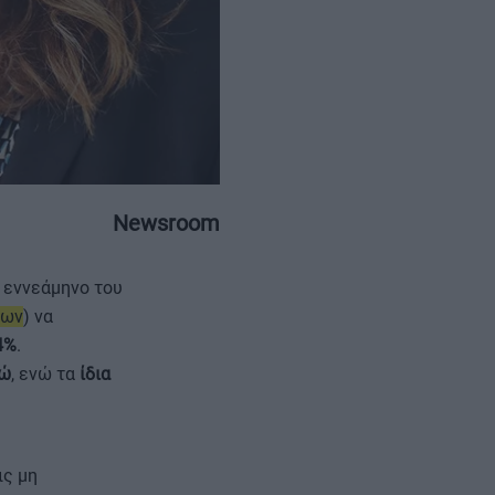
ΕΠΙΚΟΙΝΩΝΙΑ
ΤΑΥΤΟΤΗΤΑ
Newsroom
 εννεάμηνο του
των
) να
4%
.
ρώ
, ενώ τα
ίδια
ις μη