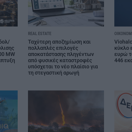
REAL ESTATE
ΟΙΚΟΝΟΜΊ
δολ/
Ταχύτερη αποζημίωση και
Viohal
ύλισης
πολλαπλές επιλογές
κύκλο ε
800 MW
αποκατάστασης πληγέντων
ευρώ τ
άπτυξη
από φυσικές καταστροφές
446 εκ
υπόσχεται το νέο πλαίσιο για
τη στεγαστική αρωγή