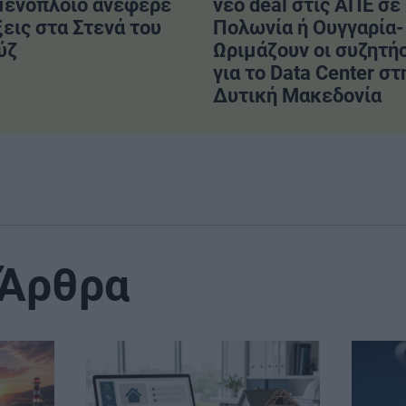
μενόπλοιο ανέφερε
νέο deal στις ΑΠΕ σε
εις στα Στενά του
Πολωνία ή Ουγγαρία-
ύζ
Ωριμάζουν οι συζητή
για το Data Center στ
Δυτική Μακεδονία
 Άρθρα