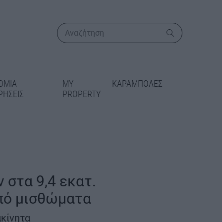
ΟΜΙΑ -
MY
ΚΑΡΑΜΠΟΛΕΣ
ΡΗΣΕΙΣ
PROPERTY
ΠΕΡΙΣΣΟΤΕΡΑ
 στα 9,4 εκατ.
ι η
πό μισθώματα
κή αδειοδότηση
ιστημιούπολη
ακίνητα
ης