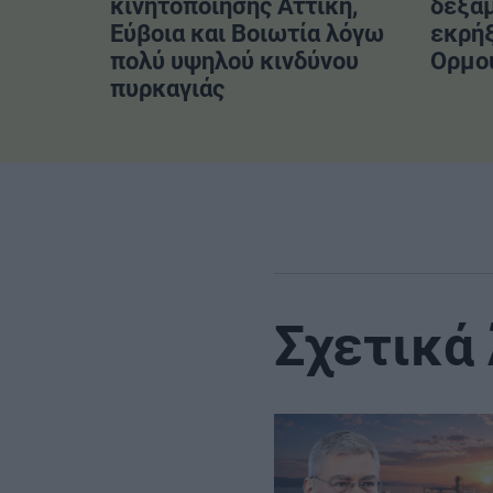
κινητοποίησης Αττική,
δεξα
Εύβοια και Βοιωτία λόγω
εκρήξ
πολύ υψηλού κινδύνου
Ορμο
πυρκαγιάς
Σχετικά