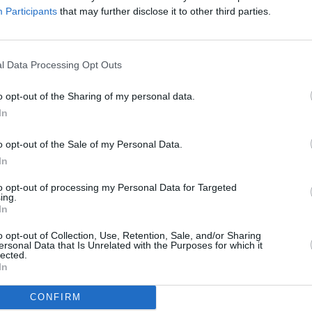
ωνάκι – αποκομίζοντας
υπεραξίες 4 εκατ. ευρώ
, εκ των οπο
Participants
that may further disclose it to other third parties.
025.
l Data Processing Opt Outs
ιώθηκε στα
122,5 εκατ. ευρώ
(LTV 43,1%), ενώ τα ταμειακά δι
o opt-out of the Sharing of my personal data.
τ. ευρώ
.
In
3,51 ευρώ
, αυξημένο από
3,43 ευρώ
, παρά τη διανομή μερίσμ
o opt-out of the Sale of my Personal Data.
In
to opt-out of processing my Personal Data for Targeted
ing.
In
o opt-out of Collection, Use, Retention, Sale, and/or Sharing
ersonal Data that Is Unrelated with the Purposes for which it
τήσια έσοδα από μισθώματα
θα κυμανθούν μεταξύ
21 – 22 εκ
lected.
κέρδους και ενισχυμένες μερισματικές αποδόσεις.
In
ίας αποτελεί η
βελτιστοποίηση του χαρτοφυλακίου
μέσω πωλ
CONFIRM
 ανάπτυξης νέων έργων με υψηλές αποδόσεις.