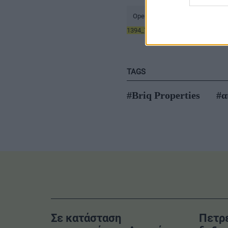
Open PDF
1394_7657_2025_Greek_1
Downl
TAGS
#Briq Properties
#α
Σε κατάσταση
Πετρ