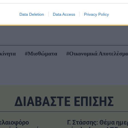
Data Deletion
Data Access
Privacy Policy
oad
κίνητα
#Μισθώματα
#Οικονομικά Αποτελέσμ
ΔΙΑΒΑΣΤΕ ΕΠΙΣΗΣ
ελαιοφόρο
Γ. Στάσσης: Θέμα ημ