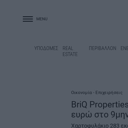
MENU
ΥΠΟΔΟΜΕΣ
ΥΠΟΔΟΜΕΣ
REAL
ΠΕΡΙΒΑΛΛΟΝ
ΕΝ
ESTATE
Οικονομία - Επιχειρήσεις
BriQ Properti
Επανεκκίνηση για
ευρώ στο 9μη
Νεστορίου: Στον 
Άγραφα: Νέα έργα στο οδικό
διαγωνισμός των 
δίκτυο και ΟΧΕ 22,46 εκατ.
Χαρτοφυλάκιο 283 εκα
ευρώ