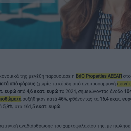
ΟΡΟΙ ΧΡΗΣΗΣ
ικονομικά της μεγέθη παρουσίασε η
BriQ Properties ΑΕΕΑΠ
στο
μετά από φόρους
(χωρίς τα κέρδη από αναπροσαρμογή
ακινή
ατ. ευρώ
από
4,6 εκατ. ευρώ
το 2024, σημειώνοντας άνοδο
10
μισθώματα
αυξήθηκαν κατά
46%
, φθάνοντας τα
16,4 εκατ. ευ
τά
5,9%
, στα
161,5 εκατ. ευρώ
.
τρατηγική αναδιάρθρωσης του χαρτοφυλακίου της, με πωλήσε