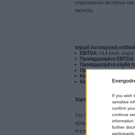
στρατηγικών ακινήτων και 
ακίνητα.
Ισχυρή λειτουργική επίδοσ
EBITDA:
14,4 εκατ. ευρώ
Προσαρμοσμένα EBITDA:
Προσαρμοσμένα κέρδη π
Προσαρμοσμένα καθαρά 
Κεφάλαια από λειτουργι
Energodr
Κέρδη ανά μετοχή:
0,204
If you wish 
Χαρτοφυλάκιο 283 εκατ. ε
sensitive in
confirm you
continue se
Την 30ή Σεπτεμβρίου 2025
information 
αξίας
283 εκατ. ευρώ
.
further disc
Η εταιρεία προχώρησε σε 
participants