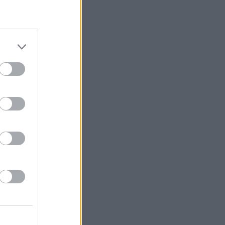
ίων
1,3 εκατ.
αθέσιμα
ατος
0,135 ευρώ
ατ. ευρώ
, με
ήσεων μη