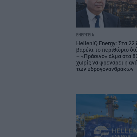
ΕΝΈΡΓΕΙΑ
HelleniQ Energy: Στα 22 
βαρέλι το περιθώριο δι
– «Πράσινο» άλμα στα 
χωρίς να φρενάρει η αν
των υδρογονανθράκων