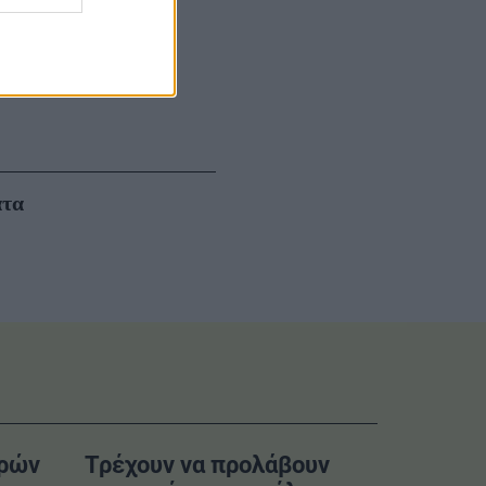
ατα
ερών
Τρέχουν να προλάβουν