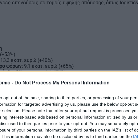
νέες επενδύσεις σε τομείς υψηλής απόδοσης, όπως logistics
η
 (+53%)
13,3 εκατ. ευρώ (+40%)
ρο φόρων:
9,1 εκατ. ευρώ (+65%)
κέρδη:
8,3 εκατ. ευρώ (+80%)
κές δραστηριότητες (FFO):
7,8 εκατ. ευρώ (+66%)
omio -
Do Not Process My Personal Information
 ευρώ (+57%)
to opt-out of the sale, sharing to third parties, or processing of your per
υρώ
formation for targeted advertising by us, please use the below opt-out s
r selection. Please note that after your opt-out request is processed y
eing interest-based ads based on personal information utilized by us or
, το
χαρτοφυλάκιο της BriQ
περιλάμβανε
54 ακίνητα
συνολική
disclosed to third parties prior to your opt-out. You may separately opt-
losure of your personal information by third parties on the IAB’s list of
πώληση τριών ακινήτων – δύο ορόφων στον Πύργο Αθηνών κα
. This information may also be disclosed by us to third parties on the
IA