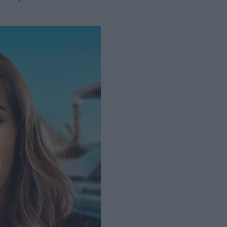
ς Βόλου