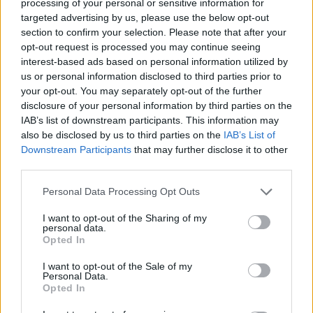
processing of your personal or sensitive information for
ελληνικών επιχειρήσεων
ανέδειξε τα
κοινά συμφέροντα
targeted advertising by us, please use the below opt-out
και τις
ευκαιρίες συνεργασίας
σε στρατηγικούς τομείς
section to confirm your selection. Please note that after your
opt-out request is processed you may continue seeing
της οικονομίας, επισημαίνοντας:
interest-based ads based on personal information utilized by
us or personal information disclosed to third parties prior to
«Η Ελλάδα και η Σαουδική Αραβία έχουν μπροστά τους
your opt-out. You may separately opt-out of the further
μια μεγάλη πρόκληση και, ταυτόχρονα, μια μεγάλη
disclosure of your personal information by third parties on the
ευκαιρία να ενισχύσουν ακόμη περισσότερο τις σχέσεις
IAB’s list of downstream participants. This information may
also be disclosed by us to third parties on the
IAB’s List of
τους στους βασικούς τομείς της οικονομίας — στην
Downstream Participants
that may further disclose it to other
ενέργεια, την αγροδιατροφή, τη φαρμακοβιομηχανία, τις
third parties.
κατασκευές και τη ναυπηγική βιομηχανία — προς όφελος
της ανάπτυξης και της απασχόλησης στις δύο χώρες».
Personal Data Processing Opt Outs
I want to opt-out of the Sharing of my
Alkhorayef: «Ελλάδα και Σαουδική Αραβία αποτελούν
personal data.
πρότυπο συνεργασίας»
Opted In
I want to opt-out of the Sale of my
Από την πλευρά του, ο
Υπουργός Βιομηχανίας και
Personal Data.
Opted In
Ορυκτών Πόρων της Σαουδικής Αραβίας
,
Bandar Ibrahim
Alkhorayef
, εξέφρασε την ικανοποίησή του για τη στενή