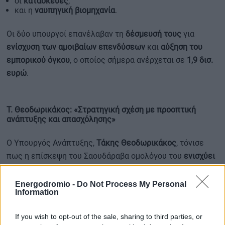
οι
κατασκευές
,
και η
ναυπηγική βιομηχανία
.
Οι δύο υπουργοί επανέλαβαν τη
δέσμευσή τους
για
ενίσχυση των αμοιβαίων επενδύσεων
και
αύξηση του
εμπορικού όγκου
, ο οποίος σήμερα ανέρχεται σε
1,9 δισ.
ευρώ
.
Τ. Θεοδωρικάκος: «Στρατηγική σχέση με προοπτική
ανάπτυξης και απασχόλησης»
Ο Υπουργός Ανάπτυξης,
Τάκης Θεοδωρικάκος
, τόνισε
πως η επίσκεψη του Σαουδάραβα ομολόγου του
ενισχύει
ουσιαστικά τις ήδη ισχυρές και δημιουργικές σχέσεις
των δύο χωρών.
Energodromio -
Do Not Process My Personal
Information
If you wish to opt-out of the sale, sharing to third parties, or
Όπως ανέφερε, η συνάντηση με εκπροσώπους
μεγάλων