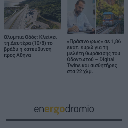
Ολυμπία Οδός: Κλείνει
«Πράσινο φως» σε 1,86
τη Δευτέρα (10/8) το
εκατ. ευρώ για τη
βράδυ η κατεύθυνση
μελέτη θωράκισης του
προς Αθήνα
Οδοντωτού – Digital
Twins και αισθητήρες
στα 22 χλμ.