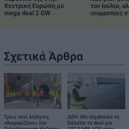
Κεντρική Ευρώπη με
τον Ιούλιο, α
mega deal 2 GW
ισορροπίες σ
Σχετικά Άρθρα
Τρεις νέοι λέβητες
ΔΕΗ: Με σύμβουλο τη
«θωρακίζουν» την
Deloitte το deal για
Τηλεθέρμανση Κοζάνης
277,3 MW ΑΠΕ στην