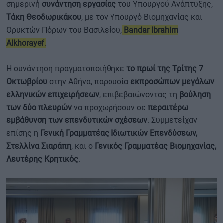
σημερινή
συνάντηση εργασίας
του Υπουργού Ανάπτυξης,
Τάκη Θεοδωρικάκου
, με τον Υπουργό Βιομηχανίας και
Ορυκτών Πόρων του Βασιλείου,
Bandar Ibrahim
Alkhorayef
.
Η συνάντηση πραγματοποιήθηκε
το πρωί της Τρίτης 7
Οκτωβρίου
στην Αθήνα, παρουσία
εκπροσώπων μεγάλων
ελληνικών επιχειρήσεων
, επιβεβαιώνοντας τη
βούληση
των δύο πλευρών
να προχωρήσουν σε
περαιτέρω
εμβάθυνση των επενδυτικών σχέσεων
. Συμμετείχαν
επίσης η
Γενική Γραμματέας Ιδιωτικών Επενδύσεων,
Στελλίνα Σιαράπη
, και ο
Γενικός Γραμματέας Βιομηχανίας,
Λευτέρης Κρητικός
.