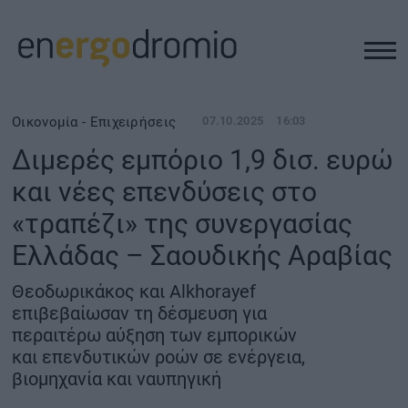
ΥΠΟΔΟΜΕΣ
Οικονομία - Επιχειρήσεις
07.10.2025
16:03
Διμερές εμπόριο 1,9 δισ. ευρώ
REAL ESTATE
και νέες επενδύσεις στο
«τραπέζι» της συνεργασίας
ΠΕΡΙΒΑΛΛΟΝ
Ελλάδας – Σαουδικής Αραβίας
ΕΝΕΡΓΕΙΑ
Θεοδωρικάκος και Alkhorayef
επιβεβαίωσαν τη δέσμευση για
ΜΕΤΑΦΟΡΕΣ - ΗΛΕΚΤΡΟΚΙΝΗΣΗ
περαιτέρω αύξηση των εμπορικών
και επενδυτικών ροών σε ενέργεια,
βιομηχανία και ναυπηγική
ΨΗΦΙΑΚΟΣ ΚΟΣΜΟΣ