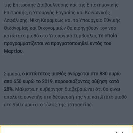
της Επιτροπής Διαβούλευσης και της Επιστημονικής
Επιτροπής, η Υπουργός Εργασίας και Κοινωνικής
Ασφάλισης, Νίκη Κεραμέως και το Υπουργείο Εθνικής
Οικονομίας και Οικονομικών θα εισηγηθούν τον νέο
κατώτατο μισθό στο Υπουργικό Συμβούλιο,
το οποίο
προγραμματίζεται να πραγματοποιηθεί εντός του
Μαρτίου
.
Σήμερα,
ο κατώτατος μισθός ανέρχεται στα 830 ευρώ
από 650 ευρώ το 2019, παρουσιάζοντας αύξηση κατά
28%
. Μάλιστα, η κυβέρνηση διαβεβαιώνει ότι θα είναι
απόλυτα συνεπής στη δέσμευσή της για κατώτατο μισθό
στα 950 ευρώ στο τέλος της τετραετίας.
Επίσης, από εφέτος, ο εισαγωγικός μισθός στο Δημόσιο