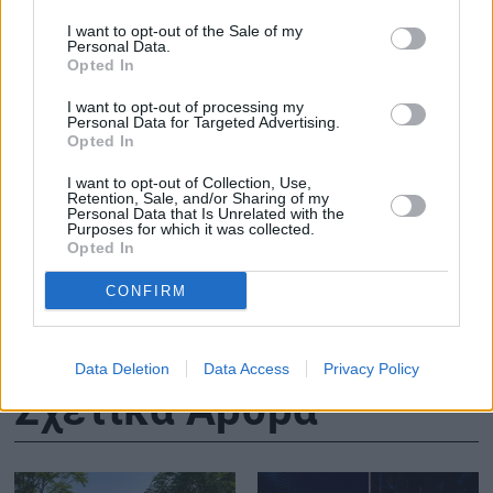
ΔΙΑΒΑΣΤΕ ΕΠΙΣΗΣ
I want to opt-out of the Sale of my
Personal Data.
Opted In
I want to opt-out of processing my
Personal Data for Targeted Advertising.
Είσαι το μεγαλύτερο ή το
Το νέο αμερικ
Opted In
μικρότερο παιδί; – Πώς
estate hotspo
I want to opt-out of Collection, Use,
επηρεάζεται η υγεία σου
Βρετανών – 
Retention, Sale, and/or Sharing of my
ανάλογα με τη σειρά
αγοράζουν σπ
Personal Data that Is Unrelated with the
Purposes for which it was collected.
γέννησης
200.000 δολ
Opted In
CONFIRM
Data Deletion
Data Access
Privacy Policy
Σχετικά Άρθρα