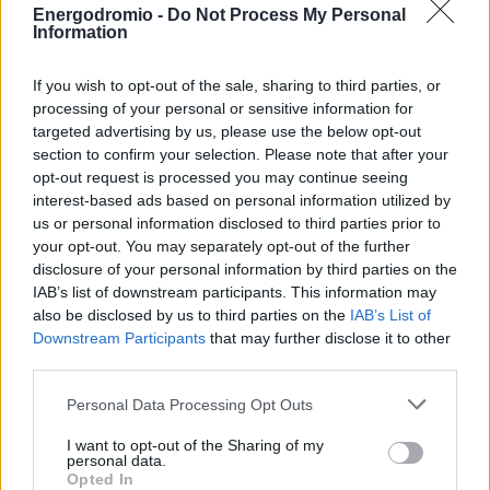
εξισώνεται με τον κατώτατο μισθό του ιδιωτικού τομέα,
Energodromio -
Do Not Process My Personal
Information
με ταυτόχρονη οριζόντια αύξηση σε όλα τα μισθολογικά
κλιμάκια. Εφεξής, το εισαγωγικό κλιμάκιο στο Δημόσιο
If you wish to opt-out of the sale, sharing to third parties, or
θα διαμορφώνεται, βάσει του καθορισμού του κατώτατου
processing of your personal or sensitive information for
μισθού στον ιδιωτικό τομέα, ενώ θα αυξάνονται και τα
targeted advertising by us, please use the below opt-out
υπόλοιπα κλιμάκια.
section to confirm your selection. Please note that after your
opt-out request is processed you may continue seeing
interest-based ads based on personal information utilized by
ΑΠΕ-ΜΠΕ
us or personal information disclosed to third parties prior to
your opt-out. You may separately opt-out of the further
disclosure of your personal information by third parties on the
TAGS
IAB’s list of downstream participants. This information may
also be disclosed by us to third parties on the
IAB’s List of
#Εισφορές
#Κατώτατος μισθός
Downstream Participants
that may further disclose it to other
third parties.
#Μισθός
#ΥΠΟΙΚ
Personal Data Processing Opt Outs
I want to opt-out of the Sharing of my
personal data.
Opted In