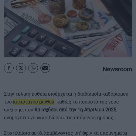
ΟΙΚΟΝΟΜΙΑ - ΕΠΙΧΕΙΡΗΣΕΙΣ
MY PROPERTY
ΚΑΡΑΜΠΟΛΕΣ
Newsroom
ΟΡΟΙ ΧΡΗΣΗΣ
ΕΠΙΚΟΙΝΩΝΙΑ
ΤΑΥΤΟΤΗΤΑ
Στην τελική ευθεία εισέρχεται η διαδικασία καθορισμού
του
κατώτατου μισθού
, καθώς το ποσοστό της νέας
αύξησης, που
θα ισχύσει από την 1η Απριλίου 2025
,
αναμένεται να «κλειδώσει» τις επόμενες ημέρες.
Στο πλαίσιο αυτό, λαμβάνοντας υπ’ όψιν τα υπομνήματα