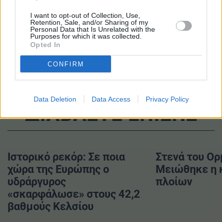
TAGS
I want to opt-out of Collection, Use,
Retention, Sale, and/or Sharing of my
#Δήμος Αθηναίων
#Μπάζα
Personal Data that Is Unrelated with the
Purposes for which it was collected.
#Πολυκατοικία
Opted In
CONFIRM
Data Deletion
Data Access
Privacy Policy
ΔΙΑΒΑΣΤΕ ΕΠΙΣΗΣ
Ιστορικό ρεκόρ: Σε ποια
Στενά του Ορ
χώρα της Ευρώπης ο
Μειώθηκε η 
υδράργυρος
πλοίων
«σκαρφάλωσε» στους 42,2
βαθμούς Κελσίου