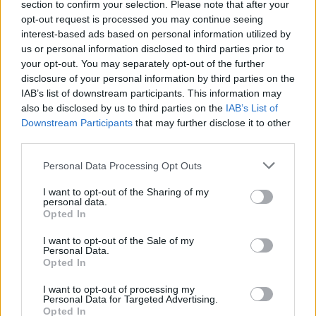
section to confirm your selection. Please note that after your
opt-out request is processed you may continue seeing
interest-based ads based on personal information utilized by
us or personal information disclosed to third parties prior to
ΑΠΕ-ΜΠΕ
your opt-out. You may separately opt-out of the further
disclosure of your personal information by third parties on the
Περισσότερες ειδήσεις
IAB’s list of downstream participants. This information may
also be disclosed by us to third parties on the
IAB’s List of
Downstream Participants
that may further disclose it to other
third parties.
Ποιοι Δήμοι διαθέτουν τη μεγαλύτερη ακίνητη περιουσία
– Έρευνα της BluPeak Analytics εξηγεί
Personal Data Processing Opt Outs
I want to opt-out of the Sharing of my
Δ. Μιχαηλίδου: Έως 95% επιδότηση και προκαταβολή
personal data.
Opted In
60% στο νέο «Ανακαινίζω-Νοικιάζω»
I want to opt-out of the Sale of my
Αγορά ακινήτων: Στο 3,7% η μέση αύξηση των τιμών το
Personal Data.
Opted In
2025 – Οι περιοχές-πρωταθλητές της «κούρσας»
I want to opt-out of processing my
Personal Data for Targeted Advertising.
Opted In