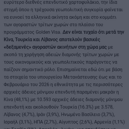
ευρύτερο διεθνές επενδυτικό χαρτοφυλάκιο, την ίδια
στιγμή όπου η τρέχουσα γεωπολιτική συγκυρία φαίνεται
να ευνοεί τα ελληνικά ακίνητα ακόμη και στο κομμάτι
των αγοραστών τρίτων χωρών στο πλαίσιο του
προγράμματος Golden Visa.
Δεν είναι τυχαίο ότι μετά την
Κίνα, Τουρκία και Λίβανος αποτελούν βασικές
«δεξαμενές» αγοραστών ακινήτων στη χώρα μας
με
σκοπό τη χορήγηση αδειών διαμονής τρίτων χωρών με
τους οικονομικούς και γεωπολιτικούς παράγοντες να
παίζουν σημαντικό ρόλο. Επισημαίνεται εδώ ότι με βάση
τα στοιχεία του υπουργείου Μετανάστευσης έως και το
Φεβρουάριο του 2026 η εθνικότητα με τις περισσότερες
αρχικές άδειες μόνιμου επενδυτή παραμένει μακράν η
Κίνα (48,1%) με 10.593 αρχικές άδειες διαμονής μόνιμου
επενδυτή και ακολουθούν Τουρκία (16.3%) με 3.578,
Λίβανος (4,7%), Ιράν (3,9%), Ηνωμένο Βασίλειο (3,7%),
Ισραήλ (3,1%), ΗΠΑ (2,7%), Αίγυπτος (2,6%), Αρμενία (1,1%)