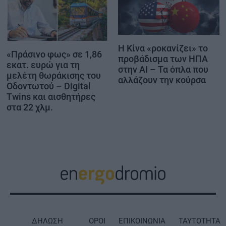
Η Κίνα «ροκανίζει» το
«Πράσινο φως» σε 1,86
προβάδισμα των ΗΠΑ
εκατ. ευρώ για τη
στην AI – Τα όπλα που
μελέτη θωράκισης του
αλλάζουν την κούρσα
Οδοντωτού – Digital
Twins και αισθητήρες
στα 22 χλμ.
ΔΗΛΩΣΗ
ΟΡΟΙ
ΕΠΙΚΟΙΝΩΝΙΑ
ΤΑΥΤΟΤΗΤΑ