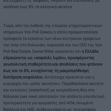
και Σερβία (1%). Ασφαλές «λιμάνι» για επενδύσεις με
απόδοση έως 8% τα ελληνικά ακίνητα
Τώρα, από την έκθεση της εταιρίας κτηματομεσιτικών
υπηρεσιών Von Poll Greece, η οποία πραγματοποίησε
πρόσφατα τα εγκαίνια των νέων κεντρικών γραφείων
της στην στο Κολωνάκι, παρουσία και του CEO της Von
Poll Real Estate, Daniel Ritter, προκύπτει ότι
η Ελλάδα
εδραιώνεται ως «ασφαλές λιμάνι», προσφέροντας
γεωπολιτική σταθερότητα και αποδόσεις που φτάνουν
έως και το 8%, ενισχύοντας τη μακροπρόθεσμη
διατήρηση κεφαλαίου.
Αντίστοιχα προκύπτει και η
κυριαρχία του «μπλε ακινήτου»: Παραθαλάσσια ακίνητα
και κατοικίες (waterfront) με ανεμπόδιστη θέα στη
θάλασσα (sea view) αποτελούν την απόλυτη επενδυτική
προτεραιότητα για αγοραστές από ΗΠΑ, Ηνωμένο
Βασίλειο και ΗΑΕ, αναδεικνυόμενα ως τα κορυφαία