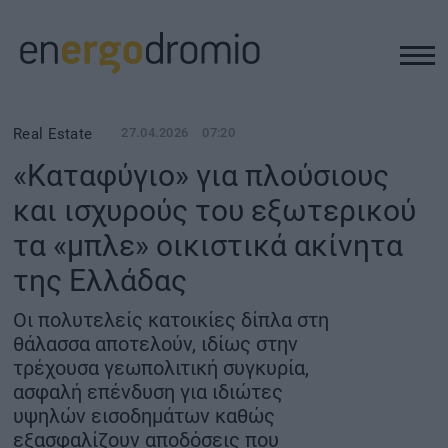
ΥΠΟΔΟΜΕΣ
Real Estate
27.04.2026
07:20
«Καταφύγιο» για πλούσιους
REAL ESTATE
και ισχυρούς του εξωτερικού
τα «μπλε» οικιστικά ακίνητα
ΠΕΡΙΒΑΛΛΟΝ
της Ελλάδας
ΕΝΕΡΓΕΙΑ
Οι πολυτελείς κατοικίες δίπλα στη
θάλασσα αποτελούν, ιδίως στην
ΜΕΤΑΦΟΡΕΣ - ΗΛΕΚΤΡΟΚΙΝΗΣΗ
τρέχουσα γεωπολιτική συγκυρία,
ασφαλή επένδυση για ιδιώτες
υψηλών εισοδημάτων καθώς
ΨΗΦΙΑΚΟΣ ΚΟΣΜΟΣ
εξασφαλίζουν αποδόσεις που