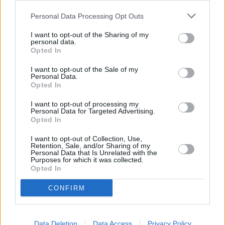
άλλους προορισμούς στη νότια Ευρώπη,
με κορυφαίες
Personal Data Processing Opt Outs
πολυτελείς κατοικίες να πωλούνται με τιμές της
τάξεως των 10.000 – 15.000 ευρώ ανά τετραγωνικό
I want to opt-out of the Sharing of my
personal data.
μέτρο έναντι π.χ. ακόμη και 50.000 ευρώ ανά τ.μ. στην
Opted In
Ισπανία.
I want to opt-out of the Sale of my
Personal Data.
Ως προς τους προορισμούς με βάση τις προτιμήσεις των
Opted In
ξένων αγοραστών, η
Κέρκυρα
παραμένει κορυφαίος
I want to opt-out of processing my
στόχος για Βρετανούς επενδυτές σε ποσοστό 49%, ενώ
Personal Data for Targeted Advertising.
Opted In
οι αγοραστές από τη βόρεια Ευρώπη προτιμούν το
Αιγαίο
και την Πελοπόννησο
. Αντίστοιχα και οι επενδυτές από
I want to opt-out of Collection, Use,
Retention, Sale, and/or Sharing of my
τα ΗΑΕ εστιάζουν στην Αθηναϊκή Ριβιέρα, με επίκεντρο
Personal Data that Is Unrelated with the
Purposes for which it was collected.
τη Γλυφάδα.
Opted In
CONFIRM
Το 32% των αγοραστών επιλέγει την κατασκευή
κατοικιών από το μηδέν, δημιουργώντας ακίνητα
Data Deletion
Data Access
Privacy Policy