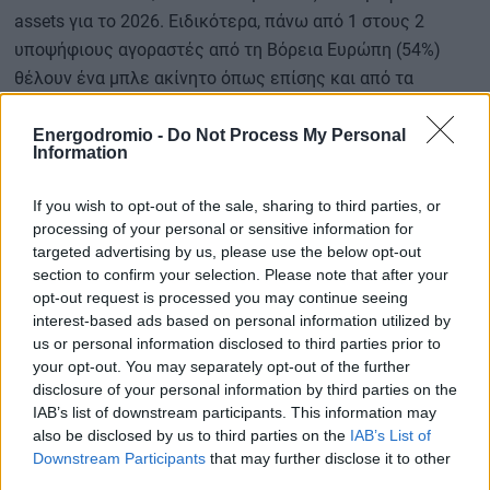
assets για το 2026. Ειδικότερα, πάνω από 1 στους 2
υποψήφιους αγοραστές από τη Βόρεια Ευρώπη (54%)
θέλουν ένα μπλε ακίνητο όπως επίσης και από τα
Ηνωμένα Αραβικά Εμιράτα (51%), ενώ το αντίστοιχο
ποσοστό φτάνει το 46% για τους αγοραστές από το
Energodromio -
Do Not Process My Personal
Information
Ηνωμένο Βασίλειο και το 31% για τους αγοραστές από
τις ΗΠΑ.
If you wish to opt-out of the sale, sharing to third parties, or
processing of your personal or sensitive information for
targeted advertising by us, please use the below opt-out
Σύμφωνα με την κ. Ναταλί Λεονταράκη, πρόεδρο και
section to confirm your selection. Please note that after your
opt-out request is processed you may continue seeing
διευθύνουσα σύμβουλο της Von Poll Greece, «για τους
interest-based ads based on personal information utilized by
πελάτες μας, το μπλε ακίνητο αποτελεί τον απόλυτο
us or personal information disclosed to third parties prior to
στόχο. Είτε πρόκειται για μια κατοικία δίπλα στο κύμα
your opt-out. You may separately opt-out of the further
είτε για ένα penthouse με πανοραμική θέα, η θάλασσα
disclosure of your personal information by third parties on the
IAB’s list of downstream participants. This information may
είναι το στοιχείο που εγγυάται τη διαχρονική αξία του
also be disclosed by us to third parties on the
IAB’s List of
ακινήτου». Σύμφωνα με την ίδια, σημαντικό «ατού» της
Downstream Participants
that may further disclose it to other
χώρας είναι αυτό της τιμής εφόσον αυτή συγκριθεί με
third parties.