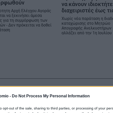
ορφωθούν
να κάνουν ιδιοκτήτε
διαχειριστές έως τι
ρτητη Αρχή Ελέγχου Αγοράς
ται να ξεκινήσει άμεσα
Χωρίς νέα παράταση η διαδ
ς για τη συμμόρφωση των
καταχώρισης στο Μητρώο
ών - Δεν πρόκειται να δοθεί
Απογραφής Ανελκυστήρων 
άταση
αλλάζει από την 1η Ιουλίου
omio -
Do Not Process My Personal Information
to opt-out of the sale, sharing to third parties, or processing of your per