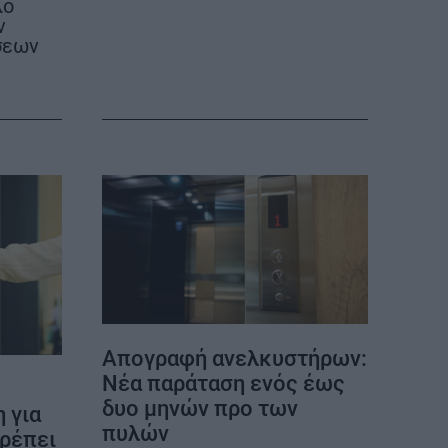
λο
ν
σεων
ΕΠΙΚΟΙΝΩΝΙΑ
ΤΑΥΤΟΤΗΤΑ
Απογραφή ανελκυστήρων:
Νέα παράταση ενός έως
δυο μηνών προ των
 για
πυλών
πρέπει