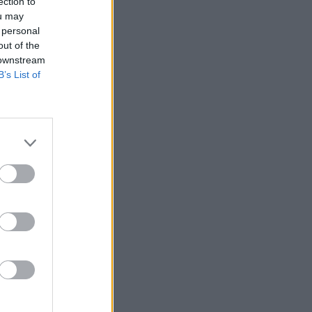
ection to
ou may
 personal
out of the
 downstream
B’s List of