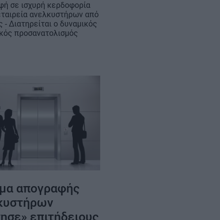
φή σε ισχυρή κερδοφορία
 εταιρεία ανελκυστήρων από
ς - Διατηρείται ο δυναμικός
κός προσανατολισμός
ύμα απογραφής
κυστήρων
νησε» επιτήδειους