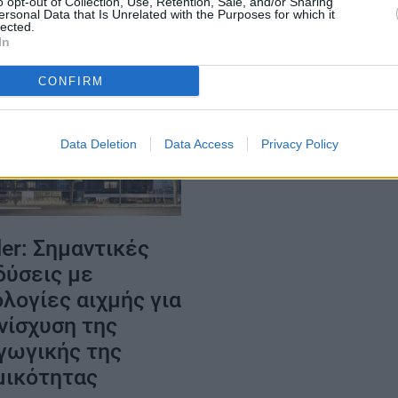
o opt-out of Collection, Use, Retention, Sale, and/or Sharing
ersonal Data that Is Unrelated with the Purposes for which it
lected.
In
CONFIRM
Data Deletion
Data Access
Privacy Policy
er: Σημαντικές
δύσεις με
λογίες αιχμής για
νίσχυση της
γωγικής της
μικότητας