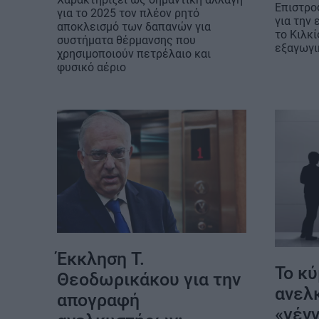
Επιστρο
για το 2025 τον πλέον ρητό
για την
αποκλεισμό των δαπανών για
το Κιλκί
συστήματα θέρμανσης που
εξαγωγι
χρησιμοποιούν πετρέλαιο και
φυσικό αέριο
Έκκληση Τ.
Το κ
Θεοδωρικάκου για την
ανελ
απογραφή
«γέν