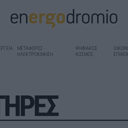
ΕΡΓΕΙΑ
ΜΕΤΑΦΟΡΕΣ -
ΨΗΦΙΑΚΟΣ
ΟΙΚΟΝ
ΗΛΕΚΤΡΟΚΙΝΗΣΗ
ΚΟΣΜΟΣ
ΕΠΙΧΕΙ
ΤΗΡΕΣ
Αεροδρόμιο Π
Μαρούσι: «Λίφτινγκ» σε 14
ρώνεται η
Εθνικό Πρόγρ
σχολικές μονάδες πριν από
ης οδού
Ανάπτυξης με 