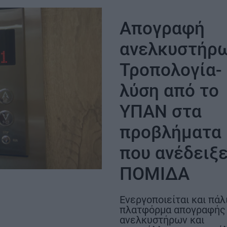
το πρώτο κουδούνι
λλα
ευρώ – Όλες 
Απογραφή
ανελκυστήρω
Τροπολογία-
λύση από το
ΥΠΑΝ στα
ΣΗ
προβλήματα
που ανέδειξε
ΠΟΜΙΔΑ
Ενεργοποιείται και πάλ
πλατφόρμα απογραφής
ανελκυστήρων και