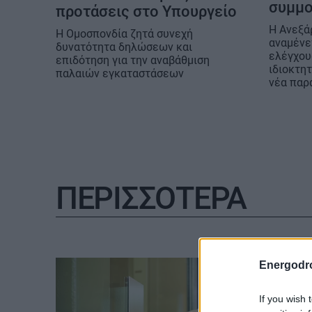
συμμ
προτάσεις στο Υπουργείο
Η Ανεξά
Η Ομοσπονδία ζητά συνεχή
αναμένε
δυνατότητα δηλώσεων και
ελέγχου
επιδότηση για την αναβάθμιση
ιδιοκτητ
παλαιών εγκαταστάσεων
νέα παρ
ΠΕΡΙΣΣΟΤΕΡΑ
Energodr
If you wish 