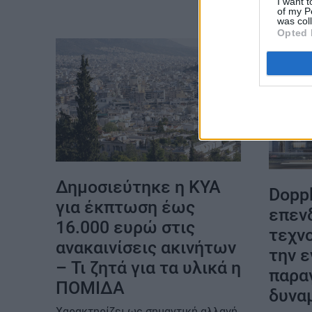
I want t
of my P
was col
Opted 
Δημοσιεύτηκε η ΚΥΑ
Doppl
για έκπτωση έως
επεν
16.000 ευρώ στις
τεχνο
ανακαινίσεις ακινήτων
την ε
– Τι ζητά για τα υλικά η
παρα
ΠΟΜΙΔΑ
δυνα
Χαρακτηρίζει ως σημαντική αλλαγή