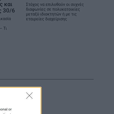
ς και
Στόχος να επιλυθούν οι συχνές
διαφωνίες σε πολυκατοικίες
ς 30/6
μεταξύ ιδιοκτητών ή με τις
ικασία
εταιρείες διαχείρισης
– Τι
sonal or