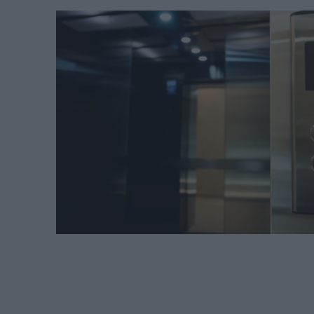
των 204,6 εκατ. ευρώ
Περιβόλι – Αβδέ
REAL ESTATE
ΠΕΡΙΒΑΛΛΟΝ
ΕΝΕΡΓΕΙΑ
ΜΕΤΑΦΟΡΕΣ - ΗΛΕΚΤΡΟΚΙΝΗ
ΨΗΦΙΑΚΟΣ ΚΟΣΜΟΣ
ΟΙΚΟΝΟΜΙΑ - ΕΠΙΧΕΙΡΗΣΕΙΣ
MY PROPERTY