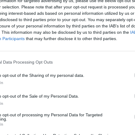
formation for targeted advertising by us, please use the below opt-out s
r selection. Please note that after your opt-out request is processed y
eing interest-based ads based on personal information utilized by us or
disclosed to third parties prior to your opt-out. You may separately opt-
losure of your personal information by third parties on the IAB’s list of
. This information may also be disclosed by us to third parties on the
IA
εοδωρικάκος:
Participants
that may further disclose it to other third parties.
πόθεση για τη
ήρηση ενός
l Data Processing Opt Outs
κυστήρα, η
ραφή του –
o opt-out of the Sharing of my personal data.
καία η συμβολή
In
 των αρμόδιων
o opt-out of the Sale of my Personal Data.
ων
In
να επιλυθεί ένα ζήτημα που
to opt-out of processing my Personal Data for Targeted
 επί δεκαετίες: η
ing.
ηση μιας ενιαίας βάσης
In
ων όλων των
τήρων της χώρας