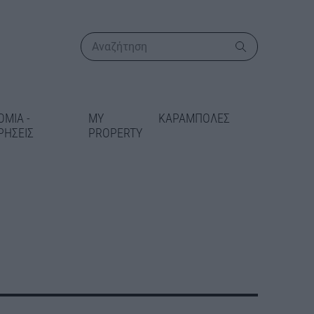
ΟΜΙΑ -
MY
ΚΑΡΑΜΠΟΛΕΣ
ΡΗΣΕΙΣ
PROPERTY
ΠΕΡΙΣΣΟΤΕΡΑ
άρου: Στο
αμμα
45,4 εκατ.