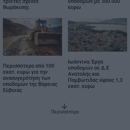
τριετές σχέδιο
υποδομών με 300.000
θωράκισης
ευρώ
Ιωάννινα: Έργα
Περισσότερα από 100
υποδομών σε Δ.Ε
εκατ. ευρώ για την
Ανατολής και
ανασυγκρότηση των
Παμβώτιδας ύψους 1,3
υποδομών της Βόρειας
εκατ. ευρώ
Εύβοιας
Περισσότερα