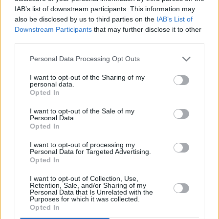
λεωφορείων – Καταγγέλλουν ασφυκτικά και
IAB’s list of downstream participants. This information may
ανέφικτα ωράρια
also be disclosed by us to third parties on the
IAB’s List of
Downstream Participants
that may further disclose it to other
third parties.
Personal Data Processing Opt Outs
I want to opt-out of the Sharing of my
personal data.
Opted In
I want to opt-out of the Sale of my
Personal Data.
Opted In
I want to opt-out of processing my
Personal Data for Targeted Advertising.
Opted In
I want to opt-out of Collection, Use,
Retention, Sale, and/or Sharing of my
Hellenic Train: Διακοπή δρομολογίων στη
Personal Data that Is Unrelated with the
Purposes for which it was collected.
γραμμή Λάρισα – Θεσσαλονίκη λόγω
Opted In
πυρκαγιάς