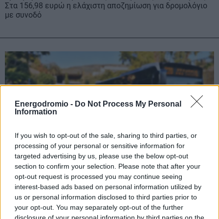
Στα 156,98 ευρώ η ελάχιστη αποζημίωση για δρομολόγιο
με συνοδό
Energodromio -
Do Not Process My Personal
Information
If you wish to opt-out of the sale, sharing to third parties, or
processing of your personal or sensitive information for
targeted advertising by us, please use the below opt-out
section to confirm your selection. Please note that after your
opt-out request is processed you may continue seeing
interest-based ads based on personal information utilized by
us or personal information disclosed to third parties prior to
Τρέχουν να προλάβουν τους χρόνους
your opt-out. You may separately opt-out of the further
εκτέλεσης των δρομολογίων οι οδηγοί
disclosure of your personal information by third parties on the