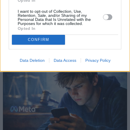
Opted In
I want to opt-out of Collection, Use,
Retention, Sale, and/or Sharing of my
Personal Data that Is Unrelated with the
Purposes for which it was collected.
Opted In
Τέλος στην «ανώνυμη» πρόσβαση ανηλίκων
online – Νέα εφαρμογή ελέγχει την ηλικία
CONFIRM
χωρίς να αποκαλύπτει προσωπικά δεδομένα
Data Deletion
Data Access
Privacy Policy