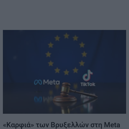
«Καρφιά» των Βρυξελλών στη Meta