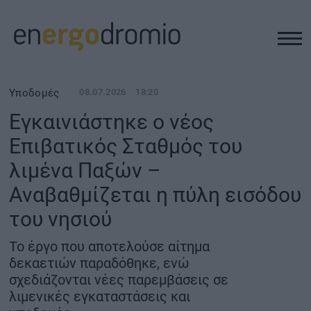
ΥΠΟΔΟΜΕΣ
Υποδομές
08.07.2026
18:20
Εγκαινιάστηκε ο νέος
REAL ESTATE
Επιβατικός Σταθμός του
λιμένα Παξών –
ΠΕΡΙΒΑΛΛΟΝ
Αναβαθμίζεται η πύλη εισόδου
ΕΝΕΡΓΕΙΑ
του νησιού
Το έργο που αποτελούσε αίτημα
ΜΕΤΑΦΟΡΕΣ - ΗΛΕΚΤΡΟΚΙΝΗΣΗ
δεκαετιών παραδόθηκε, ενώ
σχεδιάζονται νέες παρεμβάσεις σε
ΨΗΦΙΑΚΟΣ ΚΟΣΜΟΣ
λιμενικές εγκαταστάσεις και