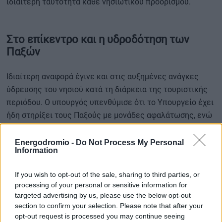
ιδιαίτερη ταυτότητα κάθε νησιωτικού προορισμού.
Στο επίκεντρο και η υδροδότηση των
Παξών
Ιδιαίτερη αναφορά έγινε και στις αυξημένες ανάγκες
ύδρευσης του νησιού κατά τη διάρκεια της τουριστικής
περιόδου. Ο υπουργός υπενθύμισε ότι το Υπουργείο έχει
ήδη στηρίξει τους Παξούς με μονάδες αφαλάτωσης, ενώ
βρίσκεται σε συνεργασία με το Υπουργείο
Περιβάλλοντος και Ενέργειας για μεγαλύτερες
Energodromio -
Do Not Process My Personal
Information
παρεμβάσεις που θα ενισχύσουν την επάρκεια νερού.
If you wish to opt-out of the sale, sharing to third parties, or
Παράλληλα, όπως είπε, εξετάζονται επιπλέον έργα που
processing of your personal or sensitive information for
αφορούν τις βυθοκορήσεις, τη λειτουργία του Λιμενικού
targeted advertising by us, please use the below opt-out
Σταθμού, τη βελτίωση των ακτοπλοϊκών υπηρεσιών και
section to confirm your selection. Please note that after your
opt-out request is processed you may continue seeing
συνοδευτικές παρεμβάσεις που επηρεάζουν την