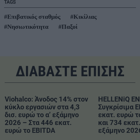
TAGS
#Επιβατικός σταθμός
#Κικίλιας
#Νησιωτικότητα
#Παξοί
ΔΙΑΒΑΣΤΕ ΕΠΙΣΗΣ
Viohalco: Άνοδος 14% στον
HELLENiQ EN
κύκλο εργασιών στα 4,3
Συγκρίσιμα 
δισ. ευρώ το α’ εξάμηνο
εκατ. ευρώ το
2026 – Στα 446 εκατ.
και 734 εκατ.
ευρώ το EBITDA
εξάμηνο 202