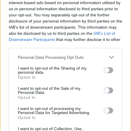
interest-based ads based on personal information utilized by
καθημερινότητα των κατοίκων.
us or personal information disclosed to third parties prior to
your opt-out. You may separately opt-out of the further
Σχεδιασμός για τον παλαιό επιβατικό
disclosure of your personal information by third parties on the
σταθμό
IAB’s list of downstream participants. This information may
also be disclosed by us to third parties on the
IAB’s List of
Downstream Participants
that may further disclose it to other
Ο
Βασίλης Κικίλιας
ανακοίνωσε επίσης ότι βρίσκονται σε
third parties.
εξέλιξη οι διαδικασίες για την αξιοποίηση του παλαιού
επιβατικού σταθμού, ο οποίος ανήκει στον Οργανισμό
Personal Data Processing Opt Outs
Λιμένος και μέσω αυτού στο Υπερταμείο.
I want to opt-out of the Sharing of my
personal data.
Opted In
Όπως ανέφερε, σε συνεργασία με τον
Στέφανο Γκίκα
και
τον διευθύνοντα σύμβουλο του ΤΑΙΠΕΔ
Παναγιώτη
I want to opt-out of the Sale of my
Personal Data.
Σταμπουλίδη
, θα αναζητηθεί η κατάλληλη νομική λύση
Opted In
ώστε ο χώρος να παραχωρηθεί μακροχρόνια για τη
I want to opt-out of processing my
λειτουργία του Λιμενικού Σταθμού και την κάλυψη των
Personal Data for Targeted Advertising.
αναγκών του προσωπικού του Λιμενικού Σώματος στους
Opted In
Παξούς.
I want to opt-out of Collection, Use,