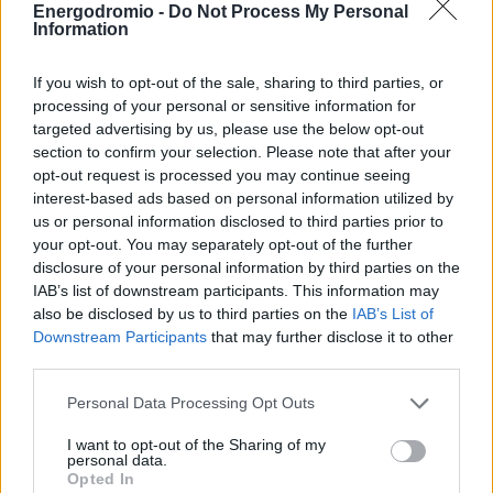
Energodromio -
Do Not Process My Personal
Η Ευρωπαϊκή Ένωση ερευνά κινεζικούς κατασκευαστές
Information
EV όπως η BYD, η Geely και η SAIC, προκειμένου να
αποφασίσει για την επιβολή δασμών στις επιδοτήσεις.
If you wish to opt-out of the sale, sharing to third parties, or
processing of your personal or sensitive information for
targeted advertising by us, please use the below opt-out
Ελάχιστα EV κινεζικής κατασκευής πωλούνται στην
section to confirm your selection. Please note that after your
αγορά των ΗΠΑ, όπου ήδη αντιμετωπίζουν υψηλούς
opt-out request is processed you may continue seeing
δασμούς.
Η μεγαλύτερη κατασκευάστρια εταιρεία της
interest-based ads based on personal information utilized by
Κίνας, η
BYD
, δήλωσε ότι δεν σχεδιάζει να πουλήσει τα
us or personal information disclosed to third parties prior to
your opt-out. You may separately opt-out of the further
αυτοκίνητά της στη χώρα.
disclosure of your personal information by third parties on the
IAB’s list of downstream participants. This information may
also be disclosed by us to third parties on the
IAB’s List of
Ο Αμερικανός πρόεδρος Joe Biden, εξετάζει το
Downstream Participants
that may further disclose it to other
ενδεχόμενο να αυξήσει τους δασμούς στα κινεζικά EVs,
third parties.
εν μέσω ανησυχιών και για λόγους εθνικής ασφάλειας.
Personal Data Processing Opt Outs
Ο Li δήλωσε ότι η Nio μελετούσε τη δυνατότητα
I want to opt-out of the Sharing of my
personal data.
πώλησης στις
ΗΠΑ
σε τριμηνιαία βάση. Στην κινεζική
Opted In