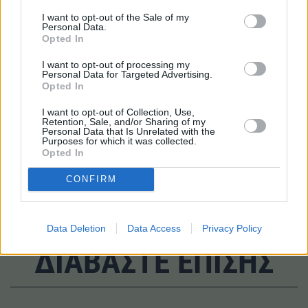
αγορά, με μια γκάμα με τιμές από 298.000 γουάν (42.000
I want to opt-out of the Sale of my
δολάρια) για την premium κατηγορία, η
Personal Data.
Opted In
αυτοκινητοβιομηχανία πούλησε 30.053 EVs τους
πρώτους τρεις μήνες, σε σύγκριση με 132.420 οχήματα
I want to opt-out of processing my
Personal Data for Targeted Advertising.
της Tesla.
Opted In
TAGS
I want to opt-out of Collection, Use,
Retention, Sale, and/or Sharing of my
Personal Data that Is Unrelated with the
#Nio
#Tesla
#Ηλεκτρικά αυτοκίνητα
Purposes for which it was collected.
Opted In
#ΗΠΑ
#Κίνα
CONFIRM
Data Deletion
Data Access
Privacy Policy
ΔΙΑΒΑΣΤΕ ΕΠΙΣΗΣ