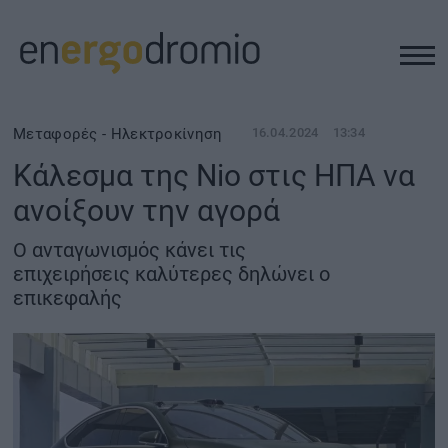
ΥΠΟΔΟΜΕΣ
Μεταφορές - Ηλεκτροκίνηση
16.04.2024
13:34
Κάλεσμα της Nio στις ΗΠΑ να
REAL ESTATE
ανοίξουν την αγορά
ΠΕΡΙΒΑΛΛΟΝ
Ο ανταγωνισμός κάνει τις
επιχειρήσεις καλύτερες δηλώνει ο
επικεφαλής
ΕΝΕΡΓΕΙΑ
ΜΕΤΑΦΟΡΕΣ - ΗΛΕΚΤΡΟΚΙΝΗΣΗ
ΨΗΦΙΑΚΟΣ ΚΟΣΜΟΣ