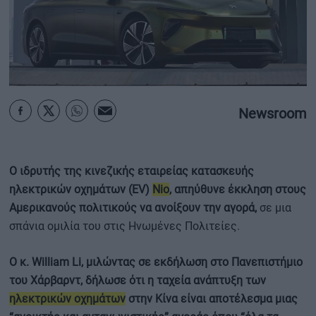
ΟΙΚΟΝΟΜΙΑ - ΕΠΙΧΕΙΡΗΣΕΙΣ
MY PROPERTY
ΚΑΡΑΜΠΟΛΕΣ
Newsroom
Ο ιδρυτής της κινεζικής εταιρείας κατασκευής
ΟΡΟΙ ΧΡΗΣΗΣ
ηλεκτρικών οχημάτων (EV)
Nio
, απηύθυνε έκκληση στους
ΕΠΙΚΟΙΝΩΝΙΑ
Αμερικανούς πολιτικούς να ανοίξουν την αγορά,
σε μια
ΤΑΥΤΟΤΗΤΑ
σπάνια ομιλία του στις Ηνωμένες Πολιτείες.
Ο κ. William Li, μιλώντας σε εκδήλωση στο Πανεπιστήμιο
του Χάρβαρντ, δήλωσε ότι η ταχεία ανάπτυξη των
ηλεκτρικών οχημάτων
στην Κίνα είναι αποτέλεσμα μιας