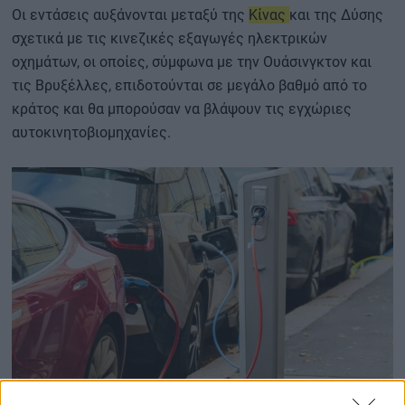
Οι εντάσεις αυξάνονται μεταξύ της
Κίνας
και της Δύσης
σχετικά με τις κινεζικές εξαγωγές ηλεκτρικών
οχημάτων, οι οποίες, σύμφωνα με την Ουάσινγκτον και
τις Βρυξέλλες, επιδοτούνται σε μεγάλο βαθμό από το
κράτος και θα μπορούσαν να βλάψουν τις εγχώριες
αυτοκινητοβιομηχανίες.