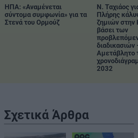
ΗΠΑ: «Αναμένεται
Ν. Ταχιάος γι
σύντομα συμφωνία» για τα
Πλήρης κάλυ
Στενά του Ορμούζ
ζημιών στην
βάσει των
προβλεπόμε
διαδικασιών 
Αμετάβλητο 
χρονοδιάγραμ
2032
Σχετικά Άρθρα