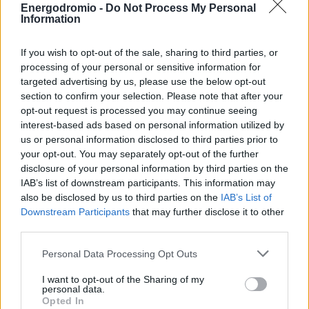
Η Κεντρική Οδός ευχαριστεί για την κατανόηση και
Energodromio -
Do Not Process My Personal
εφιστά την προσοχή
των οδηγών καθώς οι τελευταίοι
Information
οφείλουν να συμμορφώνονται πλήρως με τη σχετική
If you wish to opt-out of the sale, sharing to third parties, or
σήμανση.
processing of your personal or sensitive information for
targeted advertising by us, please use the below opt-out
section to confirm your selection. Please note that after your
TAGS
opt-out request is processed you may continue seeing
interest-based ads based on personal information utilized by
#Ασφαλτικές εργασίες
#Αυτοκινητόδρομοι
us or personal information disclosed to third parties prior to
your opt-out. You may separately opt-out of the further
#Ε65
#Κεντρική οδός
disclosure of your personal information by third parties on the
#Κυκλοφοριακές Ρυθμίσεις
IAB’s list of downstream participants. This information may
also be disclosed by us to third parties on the
IAB’s List of
Downstream Participants
that may further disclose it to other
third parties.
Personal Data Processing Opt Outs
ΔΙΑΒΑΣΤΕ ΕΠΙΣΗΣ
I want to opt-out of the Sharing of my
personal data.
Opted In