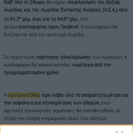
Καθ’ όλο το 24ωρο,
θα ισχύει
αποκλεισμός της δεξιάς
λωρίδας και της Λωρίδας Έκτακτης Ανάγκης (Λ.Ε.Α.) από
ο
ο
το 61,7
χλμ. έως και το 64,9
χλμ.,
στο
ρεύμα
κυκλοφορίας προς Γρεβενά
. Η κυκλοφορία θα
διεξάγεται από την αριστερή λωρίδα.
Σε περίπτωση
ταχύτερης ολοκλήρωσης
των εργασιών, η
κυκλοφορία θα αποκατασταθεί
νωρίτερα από τον
προγραμματισμένο χρόνο
.
Η
Κεντρική Οδός
έχει λάβει όλα τα απαραίτητα μέτρα για
την ασφάλεια και εξυπηρέτηση των οδηγών
, ενώ
σχετικές προσωρινές σημάνσεις θα τοποθετηθούν με
στόχο την πλήρη ενημέρωση όλων των οδηγών.