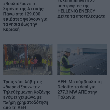
«Κλείδωσαν» οι 37
«Βουλιάζουν» τα
υποτροφίες της
λιμάνια της Αττικής:
HELLENiQ ENERGY –
Πάνω από 129.000
Δείτε τα αποτελέσματα
επιβάτες φεύγουν για
τα νησιά έως την
Κυριακή
Τρεις νέοι λέβητες
ΔΕΗ: Με σύμβουλο τη
«θωρακίζουν» την
Deloitte το deal για
Τηλεθέρμανση Κοζάνης
277,3 MW ΑΠΕ στην
ενόψει χειμώνα με
Πολωνία
πλήρη χρηματοδότηση
από τη ΔΕΗ