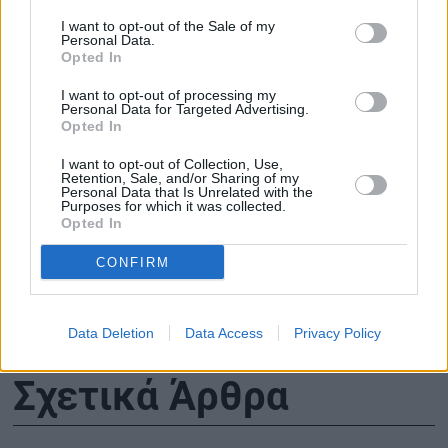
I want to opt-out of the Sale of my
Personal Data.
Ν. Ταχιάος για Γραμμή 4:
Τι συμβαίνει
Opted In
Πλήρης κάλυψη των
όταν όλοι ανο
ζημιών στην Κυψέλη
κλιματιστικά 
I want to opt-out of processing my
Personal Data for Targeted Advertising.
βάσει των
Opted In
προβλεπόμενων
I want to opt-out of Collection, Use,
διαδικασιών –
Retention, Sale, and/or Sharing of my
Αμετάβλητο το
Personal Data that Is Unrelated with the
Purposes for which it was collected.
χρονοδιάγραμμα για το
Opted In
2032
CONFIRM
Data Deletion
Data Access
Privacy Policy
Σχετικά Άρθρα