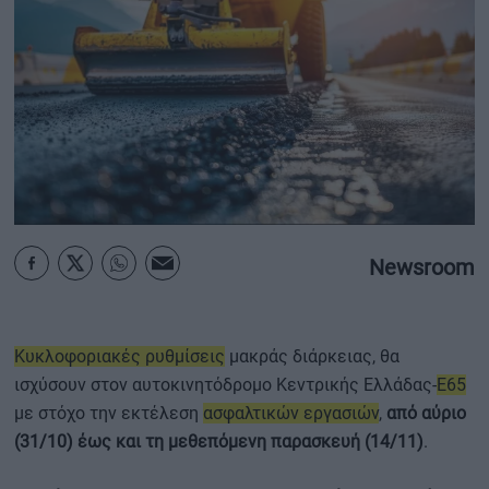
ΟΙΚΟΝΟΜΙΑ - ΕΠΙΧΕΙΡΗΣΕΙΣ
MY PROPERTY
ΚΑΡΑΜΠΟΛΕΣ
Newsroom
ΟΡΟΙ ΧΡΗΣΗΣ
ΕΠΙΚΟΙΝΩΝΙΑ
ΤΑΥΤΟΤΗΤΑ
Κυκλοφοριακές ρυθμίσεις
μακράς διάρκειας, θα
ισχύσουν στον αυτοκινητόδρομο Κεντρικής Ελλάδας-
Ε65
με στόχο την εκτέλεση
ασφαλτικών εργασιών
,
από αύριο
(31/10) έως και τη μεθεπόμενη παρασκευή (14/11)
.