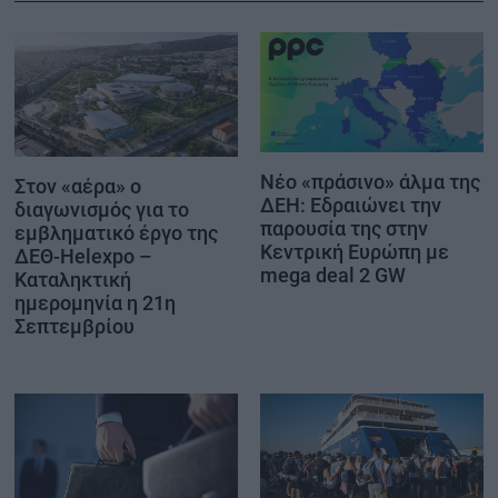
Νέο «πράσινο» άλμα της
Στον «αέρα» ο
ΔΕΗ: Εδραιώνει την
διαγωνισμός για το
παρουσία της στην
εμβληματικό έργο της
Κεντρική Ευρώπη με
ΔΕΘ-Helexpo –
mega deal 2 GW
Καταληκτική
ημερομηνία η 21η
Σεπτεμβρίου