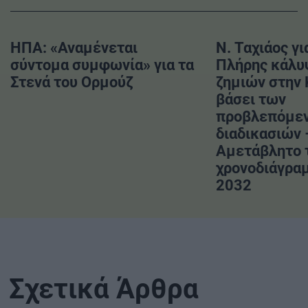
ΗΠΑ: «Αναμένεται
Ν. Ταχιάος γι
σύντομα συμφωνία» για τα
Πλήρης κάλυ
Στενά του Ορμούζ
ζημιών στην
βάσει των
προβλεπόμε
διαδικασιών 
Αμετάβλητο 
χρονοδιάγραμ
2032
Σχετικά Άρθρα