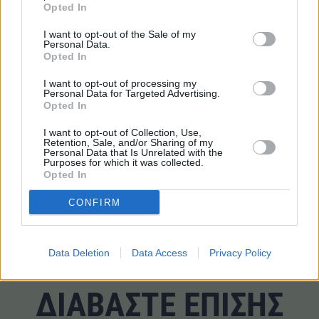
Opted In
ποσοστιαίες αυξήσεις επιβατικής κίνησης στα
I want to opt-out of the Sale of my
αεροδρόμια διαχείρισης της ΥΠΑ τον Νοέμβριο του 2024
Personal Data.
σε σύγκριση με το 2023, καταγράφηκαν στο αεροδρόμιο
Opted In
Ικαρίας +64,5%, στο αεροδρόμιο Νάξου +33% και στο
I want to opt-out of processing my
αεροδρόμιο Αστυπάλαιας +29,9%.
Personal Data for Targeted Advertising.
Opted In
TAGS
I want to opt-out of Collection, Use,
Retention, Sale, and/or Sharing of my
Personal Data that Is Unrelated with the
#«Νίκος Καζαντζάκης»
#Αεροδρόμια
Purposes for which it was collected.
Opted In
#Αεροπορικά ταξίδια
#Επιβάτες
#Επιβατική κίνηση
#Ταξίδια
CONFIRM
Data Deletion
Data Access
Privacy Policy
ΔΙΑΒΑΣΤΕ ΕΠΙΣΗΣ