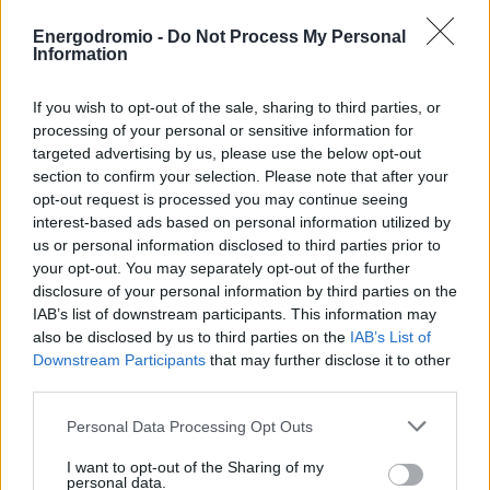
σύνολο των επιβατών (αφίξεις και αναχωρήσεις
επιβατών εξωτερικού και εσωτερικού) 11μηνου 2024
Energodromio -
Do Not Process My Personal
Information
(Ιανουάριος- Νοέμβριος) ανήλθε στους 11.733.395
επιβάτες, έναντι 10.849.363 επιβατών το αντίστοιχο
If you wish to opt-out of the sale, sharing to third parties, or
διάστημα του 2023.
processing of your personal or sensitive information for
targeted advertising by us, please use the below opt-out
section to confirm your selection. Please note that after your
opt-out request is processed you may continue seeing
Πρωτιά το «Νίκος Καζαντζάκης» ανάμεσα στα
interest-based ads based on personal information utilized by
περιφερειακά αεροδρόμια
us or personal information disclosed to third parties prior to
your opt-out. You may separately opt-out of the further
Αξίζει να σημειωθεί πως και τον μήνα Νοέμβριο τη
disclosure of your personal information by third parties on the
IAB’s list of downstream participants. This information may
μεγαλύτερη επιβατική κίνηση καταγράφει το αεροδρόμιο
also be disclosed by us to third parties on the
IAB’s List of
«Νίκος Καζαντζάκης» ανάμεσα στα περιφερειακά
Downstream Participants
that may further disclose it to other
αεροδρόμια. Το κρατικό αεροδρόμιο Ηρακλείου «Νίκος
third parties.
Καζαντζάκης» εξυπηρέτησε τον Νοέμβριο 225.234
Personal Data Processing Opt Outs
επιβάτες, ήτοι ποσοστό αύξησης 26,3% σε σχέση με
πέρυσι, όπου είχαν εξυπηρετηθεί για τον ίδιο μήνα
I want to opt-out of the Sharing of my
personal data.
178.376 επιβάτες. Παράλληλα, οι πιο σημαντικές