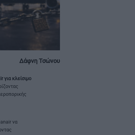
ΕΠΙΚΟΙΝΩΝΙΑ
ΤΑΥΤΟΤΗΤΑ
Δάφνη Τσώνου
r για κλείσιμο
ρίζοντας
 αεροπορικής
anair να
οντας