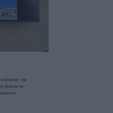
σιάζοντάς την
τη Ryanair να
ικράτεια.