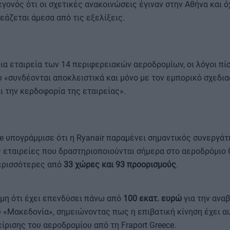
γονός ότι οι σχετικές ανακοινώσεις έγιναν στην Αθήνα και ό
εάζεται άμεσα από τις εξελίξεις.
ια εταιρεία των 14 περιφερειακών αεροδρομίων, οι λόγοι πί
 «συνδέονται αποκλειστικά και μόνο με τον εμπορικό σχεδια
ι την κερδοφορία της εταιρείας».
ce υπογράμμισε ότι η Ryanair παραμένει σημαντικός συνεργάτη
 εταιρείες που δραστηριοποιούνται σήμερα στο αεροδρόμιο 
ερισσότερες από
33 χώρες και 93 προορισμούς
.
όμη ότι έχει επενδύσει πάνω από
100 εκατ. ευρώ
για την αναβ
 «Μακεδονία», σημειώνοντας πως η επιβατική κίνηση έχει α
ίρισης του αεροδρομίου από τη Fraport Greece.