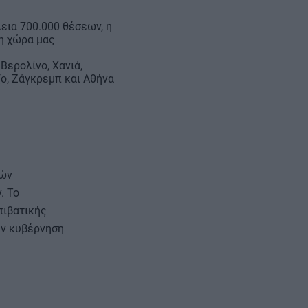
εια 700.000 θέσεων, η
η χώρα μας
Βερολίνο, Χανιά,
ζο, Ζάγκρεμπ και Αθήνα
κών
. Το
πιβατικής
ην κυβέρνηση