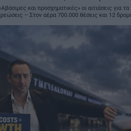
νι
ευρώ – Ο σχε
ευρώ – Όλες οι αλλαγές
 «Αβάσιμες και προσχηματικές» οι αιτιάσεις για τα
2030
χρεώσεις – Στον αέρα 700.000 θέσεις και 12 δρομ
ΣΗ