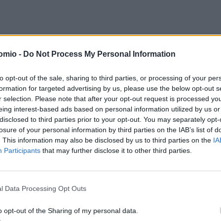
gr μετέδιδε:
omio -
Do Not Process My Personal Information
νεται πως παίρνει το σήριαλ της Ryanair στη Θεσσαλονίκη
, 
to opt-out of the sale, sharing to third parties, or processing of your per
ορική επιβεβαίωσε σήμερα,
Παρασκευή 8 Μαΐου
, ότι θα κλείσε
formation for targeted advertising by us, please use the below opt-out s
ία»
για τη χειμερινή περίοδο του 2026. Η εξέλιξη αυτή συνοδ
r selection. Please note that after your opt-out request is processed y
eing interest-based ads based on personal information utilized by us or
ώρησης του ιρλανδικού αερομεταφορέα, η οποία συνεπάγεται
disclosed to third parties prior to your opt-out. You may separately opt-
ράμματος κατά 45% για την προσεχή χειμερινή περίοδο, την
losure of your personal information by third parties on the IAB’s list of
μολογίων
, απομάκρυνση
3 αεροσκαφών
από τη Θεσσαλονίκη 
. This information may also be disclosed by us to third parties on the
IA
α Χανίων και Ηρακλείου κατά τη χαμηλή τουριστική περίοδο.
Participants
that may further disclose it to other third parties.
l Data Processing Opt Outs
συνέντευξη Τύπου, ο εμπορικός διευθυντής της εταιρείας,
Jas
 κατά της διαχειρίστριας εταιρείας των 14 περιφερειακών 
o opt-out of the Sharing of my personal data.
για «μονοπωλιακές πρακτικές» και κάλεσε σε άμεση παρέμβα