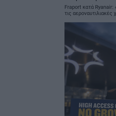
το πρώτο κουδού
Περιβόλι – Αβδέλλα
Fraport κατά Ryanair:
τις αεροναυτιλιακές 
REAL ESTATE
ΠΕΡΙΒΑΛΛΟΝ
ΕΝΕΡΓΕΙΑ
ΜΕΤΑΦΟΡΕΣ - ΗΛΕΚΤΡΟΚΙΝΗ
ΨΗΦΙΑΚΟΣ ΚΟΣΜΟΣ
ΟΙΚΟΝΟΜΙΑ - ΕΠΙΧΕΙΡΗΣΕΙΣ
MY PROPERTY