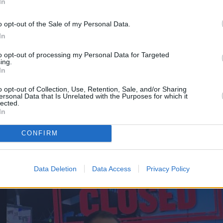
In
στώτος, υποστηρίζοντας ότι η τιμολογιακή πολιτική της Fra
o opt-out of the Sale of my Personal Data.
κή, ιδίως κατά τη χαμηλή τουριστική περίοδο.
In
to opt-out of processing my Personal Data for Targeted
ing.
In
o opt-out of Collection, Use, Retention, Sale, and/or Sharing
ersonal Data that Is Unrelated with the Purposes for which it
lected.
In
CONFIRM
Data Deletion
Data Access
Privacy Policy