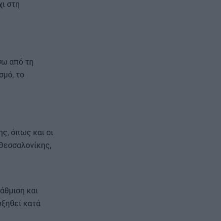
χι στη
σω από τη
σμό, το
ς, όπως και οι
Θεσσαλονίκης,
άθμιση και
υξηθεί κατά