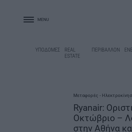
MENU
ΥΠΟΔΟΜΕΣ
ΥΠΟΔΟΜΕΣ
REAL
ΠΕΡΙΒΑΛΛΟΝ
ΕΝ
ESTATE
Μεταφορές - Ηλεκτροκίνη
Ryanair: Ορισ
Οκτώβριο – Λο
Μαρούσι: «Λίφτιν
Γρεβενά: Ολοκληρώνεται η
στην Αθήνα κα
σχολικές μονάδες
ασφαλτόστρωση της οδού