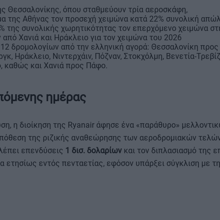
ης Θεσσαλονίκης, όπου σταθμεύουν τρία αεροσκάφη,
α της Αθήνας τον προσεχή χειμώνα κατά 22% συνολική απώλ
45% της συνολικής χωρητικότητας τον επερχόμενο χειμώνα στ
από Χανιά και Ηράκλειο για τον χειμώνα του 2026
12 δρομολογίων από την ελληνική αγορά: Θεσσαλονίκη προς 
κ, Ηράκλειο, Νιντερχάιν, Πόζναν, Στοκχόλμη, Βενετία-Τρεβί
 καθώς και Χανιά προς Πάφο.
επόμενης ημέρας
ση, η διοίκηση της Ryanair άφησε ένα «παράθυρο» μελλοντι
πόθεση της ριζικής αναθεώρησης των αεροδρομιακών τελών
λέπει επενδύσεις
1 δισ. δολαρίων
και τον διπλασιασμό της ε
α ετησίως εντός πενταετίας, εφόσον υπάρξει σύγκλιση με τ