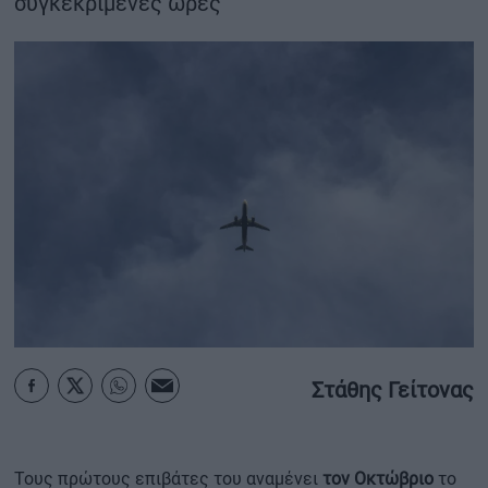
συγκεκριμένες ώρες
ΟΙΚΟΝΟΜΙΑ - ΕΠΙΧΕΙΡΗΣΕΙΣ
MY PROPERTY
ΚΑΡΑΜΠΟΛΕΣ
ΟΡΟΙ ΧΡΗΣΗΣ
ΕΠΙΚΟΙΝΩΝΙΑ
ΤΑΥΤΟΤΗΤΑ
Στάθης Γείτονας
Τους πρώτους επιβάτες του αναμένει
τον Οκτώβριο
το