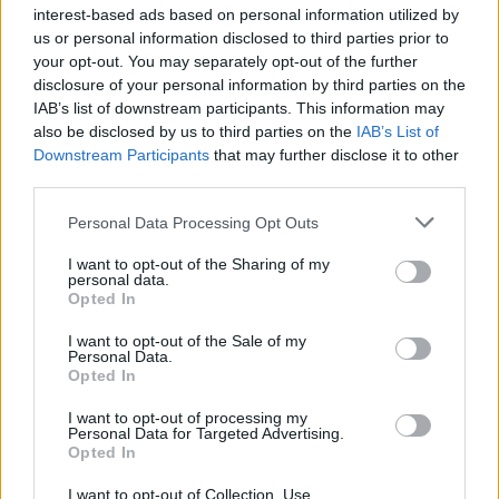
interest-based ads based on personal information utilized by
«Ασπίδα» κατά των ανατιμήσεων στα αεροπορικά
us or personal information disclosed to third parties prior to
καύσιμα και των θέσεων εργασίας υψώνει ο Καναδάς
your opt-out. You may separately opt-out of the further
disclosure of your personal information by third parties on the
IAB’s list of downstream participants. This information may
also be disclosed by us to third parties on the
IAB’s List of
«Ψαλίδι» 50% στις εκτιμήσεις κερδών της παγκόσμιας
Downstream Participants
that may further disclose it to other
αεροπορικής βιομηχανίας το 2026
third parties.
Personal Data Processing Opt Outs
Πορτογαλία: Δεν επηρεάζεται από τις ανατιμήσεις στα
καύσιμα η ιδιωτικοποίηση του TAP
I want to opt-out of the Sharing of my
personal data.
Opted In
TAGS
I want to opt-out of the Sale of my
#Reuters
#Αεροδρόμια
#Αυστραλία
Personal Data.
Opted In
#Πτήσεις
#Σίδνεϋ
I want to opt-out of processing my
Personal Data for Targeted Advertising.
Opted In
I want to opt-out of Collection, Use,