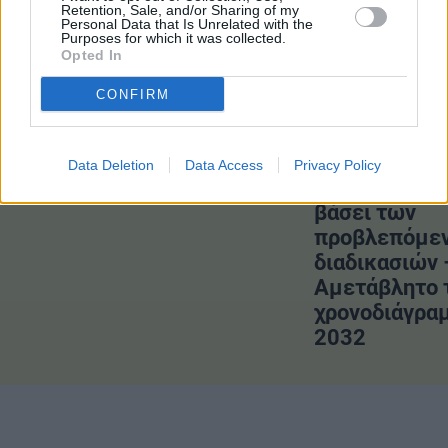
Retention, Sale, and/or Sharing of my
Personal Data that Is Unrelated with the
ΔΙΑΒΑΣΤΕ ΕΠΙΣΗΣ
Purposes for which it was collected.
Opted In
CONFIRM
ΗΠΑ: «Αναμένεται
Ν. Ταχιάος γι
σύντομα συμφωνία» για τα
Πλήρης κάλυ
Data Deletion
Data Access
Privacy Policy
Στενά του Ορμούζ
ζημιών στην
βάσει των
προβλεπόμε
διαδικασιών 
Αμετάβλητο 
χρονοδιάγραμ
2032