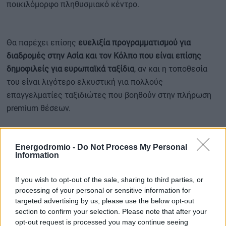
ποικιλόμορφο πληθυσμιακό κέντρο.
Θα παρέχει επίσης
ευελιξία προγραμματισμού για
διαδρομές στην Ασία και τον Κόλπο που είναι επίσης
δημοφιλείς για ευρωπαϊκά ταξίδια
, αν και η τοποθεσία
του είναι λιγότερο ελκυστική για πολλούς
επαγγελματίες ταξιδιώτες που βοηθούν στην πλήρωση
premium θέσεων.
«
Αυτή είναι μια μεγάλη στιγμή για το Σίδνεϋ, με τις
επιβατικές πτήσεις στο αεροδρόμιο του Δυτικού Σίδνεϋ
Energodromio -
Do Not Process My Personal
Information
να ξεκινούν σε μόλις 137 ημέρες
», δήλωσε η υπουργός
Μεταφορών της Αυστραλίας,
Catherine King
.
If you wish to opt-out of the sale, sharing to third parties, or
processing of your personal or sensitive information for
targeted advertising by us, please use the below opt-out
Περισσότερες ειδήσεις
section to confirm your selection. Please note that after your
opt-out request is processed you may continue seeing