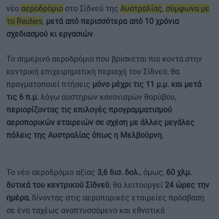
νέο
αεροδρόμιο
στο Σίδνεϋ της
Αυστραλίας
,
σύμφωνα με
το Reuters
,
μετά από περισσότερα από 10 χρόνια
σχεδιασμού κι εργασιών
.
Το σημερινό αεροδρόμιο που βρίσκεται πιο κοντά στην
κεντρική επιχειρηματική περιοχή του Σίδνεϋ, θα
πραγματοποιεί πτήσεις
μόνο μέχρι τις 11 μ.μ. και μετά
τις 6 π.μ.
λόγω αυστηρών κανονισμών θορύβου,
περιορίζοντας τις επιλογές προγραμματισμού
αεροπορικών εταιρειών σε σχέση με άλλες μεγάλες
πόλεις της Αυστραλίας όπως η Μελβούρνη
.
Το νέο αεροδρόμιο αξίας
3,6 δισ. δολ.
, όμως,
60 χλμ.
δυτικά του κεντρικού Σίδνεϋ
, θα λειτουργεί
24 ώρες την
ημέρα
, δίνοντας στις αεροπορικές εταιρείες πρόσβαση
σε ένα ταχέως αναπτυσσόμενο και εθνοτικά