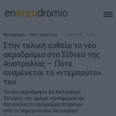
ΥΠΟΔΟΜΕΣ
Μεταφορές - Ηλεκτροκίνηση
11.06.2026
13:52
Στην τελική ευθεία το νέο
REAL ESTATE
αεροδρόμιο στο Σίδνεϋ της
Αυστραλίας – Πότε
ΠΕΡΙΒΑΛΛΟΝ
αναμένεται το «ντεμπούτο»
ΕΝΕΡΓΕΙΑ
του
Το νέο αεροδρόμιο θα λειτουργεί
ΜΕΤΑΦΟΡΕΣ - ΗΛΕΚΤΡΟΚΙΝΗΣΗ
24 ώρες την ημέρα, προσφέροντας
πιο ευέλικτο πρόγραμμα πτήσεων
ΨΗΦΙΑΚΟΣ ΚΟΣΜΟΣ
από το σημερινό που λειτουργεί