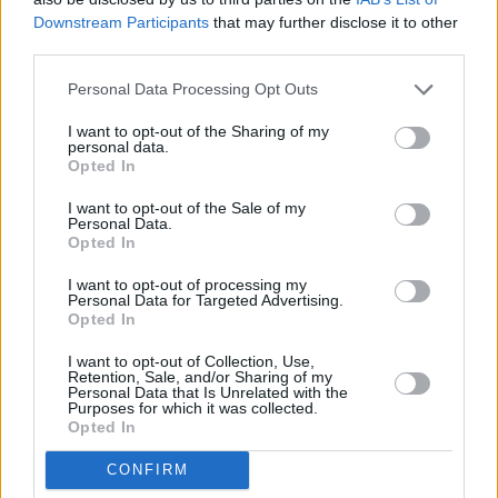
προγράμματος συμβάλλει τόσο στην κοινωνική ένταξη
Downstream Participants
that may further disclose it to other
των ατόμων με αναπηρία όσο και στην καλύτερη
third parties.
στελέχωση των ΟΤΑ, σημειώνοντας ότι από την έναρξη
της δράσης έχουν ήδη ενισχυθεί οι φορείς της τοπικής
Personal Data Processing Opt Outs
αυτοδιοίκησης με συνολικά 3.000 εργαζόμενους.
I want to opt-out of the Sharing of my
personal data.
Opted In
Πώς υποβάλλουν αίτηση οι φορείς
I want to opt-out of the Sale of my
Personal Data.
Οι δήμοι και οι περιφέρειες που ενδιαφέρονται να
Opted In
συμμετάσχουν μπορούν να υποβάλουν ηλεκτρονικά την
I want to opt-out of processing my
αίτησή τους μέσω της πλατφόρμας του gov.gr:
Personal Data for Targeted Advertising.
Opted In
Πλατφόρμα συμμετοχής στο πρόγραμμα
I want to opt-out of Collection, Use,
Retention, Sale, and/or Sharing of my
Personal Data that Is Unrelated with the
Περισσότερες ειδήσεις
Purposes for which it was collected.
Opted In
Doomjobbing: Ποια είναι η νέα «ψύχωση» στη διαδικασία
CONFIRM
εύρεσης εργασίας και γιατί μας κάνει κακό;