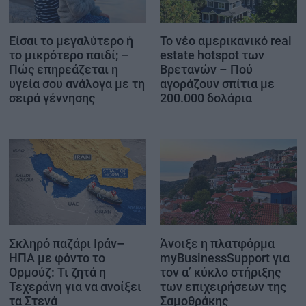
Είσαι το μεγαλύτερο ή
Το νέο αμερικανικό real
το μικρότερο παιδί; –
estate hotspot των
Πώς επηρεάζεται η
Βρετανών – Πού
υγεία σου ανάλογα με τη
αγοράζουν σπίτια με
σειρά γέννησης
200.000 δολάρια
Σκληρό παζάρι Ιράν–
Άνοιξε η πλατφόρμα
ΗΠΑ με φόντο το
myBusinessSupport για
Ορμούζ: Τι ζητά η
τον α’ κύκλο στήριξης
Τεχεράνη για να ανοίξει
των επιχειρήσεων της
τα Στενά
Σαμοθράκης