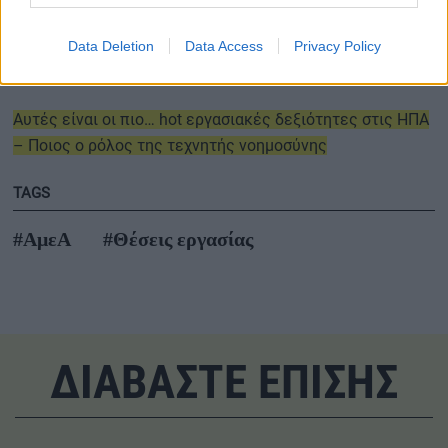
Έστειλε βιογραφικό με… το ταχυδρομείο το 2025 και
Data Deletion
Data Access
Privacy Policy
πήρε τη δουλειά!
Αυτές είναι οι πιο… hot εργασιακές δεξιότητες στις ΗΠΑ
– Ποιος ο ρόλος της τεχνητής νοημοσύνης
TAGS
#ΑμεΑ
#Θέσεις εργασίας
ΔΙΑΒΑΣΤΕ ΕΠΙΣΗΣ