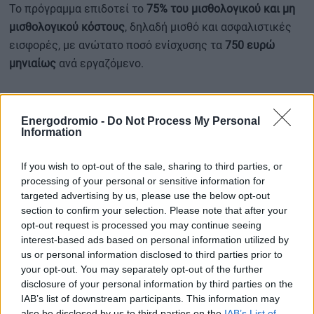
Το πρόγραμμα επιδοτεί το
75% του μισθολογικού και μη
μισθολογικού κόστους
, δηλαδή μισθό και ασφαλιστικές
εισφορές, με ανώτατο ποσό ενίσχυσης τα
750 ευρώ
μηνιαίως
ανά εργαζόμενο.
Στόχος είναι αφενός να ενισχυθεί η απασχόληση των
ατόμων με αναπηρία και αφετέρου να καλυφθούν
Energodromio -
Do Not Process My Personal
Information
ανάγκες στελέχωσης σε δήμους και περιφέρειες σε
ολόκληρη τη χώρα.
If you wish to opt-out of the sale, sharing to third parties, or
processing of your personal or sensitive information for
Όπως ανέφερε η υπουργός Εργασίας και Κοινωνικής
targeted advertising by us, please use the below opt-out
Ασφάλισης, Νίκη Κεραμέως, η δημιουργία των επιπλέον
section to confirm your selection. Please note that after your
opt-out request is processed you may continue seeing
θέσεων εντάσσεται στη συνολική προσπάθεια για τη
interest-based ads based on personal information utilized by
μείωση της ανεργίας και την ενίσχυση της ισότιμης
us or personal information disclosed to third parties prior to
πρόσβασης στην εργασία.
your opt-out. You may separately opt-out of the further
disclosure of your personal information by third parties on the
Η υπουργός υπογράμμισε ότι η επέκταση του
IAB’s list of downstream participants. This information may
also be disclosed by us to third parties on the
IAB’s List of