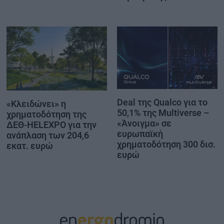
Deal της Qualco για το
«Κλειδώνει» η
50,1% της Multiverse –
χρηματοδότηση της
«Άνοιγμα» σε
ΔΕΘ-HELEXPO για την
ευρωπαϊκή
ανάπλαση των 204,6
χρηματοδότηση 300 δισ.
εκατ. ευρώ
ευρώ