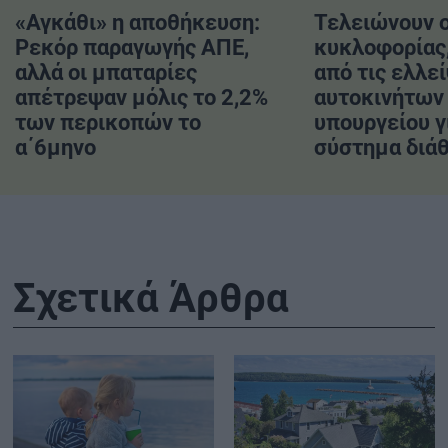
«Αγκάθι» η αποθήκευση:
Τελειώνουν ο
Ρεκόρ παραγωγής ΑΠΕ,
κυκλοφορίας
αλλά οι μπαταρίες
από τις ελλε
απέτρεψαν μόλις το 2,2%
αυτοκινήτων 
των περικοπών το
υπουργείου γ
α΄6μηνο
σύστημα διά
Σχετικά Άρθρα