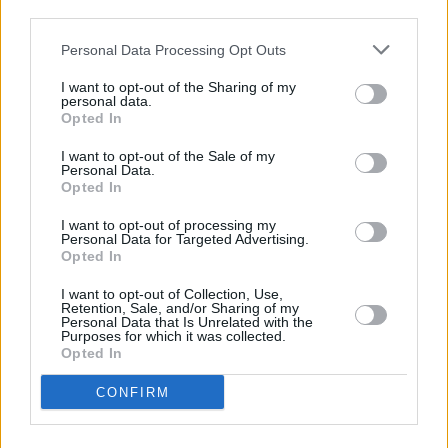
αποταμίευση
third parties.
Personal Data Processing Opt Outs
TAGS
I want to opt-out of the Sharing of my
#Βιομηχανία
#Βιομηχανική παραγωγή
personal data.
Opted In
#ΕΛΣΤΑΤ
I want to opt-out of the Sale of my
Personal Data.
Opted In
I want to opt-out of processing my
Personal Data for Targeted Advertising.
ΔΙΑΒΑΣΤΕ ΕΠΙΣΗΣ
Opted In
I want to opt-out of Collection, Use,
Retention, Sale, and/or Sharing of my
Personal Data that Is Unrelated with the
Purposes for which it was collected.
Opted In
Motor Oil – Οικογένεια
Πώς θα πληρ
Βαρδινογιάννη: «Ασπίδα»
δουλεύουν τ
CONFIRM
πυροπροστασίας με
Δεκαπενταύγ
δωρεά 6 οχημάτων και
– Οι προσαυξ