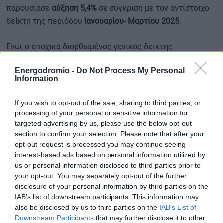
παρουσίασε
αύξηση 5,4%
σε σύγκριση με τον αντίστοιχο
δείκτη της περιόδου
Ιανουαρίου- Μαρτίου 2025
.
Ενώ, ο εποχικά διορθωμένος γενικός δείκτης
παρουσίασε
αύξηση 1,1%
τον Μάρτιο 2026 σε σύγκριση
Energodromio -
Do Not Process My Personal
με τον αντίστοιχο δείκτη του
Φεβρουαρίου 2026
.
Information
If you wish to opt-out of the sale, sharing to third parties, or
Περισσότερες ειδήσεις
processing of your personal or sensitive information for
targeted advertising by us, please use the below opt-out
section to confirm your selection. Please note that after your
«Έκρηξη» πληθωρισμού (5,4%) τον φετινό Απρίλιο
opt-out request is processed you may continue seeing
interest-based ads based on personal information utilized by
Αύξηση 14,3% στο έλλειμμα του εμπορικού ισοζυγίου τον
us or personal information disclosed to third parties prior to
φετινό Φεβρουάριο
your opt-out. You may separately opt-out of the further
disclosure of your personal information by third parties on the
IAB’s list of downstream participants. This information may
ΕΛΣΤΑΤ: Στα 42,56 δισ. ευρώ το εισόδημα των
also be disclosed by us to third parties on the
IAB’s List of
νοικοκυριών το δ’ τρίμηνο του 2025 – Τι «ροκανίζει» την
Downstream Participants
that may further disclose it to other