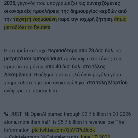
2025
, γεγονός που υπογραμμίζει
τις συνεχιζόμενες
οικονομικές προκλήσεις της δημιουργίας κερδών από
την
τεχνητή νοημοσύνη
παρά την ισχυρή ζήτηση
,
όπως
μεταδίδει το Reuters
.
Η εταιρεία κατείχε
περισσότερα από 73 δισ. δολ.
σε
μετρητά και εμπορεύσιμα
χρεόγραφα στο τέλος του
πρώτου τριμήνου,
από 40 δισ. δολ. στο τέλος
Δεκεμβρίου
. Η αύξηση αντανακλά έναν μεγάλο γύρο
χρηματοδότησης που ανακοινώθηκε
στα τέλη Μαρτίου
,
ανέφερε το Information.
🚨 JUST IN: OpenAI burned through $3.7 billion in Q1 2026
alone, more than half its $5.7 billion in revenue, per The
Information.
pic.twitter.com/QpV7PuUqdx
— Cointelegraph (@Cointelegraph)
June 17, 2026