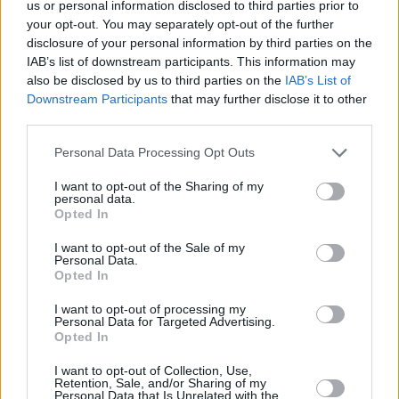
us or personal information disclosed to third parties prior to
your opt-out. You may separately opt-out of the further
«Σπάει τα κοντέρ» το ChatGPT – Πάνω από 1 δισ. ενεργοί
disclosure of your personal information by third parties on the
χρήστες μηνιαίως σε χρόνο ρεκόρ
IAB’s list of downstream participants. This information may
also be disclosed by us to third parties on the
IAB’s List of
S. Altman (OpenAI): Οι θέσεις εργασίες δεν διατρέχουν
Downstream Participants
that may further disclose it to other
third parties.
κίνδυνο από την ανάπτυξη της τεχνητής νοημοσύνης
Personal Data Processing Opt Outs
Κομισιόν: Σε επαφές με OpenAI και Anthropic για
I want to opt-out of the Sharing of my
πρόσβαση σε μοντέλα ΑΙ
personal data.
Opted In
TAGS
I want to opt-out of the Sale of my
Personal Data.
#Anthropic
#OpenAI
#Reuters
Opted In
#Δαπάνες
#Έσοδα
I want to opt-out of processing my
Personal Data for Targeted Advertising.
#Τεχνητή Νοημοσύνη
Opted In
I want to opt-out of Collection, Use,
Retention, Sale, and/or Sharing of my
Personal Data that Is Unrelated with the