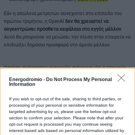
Εάν η απώλεια μετρητών συνεχιστεί στο επίπεδο του
πρώτου τριμήνου, η OpenAI
δεν θα χρειαστεί να
συγκεντρώσει πρόσθετα κεφάλαια στο εγγύς μέλλον
.
Αυτό θα μπορούσε να μειώσει την πίεση στην εταιρεία να
επιδιώξει δημόσια προσφορά στο άμεσο μέλλον.
Ωστόσο, πρόσφατες αναφορές ανέφεραν ότι η εταιρεία
του Sam Altman
σχεδίαζε να μειώσει τις τιμές της
Energodromio -
Do Not Process My Personal
τεχνητής νοημοσύνης για να ανταγωνιστεί καλύτερα τον
Information
αντίπαλο Anthropic
. Μια τέτοια κίνηση θα μπορούσε
να
βλάψει περαιτέρω τα οικονομικά της εταιρείας
, ειδικά
If you wish to opt-out of the sale, sharing to third parties, or
processing of your personal or sensitive information for
δεδομένου ότι δεν έχει ακόμη καταγράψει κέρδη.
targeted advertising by us, please use the below opt-out
section to confirm your selection. Please note that after your
Περισσότερες ειδήσεις
opt-out request is processed you may continue seeing
interest-based ads based on personal information utilized by