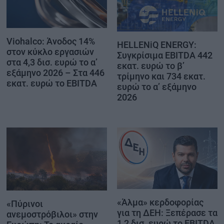
Viohalco: Άνοδος 14%
HELLENiQ ENERGY:
στον κύκλο εργασιών
Συγκρίσιμα EBITDA 442
στα 4,3 δισ. ευρώ το α’
εκατ. ευρώ το β’
εξάμηνο 2026 – Στα 446
τρίμηνο και 734 εκατ.
εκατ. ευρώ το EBITDA
ευρώ το α’ εξάμηνο
2026
«Άλμα» κερδοφορίας
«Πύρινοι
για τη ΔΕΗ: Ξεπέρασε τα
ανεμοστρόβιλοι» στην
1,2 δισ. ευρώ το EBITDA