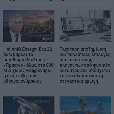
HelleniQ Energy: Στα 22
Ταχύτερη αποζημίωση
δολ/βαρέλι το
και πολλαπλές επιλογές
περιθώριο διύλισης –
αποκατάστασης
«Πράσινο» άλμα στα 800
πληγέντων από φυσικές
MW χωρίς να φρενάρει
καταστροφές υπόσχεται
η ανάπτυξη των
το νέο πλαίσιο για τη
υδρογονανθράκων
στεγαστική αρωγή