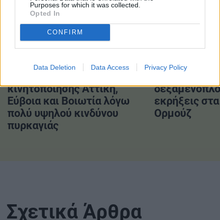
Purposes for which it was collected.
Opted In
ΔΙΑΒΑΣΤΕ ΕΠΙΣΗΣ
CONFIRM
Data Deletion
Data Access
Privacy Policy
Σε κατάσταση
Πετρελαιοφό
κινητοποίησης Αττική,
δεξαμενόπλο
Εύβοια και Βοιωτία λόγω
εκρήξεις στα
πολύ υψηλού κινδύνου
Ορμούζ
πυρκαγιάς
Σχετικά Άρθρα