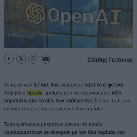
ΟΙΚΟΝΟΜΙΑ - ΕΠΙΧΕΙΡΗΣΕΙΣ
MY PROPERTY
ΚΑΡΑΜΠΟΛΕΣ
Στάθης Γείτονας
ΟΡΟΙ ΧΡΗΣΗΣ
ΕΠΙΚΟΙΝΩΝΙΑ
Το ποσό των
3,7 δισ. δολ.
δαπάνησε
κατά το α’ φετινό
ΤΑΥΤΟΤΗΤΑ
τρίμηνο
η
OpenAI
, αριθμός που αντιπροσωπεύει
κάτι
παραπάνω από το 50% των εσόδων της
(5,7 δισ. δολ. στο
σύνολό τους) εταιρείας για την ίδια περίοδο.
Τόσο η απώλεια μετρητών όσο και τα έσοδα
τριπλασιάστηκαν σε σύγκριση με την ίδια περίοδο του