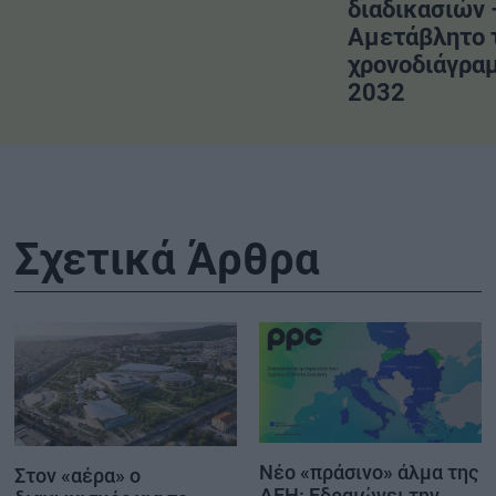
διαδικασιών 
Αμετάβλητο 
χρονοδιάγραμ
2032
Σχετικά Άρθρα
Νέο «πράσινο» άλμα της
Στον «αέρα» ο
ΔΕΗ: Εδραιώνει την