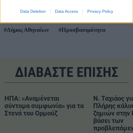
TAGS
Data Deletion
Data Access
Privacy Policy
#Safe Athens
#Ασφάλεια
#Δήμος Αθηναίων
#Προσβασιμότητα
ΔΙΑΒΑΣΤΕ ΕΠΙΣΗΣ
ΗΠΑ: «Αναμένεται
Ν. Ταχιάος γι
σύντομα συμφωνία» για τα
Πλήρης κάλυ
Στενά του Ορμούζ
ζημιών στην
βάσει των
προβλεπόμε