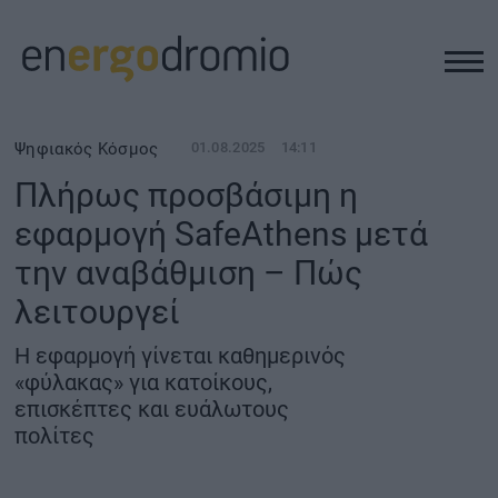
ΥΠΟΔΟΜΕΣ
Ψηφιακός Κόσμος
01.08.2025
14:11
Πλήρως προσβάσιμη η
REAL ESTATE
εφαρμογή SafeAthens μετά
την αναβάθμιση – Πώς
ΠΕΡΙΒΑΛΛΟΝ
λειτουργεί
ΕΝΕΡΓΕΙΑ
Η εφαρμογή γίνεται καθημερινός
«φύλακας» για κατοίκους,
ΜΕΤΑΦΟΡΕΣ - ΗΛΕΚΤΡΟΚΙΝΗΣΗ
επισκέπτες και ευάλωτους
πολίτες
ΨΗΦΙΑΚΟΣ ΚΟΣΜΟΣ