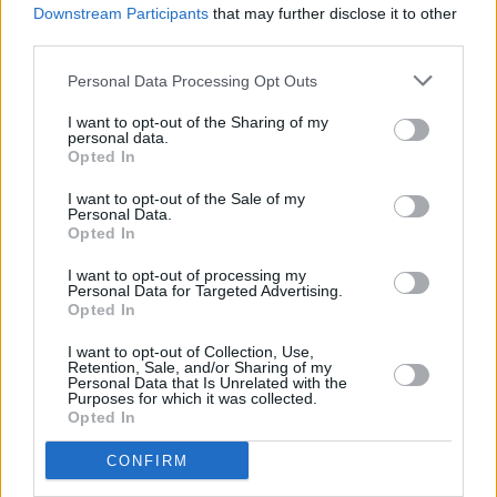
Ο
Λάζαρος Καραούλης
, Διευθύνων Σύμβουλος της
ΔΑΕΜ
Downstream Participants
that may further disclose it to other
ΑΕ
, υπογράμμισε πως η τεχνολογία μπορεί να λειτουργεί
third parties.
ως
καθημερινός σύμμαχος του πολίτη
. «Με σεβασμό
Personal Data Processing Opt Outs
στην προσβασιμότητα και την ασφάλεια, δημιουργήσαμε
ένα ψηφιακό εργαλείο αιχμής που ενισχύει τη φροντίδα
I want to opt-out of the Sharing of my
personal data.
και τη δράση. Η Αθήνα ενισχύει τη θέση της στον χάρτη
Opted In
των πιο ασφαλών και προοδευτικών πόλεων της
I want to opt-out of the Sale of my
Ευρώπης».
Personal Data.
Opted In
Από την πλευρά του, ο Αντιδήμαρχος Παιδείας, Ψηφιακής
I want to opt-out of processing my
Personal Data for Targeted Advertising.
Διακυβέρνησης, Περιουσίας και Δόμησης, Παναγιώτης,
Opted In
Πάρης Χαρλαύτης
, ανέφερε ότι «το SafeAthens είναι
ένας κρίκος μιας νέας σχέσης εμπιστοσύνης μεταξύ
I want to opt-out of Collection, Use,
Retention, Sale, and/or Sharing of my
δήμου και πολιτών. Μέσω της τεχνολογίας, η ασφάλεια
Personal Data that Is Unrelated with the
Purposes for which it was collected.
γίνεται δικαίωμα για όλους, και όχι προνόμιο λίγων.
Opted In
Χτίζουμε μια Αθήνα πιο ανοιχτή, πιο προσβάσιμη, πιο
CONFIRM
ανθρώπινη».