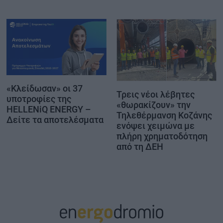
«Κλείδωσαν» οι 37
Τρεις νέοι λέβητες
υποτροφίες της
«θωρακίζουν» την
HELLENiQ ENERGY –
Τηλεθέρμανση Κοζάνης
Δείτε τα αποτελέσματα
ενόψει χειμώνα με
πλήρη χρηματοδότηση
από τη ΔΕΗ