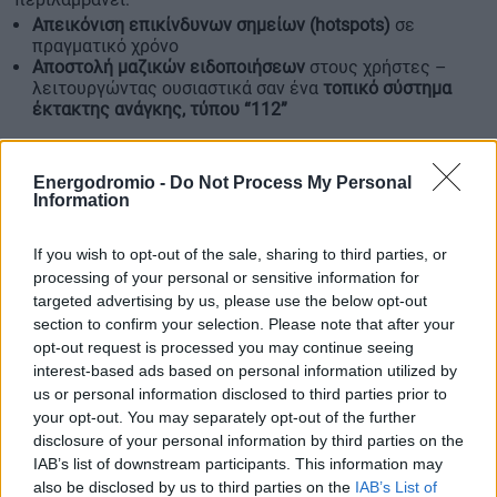
Απεικόνιση επικίνδυνων σημείων (hotspots)
σε
πραγματικό χρόνο
Αποστολή μαζικών ειδοποιήσεων
στους χρήστες –
λειτουργώντας ουσιαστικά σαν ένα
τοπικό σύστημα
έκτακτης ανάγκης, τύπου “112”
Ο Δήμαρχος Αθηναίων,
Χάρης Δούκας
, σημείωσε ότι η
Energodromio -
Do Not Process My Personal
εφαρμογή εντάσσεται στο πλαίσιο της νέας στρατηγικής
Information
για μια
πόλη φροντίδας και κοινωνικής συνοχής
. Όπως
ανέφερε, «το SafeAthens δεν είναι απλώς ένα εργαλείο
If you wish to opt-out of the sale, sharing to third parties, or
ειδοποίησης, αλλά ένα ολοκληρωμένο ψηφιακό σύστημα
processing of your personal or sensitive information for
targeted advertising by us, please use the below opt-out
ασφάλειας και πρόνοιας, με διεθνή προσανατολισμό.
section to confirm your selection. Please note that after your
Στόχος μας είναι να αξιοποιήσουμε τις δυνατότητες της
opt-out request is processed you may continue seeing
τεχνολογίας ώστε να βελτιώσουμε την καθημερινότητα
interest-based ads based on personal information utilized by
για όλους – κατοίκους, επισκέπτες και ευάλωτες
us or personal information disclosed to third parties prior to
your opt-out. You may separately opt-out of the further
ομάδες».
disclosure of your personal information by third parties on the
IAB’s list of downstream participants. This information may
also be disclosed by us to third parties on the
IAB’s List of