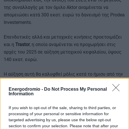
της συναλλαγής με τον όμιλο Aktor αναμένεται να
απομειώσει κατά 300 εκατ. ευρώ το δανεισμό της Prodea
Investements.
Επενδυτικές αλλά και μετοχικές κινήσεις προετοιμάζει
και η
Trastor
, η οποία αναμένεται να προχωρήσει στις
αρχές του 2025 σε αύξηση μετοχικού κεφαλαίου, ύψους
140 εκατ. ευρώ.
Η αύξηση αυτή θα καλυφθεί μόλις κατά το ήμισυ από την
Τράπεζα Πειραιώς, προκειμένου να αυξήσει τη διασπορά
της, συμμορφούμενη με το νέο κανονισμό του ΧΑ. Πέραν
Energodromio -
Do Not Process My Personal
Information
αυτού η εταιρεία συνεχίζει το επενδυτικό της πλάνο με
έμφαση πλέον και στην αγορά της Κύπρου, όπου εστιάζει
If you wish to opt-out of the sale, sharing to third parties, or
σε ξενοδοχειακές και γραφειακές αναπτύξεις.
processing of your personal or sensitive information for
targeted advertising by us, please use the below opt-out
section to confirm your selection. Please note that after your
Υπενθυμίζεται ότι προγραμματίζει επενδύσεις της τάξης