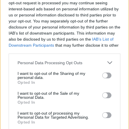
opt-out request is processed you may continue seeing
των 100 εκατ. ευρώ για τη διετία 2024 – 2025 και κατά
interest-based ads based on personal information utilized by
πληροφορίες αναμένεται να προβεί σε νέα επένδυση
us or personal information disclosed to third parties prior to
στην Ελλάδα πριν το τέλος του 2024.
your opt-out. You may separately opt-out of the further
disclosure of your personal information by third parties on the
IAB’s list of downstream participants. This information may
Η
Noval Property
που σχετίζεται με τον όμιλο Viohalco,
also be disclosed by us to third parties on the
IAB’s List of
έχει σε εξέλιξη πέντε projects, εκ των οποίων δύο
Downstream Participants
that may further disclose it to other
ολοκληρώνονται φέτος και θα ξεκινήσουν να παράγουν
third parties.
έσοδα από το 2025.
Personal Data Processing Opt Outs
Μείωση συμμετοχής του βασικού μετόχου στη Trade
I want to opt-out of the Sharing of my
personal data.
Estates
Opted In
I want to opt-out of the Sale of my
Μετοχικές αλλαγές αναμένονται και στην Trade Estates,
Personal Data.
καθώς ο βασικός μέτοχος όμιλος Φουρλή προετοιμάζει
Opted In
τη μερική αποεπένδυση (13% – 14%) από την ΑΕΕΑΠ,
I want to opt-out of processing my
ώστε πλέον να μην ενοποιεί τα μεγέθη της και να
Personal Data for Targeted Advertising.
Opted In
εμφανίσει μια ξεκάθαρη δομή.