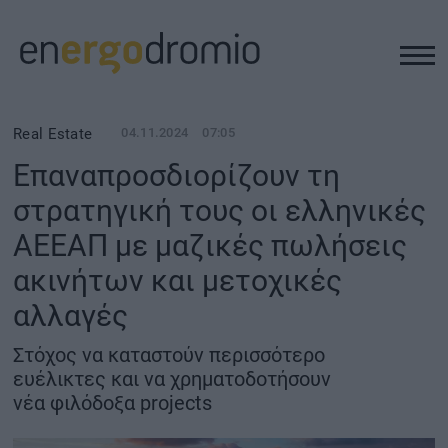
ΥΠΟΔΟΜΕΣ
Real Estate
04.11.2024
07:05
Επαναπροσδιορίζουν τη
REAL ESTATE
στρατηγική τους οι ελληνικές
ΑΕΕΑΠ με μαζικές πωλήσεις
ΠΕΡΙΒΑΛΛΟΝ
ακινήτων και μετοχικές
ΕΝΕΡΓΕΙΑ
αλλαγές
Στόχος να καταστούν περισσότερο
ΜΕΤΑΦΟΡΕΣ - ΗΛΕΚΤΡΟΚΙΝΗΣΗ
ευέλικτες και να χρηματοδοτήσουν
νέα φιλόδοξα projects
ΨΗΦΙΑΚΟΣ ΚΟΣΜΟΣ