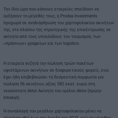
Την ίδια ώρα που κάποιες εταιρείες σπεύδουν να
αυξήσουν το μέγεθός τους, η Prodea Investments
προχωρά σε αναδιάρθρωση του χαρτοφυλακίου ακινήτων
της, στο πλαίσιο της στρατηγικής της επικέντρωσης σε
ακίνητα από τους υποκλάδους του τουρισμού, των
«πράσινων» γραφείων και των logistics.
Η εταιρεία συζητά την πώληση τριών πακέτων
υφιστάμενων ακινήτων σε διαφορετικούς φορείς, ενώ
έχει ήδη επιβεβαιώσει τη δεσμευτική συμφωνία για
πώληση 56 ακινήτων, αξίας 582 εκατ. ευρώ στη
νεοσύστατη Aktor Ακίνητα του ομίλου Aktor (πρώην
Intrakat).
Η συναλλαγή του μεγάλου χαρτοφυλακίου μένει να
ολοκληρωθεί έως την άνοιξη του 2025, ενώ το μέγεθος