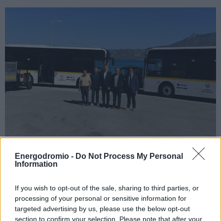
Energodromio -
Do Not Process My Personal
Motor Oil και Βαρδινογιάννειο Ίδρυμα
Information
δωρίζουν ηλεκτρικά οχήματα στον
Δήμο Κορινθίων
If you wish to opt-out of the sale, sharing to third parties, or
processing of your personal or sensitive information for
Δύο λεωφορεία και τρία οχήματα ενισχύουν καθαριότητα
targeted advertising by us, please use the below opt-out
και μετακινήσεις
section to confirm your selection. Please note that after your