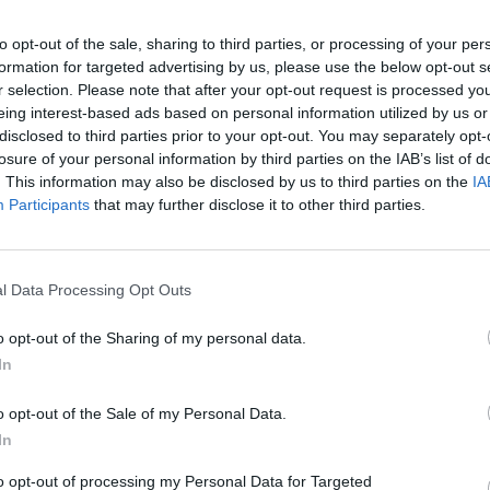
Βαμβακουργία
to opt-out of the sale, sharing to third parties, or processing of your per
Υψηλές
formation for targeted advertising by us, please use the below opt-out s
r selection. Please note that after your opt-out request is processed y
επιδόσεις γι
eing interest-based ads based on personal information utilized by us or
disclosed to third parties prior to your opt-out. You may separately opt-
τη LAMDA
losure of your personal information by third parties on the IAB’s list of
. This information may also be disclosed by us to third parties on the
IA
Malls: 26
Participants
that may further disclose it to other third parties.
εκατομμύρια
επισκέπτες 
ΣΗ
l Data Processing Opt Outs
εμπορικά τη
o opt-out of the Sharing of my personal data.
κέντρα, 910
In
εκατ. ευρώ 
o opt-out of the Sale of my Personal Data.
In
τζίρος των
to opt-out of processing my Personal Data for Targeted