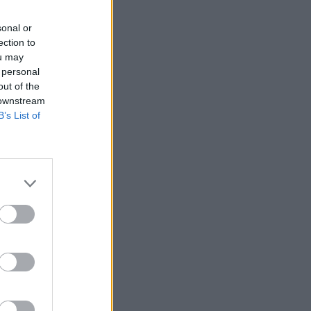
ς Βόλου
sonal or
ection to
ou may
α
 personal
out of the
 downstream
B’s List of
στα
ς
ο