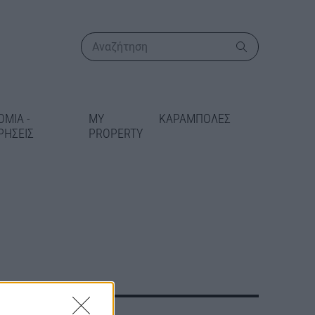
ΟΜΙΑ -
MY
ΚΑΡΑΜΠΟΛΕΣ
ΡΗΣΕΙΣ
PROPERTY
ΠΕΡΙΣΣΟΤΕΡΑ
ι η
κή αδειοδότηση
ιστημιούπολη
ης