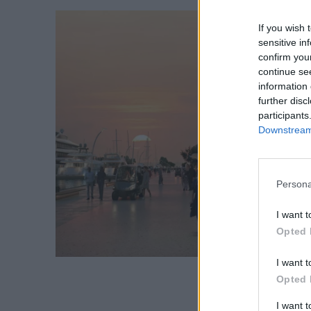
ευρώ – Ο σχεδιασμός έως το
2030
If you wish 
sensitive in
REAL ESTATE
confirm you
continue se
information 
ΠΕΡΙΒΑΛΛΟΝ
further disc
participants
Downstream 
ΕΝΕΡΓΕΙΑ
ΜΕΤΑΦΟΡΕΣ - ΗΛΕΚΤΡΟΚΙΝΗ
Persona
ΨΗΦΙΑΚΟΣ ΚΟΣΜΟΣ
I want t
Opted 
ΟΙΚΟΝΟΜΙΑ - ΕΠΙΧΕΙΡΗΣΕΙΣ
I want t
Opted 
MY PROPERTY
I want 