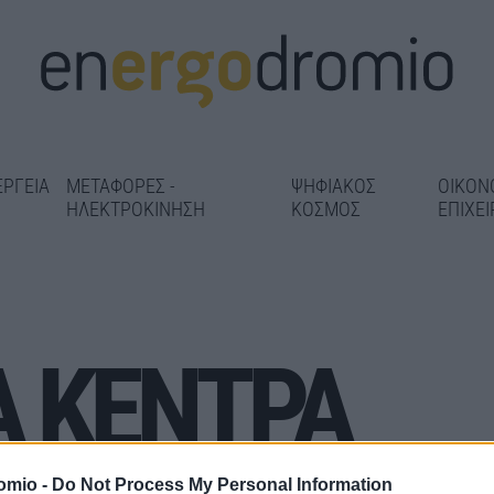
ΕΡΓΕΙΑ
ΜΕΤΑΦΟΡΕΣ -
ΨΗΦΙΑΚΟΣ
ΟΙΚΟΝ
ΗΛΕΚΤΡΟΚΙΝΗΣΗ
ΚΟΣΜΟΣ
ΕΠΙΧΕΙ
 ΚΕΝΤΡΑ
 το Φράγμα
Νέα άσφαλτος σε δρόμους
Ολοκληρώνετα
«αέρα» ο
του Πειραιά – Πού «τρέχουν»
περιβαλλοντι
59,25 εκατ.
οι παρεμβάσεις των 2 εκατ.
για την Πανεπ
omio -
Do Not Process My Personal Information
ευρώ
στο ακίνητο τ