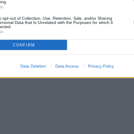
καταστημάτ
ing.
In
τους
o opt-out of Collection, Use, Retention, Sale, and/or Sharing
ersonal Data that Is Unrelated with the Purposes for which it
lected.
Η συνολική αξία του
In
χαρτοφυλακίου της
θυγατρικής της LAMD
CONFIRM
ΟΡΟΙ ΧΡΗΣΗΣ
Development αγγίζει το
δισ. ευρώ,
συμπεριλαμβανομένων
Data Deletion
Data Access
Privacy Policy
δύο υπό ανάπτυξη mall
Ελληνικό