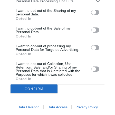
Personal Data Processing Opt Outs
I want to opt-out of the Sharing of my
personal data.
Opted In
I want to opt-out of the Sale of my
Personal Data.
Opted In
I want to opt-out of processing my
Personal Data for Targeted Advertising.
Opted In
I want to opt-out of Collection, Use,
Retention, Sale, and/or Sharing of my
Personal Data that Is Unrelated with the
Purposes for which it was collected.
Opted In
Deal των Accor, Invel Real Estate και
CONFIRM
PRODEA για το πρώτο Emblems
Collection στην Ιταλία
Data Deletion
Data Access
Privacy Policy
Το Bellevue Cortina d’Ampezzo ανοίγει τις πόρτες του το