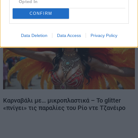
Opted In
CONFIRM
Data Deletion
Data Access
Privacy Policy
Καρναβάλι με… μικροπλαστικά – Το glitter
«πνίγει» τις παραλίες του Ρίο ντε Τζανέιρο