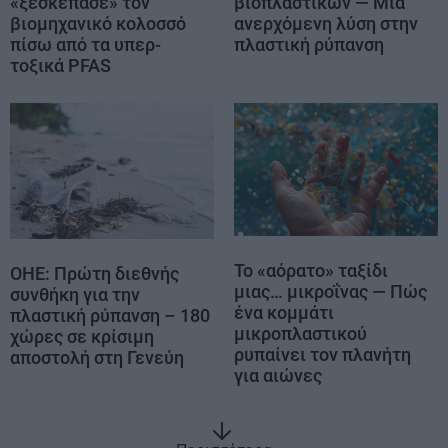
«ξεσκέπασε» τον
βιοπλαστικών — Μια
βιομηχανικό κολοσσό
ανερχόμενη λύση στην
πίσω από τα υπερ-
πλαστική ρύπανση
τοξικά PFAS
Το «αόρατο» ταξίδι
ΟΗΕ: Πρώτη διεθνής
μιας… μικροΐνας — Πώς
συνθήκη για την
ένα κομμάτι
πλαστική ρύπανση – 180
μικροπλαστικού
χώρες σε κρίσιμη
ρυπαίνει τον πλανήτη
αποστολή στη Γενεύη
για αιώνες