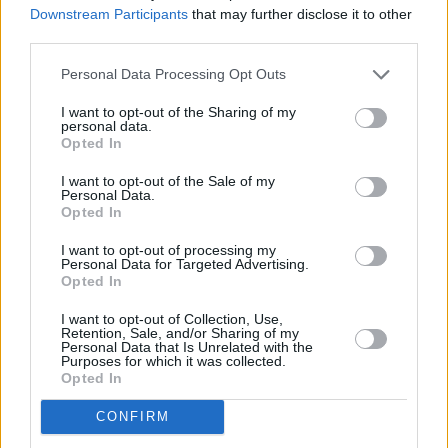
Downstream Participants
that may further disclose it to other
third parties.
THE DOLLI: Λάμπει με δύο MICHELIN
Keys στο Παρίσι και φωτίζει την
Personal Data Processing Opt Outs
Αθήνα
I want to opt-out of the Sharing of my
personal data.
Ελληνική ακτινοβολία στην πρώτη Παγκόσμια Τελετή
Opted In
Απονομής
I want to opt-out of the Sale of my
Personal Data.
Opted In
I want to opt-out of processing my
Personal Data for Targeted Advertising.
Opted In
I want to opt-out of Collection, Use,
Retention, Sale, and/or Sharing of my
Personal Data that Is Unrelated with the
Purposes for which it was collected.
Opted In
CONFIRM