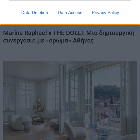
Data Deletion
Data Access
Privacy Policy
Marina Raphael x THE DOLLI: Μια δημιουργική
συνεργασία με «άρωμα» Αθήνας