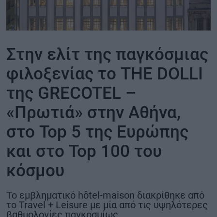
ΟΙΚΟΝΟΜΙΑ - ΕΠΙΧΕΙΡΗΣΕΙΣ
MY PROPERTY
Στην ελίτ της παγκόσμιας
φιλοξενίας το THE DOLLI
ΚΑΡΑΜΠΟΛΕΣ
της GRECOTEL –
«Πρωτιά» στην Αθήνα,
ΟΡΟΙ ΧΡΗΣΗΣ
στο Top 5 της Ευρώπης
ΕΠΙΚΟΙΝΩΝΙΑ
και στο Top 100 του
ΤΑΥΤΟΤΗΤΑ
κόσμου
Το εμβληματικό hôtel-maison διακρίθηκε από
το Travel + Leisure με μία από τις υψηλότερες
βαθμολογίες παγκοσμίως