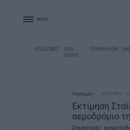
MENU
ΥΠΟΔΟΜΕΣ
ΥΠΟΔΟΜΕΣ
REAL
ΠΕΡΙΒΑΛΛΟΝ
ΕΝ
ESTATE
Υποδομές
08.07.2024
18
Εκτίμηση Σταϊ
Επανεκκίνηση για
αεροδρόμιο τη
Νεστορίου: Στον 
Άγραφα: Νέα έργα στο οδικό
διαγωνισμός των 
δίκτυο και ΟΧΕ 22,46 εκατ.
Σημαντικές χρηματοδο
ευρώ