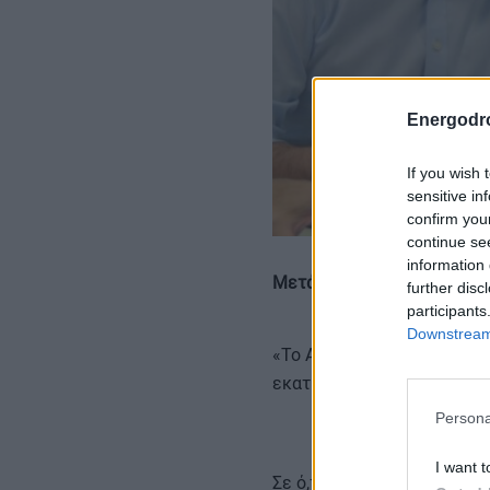
Energodr
If you wish 
sensitive in
confirm you
continue se
information 
Μετά τη σύσκεψη, ο κ. Στα
further disc
participants
Downstream 
«Το Αεροδρόμιο είχε 8,7 εκ
εκατ. επιβάτες το 2024.
Persona
I want t
Σε ό,τι αφορά την καθημερ