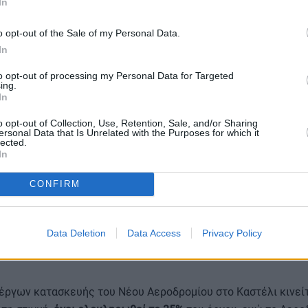
In
) – στον διάδρομο, μήκους 1,3 χλμ., σε 24 κεντρικές κλιματ
σκευών.
o opt-out of the Sale of my Personal Data.
In
to opt-out of processing my Personal Data for Targeted
οποία προσπαθούμε να αντιμετωπίσουμε κατά τον βέλτιστο τ
ing.
την καθαριότητα. Τις επόμενες ημέρες θα υπάρξει πρόσθετο 
In
Σύμβασης (όπως προβλέπεται) από τον Εργολάβο Καθαριότητ
o opt-out of Collection, Use, Retention, Sale, and/or Sharing
καθαρισμό από την Περιφέρεια και βρισκόμαστε σε συζητήσει
ersonal Data that Is Unrelated with the Purposes for which it
lected.
σης του ιδιωτικού τομέα.
In
CONFIRM
υ Αερολιμένα κάνουν το καλύτερο δυνατό προκειμένου να βε
α την εξυπηρέτηση του επιβατικού κοινού, λαμβάνοντας υπό
Data Deletion
Data Access
Privacy Policy
εροδρόμιο.
 έργων κατασκευής του Νέου Αεροδρομίου στο Καστέλι κινείτ