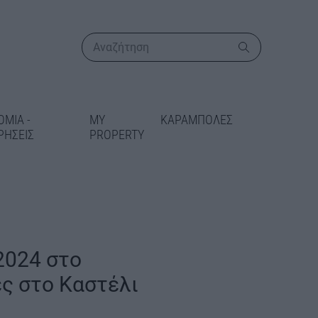
ΟΜΙΑ -
MY
ΚΑΡΑΜΠΟΛΕΣ
ΡΗΣΕΙΣ
PROPERTY
ΠΕΡΙΣΣΟΤΕΡΑ
2024 στο
ι η
ες στο Καστέλι
κή αδειοδότηση
ιστημιούπολη
ης