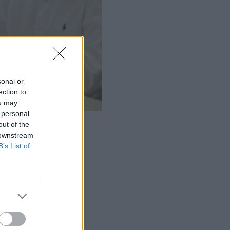
sonal or
ection to
ou may
 personal
out of the
 downstream
B’s List of
ις είναι για 9,2
ρηματοδότηση