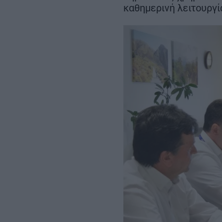
ευρώ – Ο σχεδιασμός έως το
καθημερινή λειτουργί
2030
REAL ESTATE
ΠΕΡΙΒΑΛΛΟΝ
ΕΝΕΡΓΕΙΑ
ΜΕΤΑΦΟΡΕΣ - ΗΛΕΚΤΡΟΚΙΝΗ
ΨΗΦΙΑΚΟΣ ΚΟΣΜΟΣ
ΟΙΚΟΝΟΜΙΑ - ΕΠΙΧΕΙΡΗΣΕΙΣ
MY PROPERTY