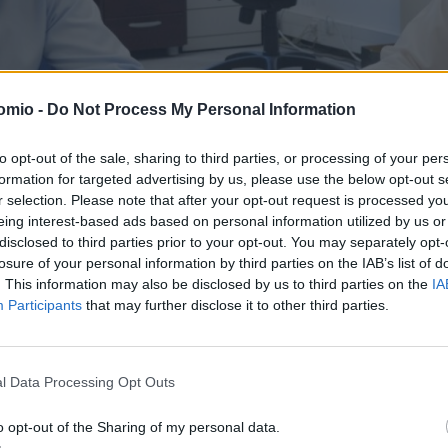
omio -
Do Not Process My Personal Information
to opt-out of the sale, sharing to third parties, or processing of your per
formation for targeted advertising by us, please use the below opt-out s
r selection. Please note that after your opt-out request is processed y
eing interest-based ads based on personal information utilized by us or
disclosed to third parties prior to your opt-out. You may separately opt-
ϊκούρας δήλωσε:
losure of your personal information by third parties on the IAB’s list of
. This information may also be disclosed by us to third parties on the
IA
Participants
that may further disclose it to other third parties.
ατ. επιβάτες το 2023, έχει αύξηση 11% εφέτος και οι εκτιμήσε
l Data Processing Opt Outs
o opt-out of the Sharing of my personal data.
ινή λειτουργία του Αεροδρομίου, έγιναν παρεμβάσεις – με χ