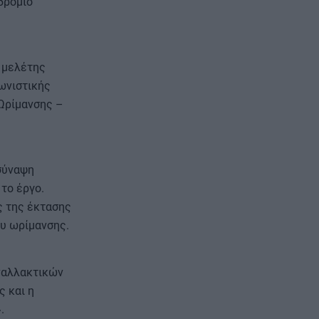
δρόμιο
 μελέτης
γωνιστικής
Ωρίμανσης –
σύναψη
το έργο.
ς της έκτασης
ου ωρίμανσης.
ναλλακτικών
ς και η
.