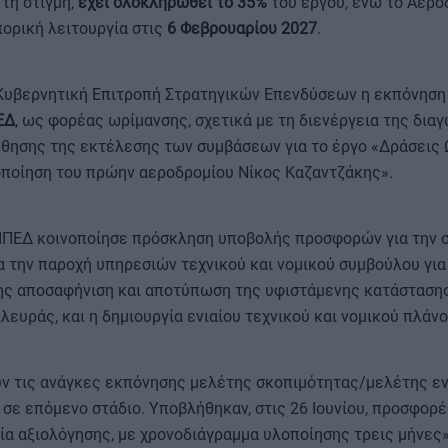
 τη στιγμή,
έχει ολοκληρωθεί το 35%
του έργου, ενώ το Αερο
πορική λειτουργία στις
6 Φεβρουαρίου 2027
.
 Κυβερνητική Επιτροπή Στρατηγικών Επενδύσεων η εκπόνηση
ΕΔ
, ως φορέας ωρίμανσης, σχετικά με τη διενέργεια της δια
ύθησης της εκτέλεσης των συμβάσεων για το έργο «Δράσεις 
ιοποίηση του πρώην αεροδρομίου Νίκος Καζαντζάκης».
 ΤΑΙΠΕΔ κοινοποίησε πρόσκληση υποβολής προσφορών για την 
 την παροχή υπηρεσιών τεχνικού και νομικού συμβούλου για 
ρης αποσαφήνιση και αποτύπωση της υφιστάμενης κατάσταση
πλευράς, και η δημιουργία ενιαίου τεχνικού και νομικού πλάν
ν τις ανάγκες εκπόνησης μελέτης σκοπιμότητας/μελέτης ε
σε επόμενο στάδιο. Υποβλήθηκαν, στις 26 Ιουνίου, προσφορέ
σία αξιολόγησης, με χρονοδιάγραμμα υλοποίησης τρεις μήνες»