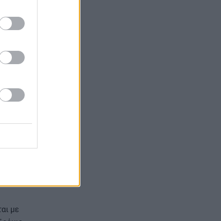
ιστικές μονάδες
ρόπο,
προσωπικό, με
ας, πρόσθετο
ς για επιπλέον
λτιωθούν οι
ψη τις
αι με