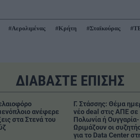
#Αερολιμένας
#Κρήτη
#Σταϊκούρας
#Τ
ΔΙΑΒΑΣΤΕ ΕΠΙΣΗΣ
ελαιοφόρο
Γ. Στάσσης: Θέμα ημ
μενόπλοιο ανέφερε
νέο deal στις ΑΠΕ σε
εις στα Στενά του
Πολωνία ή Ουγγαρία-
ύζ
Ωριμάζουν οι συζητή
για το Data Center στ