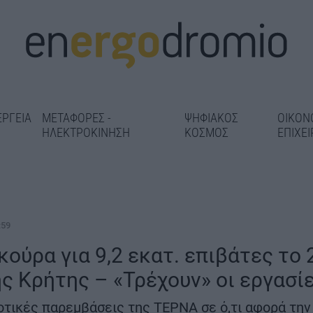
ΕΡΓΕΙΑ
ΜΕΤΑΦΟΡΕΣ -
ΨΗΦΙΑΚΟΣ
ΟΙΚΟΝ
ΗΛΕΚΤΡΟΚΙΝΗΣΗ
ΚΟΣΜΟΣ
ΕΠΙΧΕΙ
:59
κούρα για 9,2 εκατ. επιβάτες το 
 το Φράγμα
Νέα άσφαλτος σε δρόμους
Ολοκληρώνετα
ς Κρήτης – «Τρέχουν» οι εργασί
«αέρα» ο
του Πειραιά – Πού «τρέχουν»
περιβαλλοντι
59,25 εκατ.
οι παρεμβάσεις των 2 εκατ.
για την Πανεπ
τικές παρεμβάσεις της ΤΕΡΝΑ σε ό,τι αφορά την
ευρώ
στο ακίνητο τ