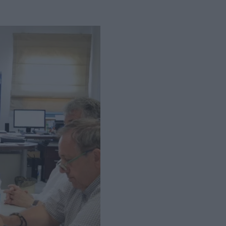
ς Βόλου