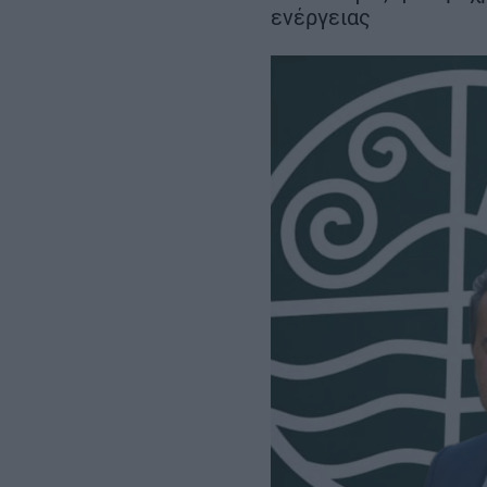
το πρώτο κουδού
Περιβόλι – Αβδέλλα
ενέργειας
REAL ESTATE
ΠΕΡΙΒΑΛΛΟΝ
ΕΝΕΡΓΕΙΑ
ΜΕΤΑΦΟΡΕΣ - ΗΛΕΚΤΡΟΚΙΝΗ
ΨΗΦΙΑΚΟΣ ΚΟΣΜΟΣ
ΟΙΚΟΝΟΜΙΑ - ΕΠΙΧΕΙΡΗΣΕΙΣ
MY PROPERTY