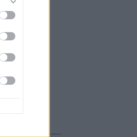
γικών και
ούς
ανάπτυξη
ν ενεργειακό
gy, ενώ έχει
ς.
 είναι τακτικός
mist
και το
CNN
.