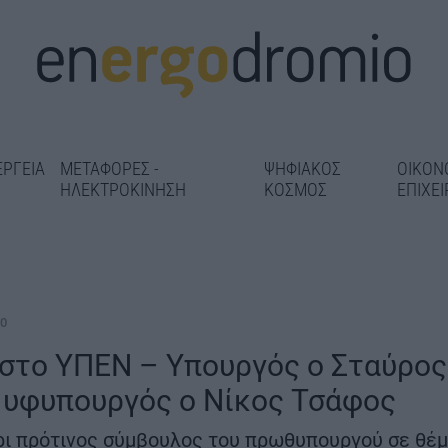
ΕΡΓΕΙΑ
ΜΕΤΑΦΟΡΕΣ -
ΨΗΦΙΑΚΟΣ
ΟΙΚΟΝ
ΗΛΕΚΤΡΟΚΙΝΗΣΗ
ΚΟΣΜΟΣ
ΕΠΙΧΕΙ
20
στο ΥΠΕΝ – Υπουργός ο Σταύρος
 υφυπουργός ο Νίκος Τσάφος
Αεροδρόμιο Πάρου: Στο
γκ» σε 14
Άγραφα: Νέα έ
Εθνικό Πρόγραμμα
 πριν από
δίκτυο και ΟΧΕ
χρι πρότινος σύμβουλος του πρωθυπουργού σε θέ
Ανάπτυξης με 45,4 εκατ.