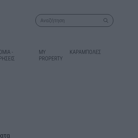
ΟΜΙΑ -
MY
ΚΑΡΑΜΠΟΛΕΣ
ΡΗΣΕΙΣ
PROPERTY
ΠΕΡΙΣΣΟΤΕΡΑ
ργα στο οδικό
 22,46 εκατ.
ματα