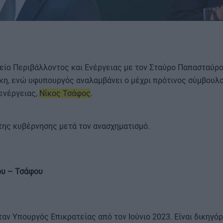
είο Περιβάλλοντος και Ενέργειας με τον Σταύρο Παπασταύρο
ΟΡΟΙ ΧΡΗΣΗΣ
η, ενώ υφυπουργός αναλαμβάνει ο μέχρι πρότινος σύμβουλο
ενέργειας,
Νίκος Τσάφος
.
της κυβέρνησης μετά τον ανασχηματισμό.
ου – Τσάφου
αν Υπουργός Επικρατείας από τον Ιούνιο 2023. Είναι δικηγό