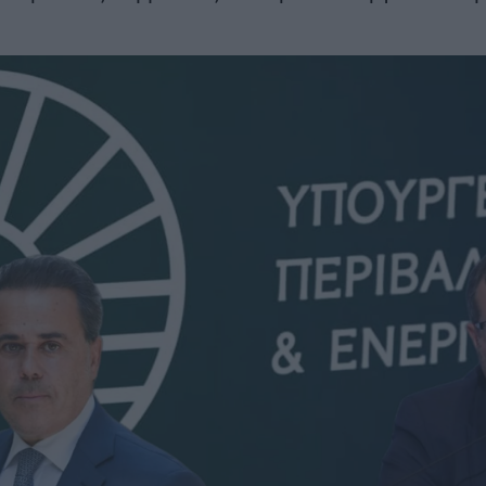
νι
ευρώ – Ο σχε
ευρώ – Όλες οι αλλαγές
2030
ΣΗ