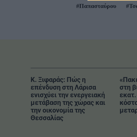
#Παπασταύρου
#Τσ
Κ. Ξιφαράς: Πώς η
«Πακέ
επένδυση στη Λάρισα
στη β
ενισχύει την ενεργειακή
εκατ.
μετάβαση της χώρας και
κόστο
την οικονομία της
μετα
Θεσσαλίας