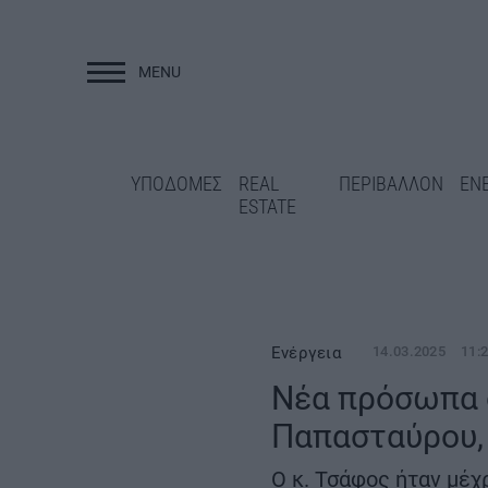
MENU
ΥΠΟΔΟΜΕΣ
ΥΠΟΔΟΜΕΣ
REAL
ΠΕΡΙΒΑΛΛΟΝ
ΕΝ
ESTATE
Ενέργεια
14.03.2025
11:
Νέα πρόσωπα 
Παπασταύρου,
Μαρούσι: «Λίφτιν
Γρεβενά: Ολοκληρώνεται η
σχολικές μονάδες
ασφαλτόστρωση της οδού
Ο κ. Τσάφος ήταν μέ