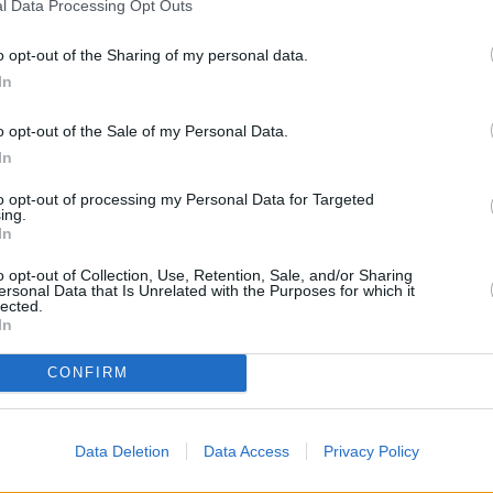
l Data Processing Opt Outs
αλιώτου και έχει δύο παιδιά, το Νικόλα και τη Φένια.
o opt-out of the Sharing of my personal data.
In
χρι πρότινος την έδρα James Schlesinger στο Κέντρο Στρατη
νγκτον (CSIS). Έχει συνεργαστεί με κυβερνήσεις, οικονομικ
o opt-out of the Sale of my Personal Data.
εις σε πάνω από 30 χώρες, εξειδικευόμενος σε στρατηγική 
In
α φυσικού αερίου και LNG, καθώς και ανάλυση αγορών.
to opt-out of processing my Personal Data for Targeted
ing.
In
φαλής αναλυτής της
Enalytica
, εταιρείας συμβουλευτικής στο
 Στο παρελθόν διετέλεσε επικεφαλής ερευνών στην PFC Ener
o opt-out of Collection, Use, Retention, Sale, and/or Sharing
ersonal Data that Is Unrelated with the Purposes for which it
μερικά από τα πιο περίπλοκα ενεργειακά projects παγκοσμίω
lected.
In
του δραστηριότητα, έχει διδάξει στο Johns Hopkins SAIS, ενώ
CONFIRM
θνή μέσα όπως οι
New York Times
,
Financial
Times
,
The
Econo
Data Deletion
Data Access
Privacy Policy