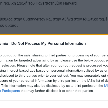
η Νομική Σχολή του Πανεπιστημίου Harvard.
ουλος στην Ουάσινγκτον και στην Αθήνα στον ιδιωτικό τομέ
ού δικαίου.
omio -
Do Not Process My Personal Information
ατευτής με τους δανειστές του ελληνικού κράτους κατά την
Γραφείου Ευρωπαϊκών Υποθέσεων και Διεθνών Σχέσεων του
to opt-out of the sale, sharing to third parties, or processing of your per
formation for targeted advertising by us, please use the below opt-out s
r selection. Please note that after your opt-out request is processed y
τητικής Οργάνωσης του Ευρωπαϊκού Λαϊκού Κόμματος (EDS),
eing interest-based ads based on personal information utilized by us or
disclosed to third parties prior to your opt-out. You may separately opt-
υρωπαϊκού Λαϊκού Κόμματος (YEPP) και μέλος του Πολιτικού
losure of your personal information by third parties on the IAB’s list of
τος.
. This information may also be disclosed by us to third parties on the
IA
Participants
that may further disclose it to other third parties.
1967, στη Νέα Σμύρνη, γιος του Νίκου και της Φανής Παπαστα