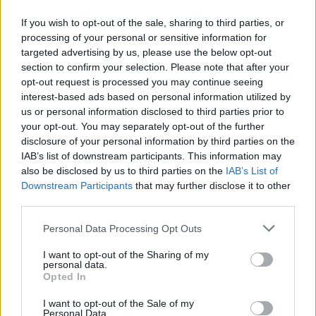
χώρους στάθμευσης μόνον σε περίπτωση που δεν
υπάρχει νέα κράτηση.
If you wish to opt-out of the sale, sharing to third parties, or
Την κατάργηση της πρόβλεψης ελάχιστου μισθώματος
processing of your personal or sensitive information for
για την παροχή υπηρεσιών ολικής μίσθωσης Ε.Ι.Χ. με
targeted advertising by us, please use the below opt-out
επαγγελματία οδηγό. Σε κάθε περίπτωση, αν κριθεί
section to confirm your selection. Please note that after your
σκόπιμη η ρυθμιστική παρέμβαση επί του μισθώματος,
opt-out request is processed you may continue seeing
θα πρέπει ο τρόπος καθορισμού του να είναι ανάλογος
interest-based ads based on personal information utilized by
με τον τρόπο προσδιορισμού του μισθώματος στα
Ε.Δ.Χ. Το ελάχιστο μίσθωμα αυτή τη στιγμή έχει
us or personal information disclosed to third parties prior to
καθοριστεί στα €90 για διάρκεια μίσθωσης 3 ωρών και
your opt-out. You may separately opt-out of the further
στα €40 για διάρκεια μίσθωσης 30 λεπτών.
disclosure of your personal information by third parties on the
Τη διατήρηση της υποχρέωσης προηγούμενης λήψης
IAB’s list of downstream participants. This information may
διοικητικής άδειας για τη δραστηριοποίηση στην
also be disclosed by us to third parties on the
IAB’s List of
παροχή υπηρεσιών διαμεσολάβησης για τη μίσθωση
Downstream Participants
that may further disclose it to other
Ε.Ι.Χ. οχημάτων με επαγγελματία οδηγό.
third parties.
Περισσότερες αλλαγές θέλει η ΠΟΕΕΜΟ
και «απειλεί» με κινητοποιήσεις
Personal Data Processing Opt Outs
I want to opt-out of the Sharing of my
Παρά τις αλλαγές που έχουν συμπεριληφθεί στο
personal data.
Opted In
ερανιστικό νομοσχέδιο, και η Πανελλήνια Ομοσπονδία
Εκμίσθωσης Ε.Ι.Χ. Αυτοκινήτων με Οδηγό (Π.Ο.Ε.Ε.Μ.Ο.)
I want to opt-out of the Sale of my
Personal Data.
έχει εκφράσει σε ανακοίνωσή της μετά την ανάρτησή του