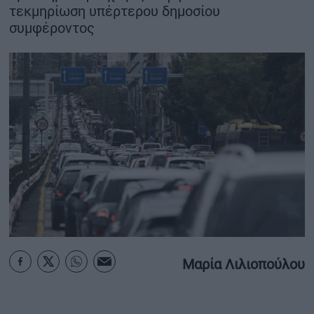
τεκμηρίωση υπέρτερου δημοσίου
ΟΙΚΟΝΟΜΙΑ - ΕΠΙΧΕΙΡΗΣΕΙΣ
συμφέροντος
MY PROPERTY
ΚΑΡΑΜΠΟΛΕΣ
ΟΡΟΙ ΧΡΗΣΗΣ
ΕΠΙΚΟΙΝΩΝΙΑ
ΤΑΥΤΟΤΗΤΑ
Μαρία Λιλιοπούλου