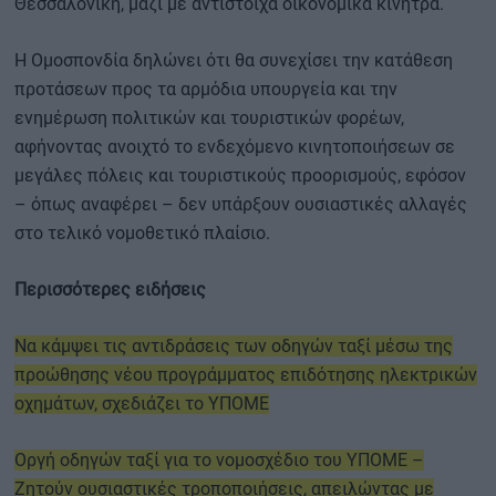
Θεσσαλονίκη, μαζί με αντίστοιχα οικονομικά κίνητρα.
Η Ομοσπονδία δηλώνει ότι θα συνεχίσει την κατάθεση
προτάσεων προς τα αρμόδια υπουργεία και την
ενημέρωση πολιτικών και τουριστικών φορέων,
αφήνοντας ανοιχτό το ενδεχόμενο κινητοποιήσεων σε
μεγάλες πόλεις και τουριστικούς προορισμούς, εφόσον
– όπως αναφέρει – δεν υπάρξουν ουσιαστικές αλλαγές
στο τελικό νομοθετικό πλαίσιο.
Περισσότερες ειδήσεις
Να κάμψει τις αντιδράσεις των οδηγών ταξί μέσω της
προώθησης νέου προγράμματος επιδότησης ηλεκτρικών
οχημάτων, σχεδιάζει το ΥΠΟΜΕ
Οργή οδηγών ταξί για το νομοσχέδιο του ΥΠΟΜΕ –
Ζητούν ουσιαστικές τροποποιήσεις, απειλώντας με