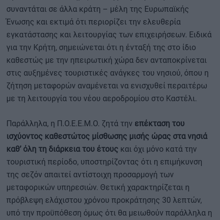
συναντάται σε άλλα κράτη – μέλη της Ευρωπαϊκής
Ένωσης και εκτιμά ότι περιορίζει την ελευθερία
εγκατάστασης και λειτουργίας των επιχειρήσεων. Ειδικά
για την Κρήτη, σημειώνεται ότι η ένταξή της στο ίδιο
καθεστώς με την ηπειρωτική χώρα δεν ανταποκρίνεται
στις αυξημένες τουριστικές ανάγκες του νησιού, όπου η
ζήτηση μεταφορών αναμένεται να ενισχυθεί περαιτέρω
με τη λειτουργία του νέου αεροδρομίου στο Καστέλι.
Παράλληλα, η Π.Ο.Ε.Ε.Μ.Ο. ζητά την
επέκταση του
ισχύοντος καθεστώτος μίσθωσης μισής ώρας στα νησιά
καθ’ όλη τη διάρκεια του έτους
και όχι μόνο κατά την
τουριστική περίοδο, υποστηρίζοντας ότι η επιμήκυνση
της σεζόν απαιτεί αντίστοιχη προσαρμογή των
μεταφορικών υπηρεσιών. Θετική χαρακτηρίζεται η
πρόβλεψη ελάχιστου χρόνου προκράτησης 30 λεπτών,
υπό την προϋπόθεση όμως ότι θα μειωθούν παράλληλα η