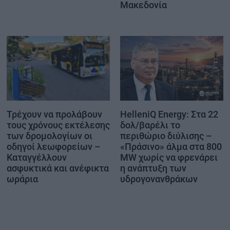
Μακεδονία
HelleniQ Energy: Στα 22
Τρέχουν να προλάβουν
δολ/βαρέλι το
τους χρόνους εκτέλεσης
περιθώριο διύλισης –
των δρομολογίων οι
«Πράσινο» άλμα στα 800
οδηγοί λεωφορείων –
MW χωρίς να φρενάρει
Καταγγέλλουν
η ανάπτυξη των
ασφυκτικά και ανέφικτα
υδρογονανθράκων
ωράρια