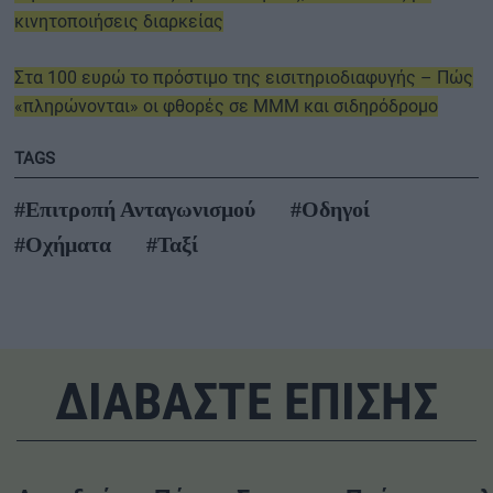
κινητοποιήσεις διαρκείας
Στα 100 ευρώ το πρόστιμο της εισιτηριοδιαφυγής – Πώς
«πληρώνονται» οι φθορές σε ΜΜΜ και σιδηρόδρομο
TAGS
#Επιτροπή Ανταγωνισμού
#Οδηγοί
#Οχήματα
#Ταξί
ΔΙΑΒΑΣΤΕ ΕΠΙΣΗΣ