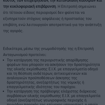
κόστος των επιχειρήσεων, την κατανάλωση καυσίμων και
την κυκλοφοριακή επιβάρυνση
. Η Επιτροπή σημειώνει
ότι τέτοιου είδους περιορισμοί δεν φαίνεται να
εξυπηρετούν στόχους ασφάλειας ή προστασίας του
επιβάτη, ενώ λειτουργούν αποτρεπτικά για την ανάπτυξη
της αγοράς.
Ειδικότερα, μέσω της γνωμοδότησής της η Επιτροπή
Ανταγωνισμού προτείνει:
Την κατάργηση της περιοριστικής απαρίθμησης
φορέων που μπορούν να ασκήσουν την δραστηριότητα
της ολικής εκμίσθωσης Ε.Ι.Χ. με επαγγελματία οδηγό
και τη θέσπιση ουδέτερων, αντικειμενικών και
αναλογικών προϋποθέσεων άσκησης της
δραστηριότητας, ανεξαρτήτως της νομικής ή
επαγγελματικής ιδιότητας του παρόχου.
Την κατάργηση της πρόβλεψης ελάχιστης διάρκειας
συμβάσεων ολικής εκμίσθωσης Ε.Ι.Χ. με επαγγελματία
οδηγό (ανεξαρτήτως γεωγραφικής περιοχής ή
περιόδου παροχής της επίμαχης υπηρεσίας), η οποία