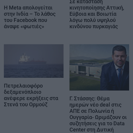
Σε κατάσταση
Η Meta απολογείται
κινητοποίησης Αττική,
στην Ινδία – Το λάθος
Εύβοια και Βοιωτία
του Facebook που
λόγω πολύ υψηλού
άναψε «φωτιές»
κινδύνου πυρκαγιάς
Πετρελαιοφόρο
δεξαμενόπλοιο
ανέφερε εκρήξεις στα
Γ. Στάσσης: Θέμα
Στενά του Ορμούζ
ημερών νέο deal στις
ΑΠΕ σε Πολωνία ή
Ουγγαρία- Ωριμάζουν οι
συζητήσεις για το Data
Center στη Δυτική