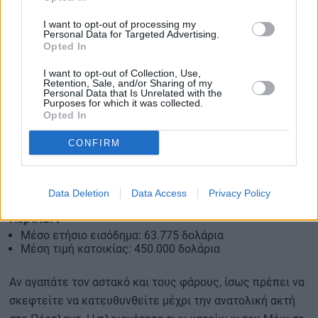
μειώνεται.
I want to opt-out of processing my
Personal Data for Targeted Advertising.
Opted In
I want to opt-out of Collection, Use,
Retention, Sale, and/or Sharing of my
Personal Data that Is Unrelated with the
Purposes for which it was collected.
Opted In
CONFIRM
Data Deletion
Data Access
Privacy Policy
Πόρτλαντ
Μέσο ετήσιο εισόδημα: 63.775 δολάρια
Μέση τιμή κατοικίας: 450.000 δολάρια
Αν αγαπάτε τον αστακό και τους φάρους, ίσως πρέπει να
σκεφτείτε να κατευθυνθείτε μέχρι την ανατολική ακτή