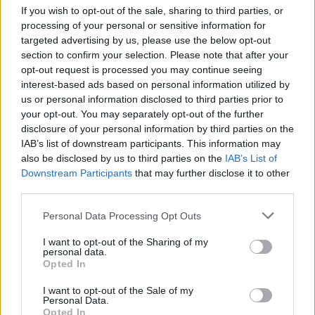
Αν ψάχνετε να μεταβείτε σε μια θέση εργασίας στον
If you wish to opt-out of the sale, sharing to third parties, or
processing of your personal or sensitive information for
τομέα της άμυνας, της ασφάλειας, της πληροφορικής ή
targeted advertising by us, please use the below opt-out
ακόμη και των χρηματοοικονομικών υπηρεσιών, ίσως να
section to confirm your selection. Please note that after your
θέλετε να στείλετε μια αίτηση σε έναν
εργοδότη
στην
opt-out request is processed you may continue seeing
Τάμπα. Η πόλη έχει ποσοστό ανεργίας 3,3%, το οποίο
interest-based ads based on personal information utilized by
us or personal information disclosed to third parties prior to
εξακολουθεί να είναι σημαντικά χαμηλότερο από τον
your opt-out. You may separately opt-out of the further
εθνικό μέσο όρο του 3,9%.
disclosure of your personal information by third parties on the
IAB’s list of downstream participants. This information may
Πίτσμπουργκ
also be disclosed by us to third parties on the
IAB’s List of
Μέσο ετήσιο εισόδημα: 88.110 δολάρια
Downstream Participants
that may further disclose it to other
Μέση τιμή κατοικίας: 270.000 δολάρια
third parties.
Personal Data Processing Opt Outs
Οι αναζητούντες εργασία στη δεύτερη μεγαλύτερη πόλη
της Πενσυλβάνια μπορούν να βρουν δουλειά σε
I want to opt-out of the Sharing of my
personal data.
διάφορους κλάδους, όπως η τεχνολογία, οι επιστήμες
Opted In
της ζωής, η υγεία και η εκπαίδευση και η μεταποίηση.
I want to opt-out of the Sale of my
Ακόμα καλύτερα, είναι πολύ πιθανό να τη βρουν γρήγορα,
Personal Data.
καθώς το ποσοστό ανεργίας της πόλης συνεχίζει να
Opted In