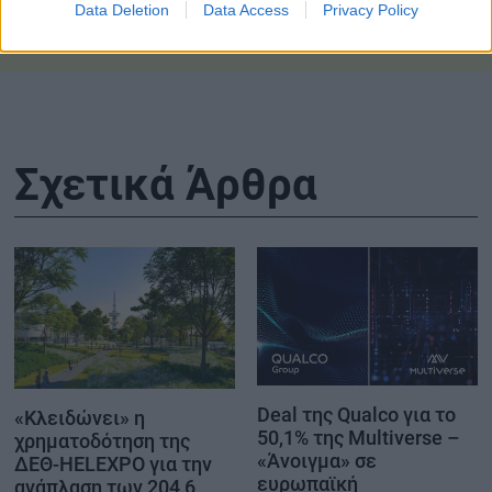
Data Deletion
Data Access
Privacy Policy
γέννησης
200.000 δολ
Σχετικά Άρθρα
Deal της Qualco για το
«Κλειδώνει» η
50,1% της Multiverse –
χρηματοδότηση της
«Άνοιγμα» σε
ΔΕΘ-HELEXPO για την
ευρωπαϊκή
ανάπλαση των 204,6