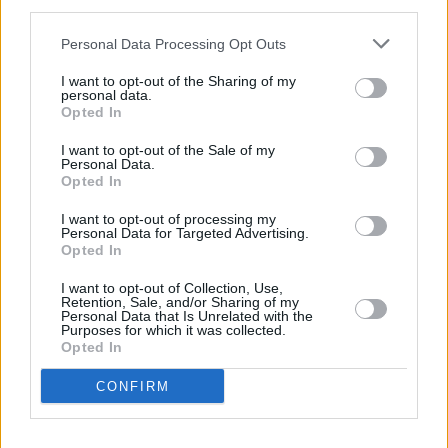
third parties.
έσοδα» – Το Ιράν ανεβάζει ξανά την πίεση στα Στενά του
Ορμούζ
Personal Data Processing Opt Outs
I want to opt-out of the Sharing of my
TAGS
personal data.
Opted In
#Trump
#Ιράν
#Ισραήλ
#Πετρέλαιο
I want to opt-out of the Sale of my
Personal Data.
Opted In
I want to opt-out of processing my
Personal Data for Targeted Advertising.
Opted In
ΔΙΑΒΑΣΤΕ ΕΠΙΣΗΣ
I want to opt-out of Collection, Use,
Retention, Sale, and/or Sharing of my
Personal Data that Is Unrelated with the
Purposes for which it was collected.
Opted In
Είσαι το μεγαλύτερο ή το
Το νέο αμερικ
μικρότερο παιδί; – Πώς
estate hotspo
CONFIRM
επηρεάζεται η υγεία σου
Βρετανών – 
ανάλογα με τη σειρά
αγοράζουν σπ