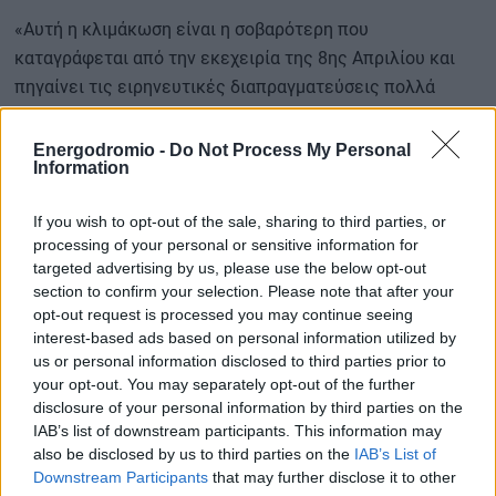
«Αυτή η κλιμάκωση είναι η σοβαρότερη που
καταγράφεται από την εκεχειρία της 8ης Απριλίου και
πηγαίνει τις ειρηνευτικές διαπραγματεύσεις πολλά
βήματα πίσω», σχολίασε ο Άρνε Λόμαν Ράσμουσεν,
αναλυτής της Global Risk Management.
Energodromio -
Do Not Process My Personal
Information
If you wish to opt-out of the sale, sharing to third parties, or
Περισσότερες ειδήσεις
processing of your personal or sensitive information for
targeted advertising by us, please use the below opt-out
Νορβηγία: «Πυρετός» επενδύσεων από τις πετρελαϊκές
section to confirm your selection. Please note that after your
εταιρείες την επόμενη διετία
opt-out request is processed you may continue seeing
interest-based ads based on personal information utilized by
us or personal information disclosed to third parties prior to
your opt-out. You may separately opt-out of the further
«Άλμα» 4,9% στις τιμές πετρελαίου μετά την ανταλλαγή
disclosure of your personal information by third parties on the
πυρών μεταξύ Ισραήλ και Ιράν
IAB’s list of downstream participants. This information may
also be disclosed by us to third parties on the
IAB’s List of
Downstream Participants
that may further disclose it to other
«Θα μπορούσαμε να διπλασιάσουμε τα πετρελαϊκά