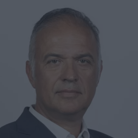
μήνες νωρίτε
στα 22 χλμ.
ΣΗ