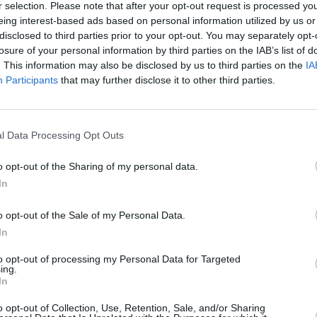
έα, με έμφαση στην τεχνολογία και τις ψηφιακές πληρωμές.
r selection. Please note that after your opt-out request is processed y
σε συνδυασμό με τη βαθιά κατανόηση της παγκόσμιας και ελλ
eing interest-based ads based on personal information utilized by us or
disclosed to third parties prior to your opt-out. You may separately opt-
ν περαιτέρω ενίσχυση της δυναμικής της Nexi Ελλάδος.
losure of your personal information by third parties on the IAB’s list of
. This information may also be disclosed by us to third parties on the
IA
Participants
that may further disclose it to other third parties.
υ Nexi για τη μετάβαση σε μια Ευρώπη χωρίς μετρητά, η Nexi
υ στρατηγικού της σχεδιασμού για καινοτομί
α, διαμορφώνοντ
l Data Processing Opt Outs
ες λύσεις πληρωμών για τους πελάτες της και πρωτοπορών
ου στην Ελλάδα.
o opt-out of the Sharing of my personal data.
In
o opt-out of the Sale of my Personal Data.
In
#Nexi
#Διευθύνων Σύμβουλος
#Ψηφιακές Πλη
to opt-out of processing my Personal Data for Targeted
ing.
In
o opt-out of Collection, Use, Retention, Sale, and/or Sharing