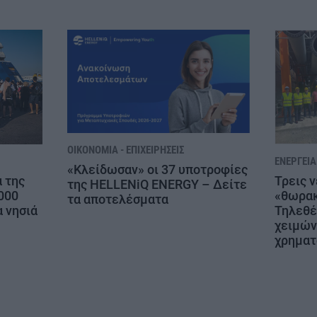
ΟΙΚΟΝΟΜΊΑ - ΕΠΙΧΕΙΡΉΣΕΙΣ
ΕΝΈΡΓΕΙΑ
«Κλείδωσαν» οι 37 υποτροφίες
Τρεις 
 της
της HELLENiQ ENERGY – Δείτε
«θωρακ
000
τα αποτελέσματα
Τηλεθέ
α νησιά
χειμών
χρηματ