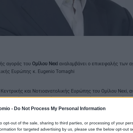
ΟΡΟΙ ΧΡΗΣΗΣ
κής αγοράς του
Ομίλου Nexi
αναλαμβάνει ο επικεφαλής των 
ικής Ευρώπης κ. Eugenio Tornaghi
Κεντρικής και Νοτιοανατολικής Ευρώπης του Ομίλου Nexi, α
ου Διευθύνοντος Συμβούλου στη Nexi Ελλάδος, θυγατρική του
omio -
Do Not Process My Personal Information
to opt-out of the sale, sharing to third parties, or processing of your per
λου Nexi από το 2019, ο
Eugenio Tornaghi
διαθέτει εκτεταμέ
formation for targeted advertising by us, please use the below opt-out s