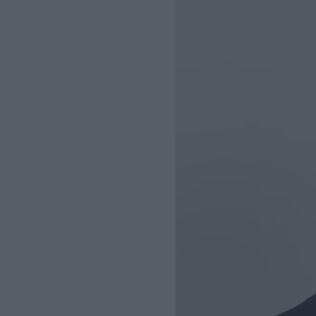
Σεπτεμβρίου
– Αμετάβλητο το
χρονοδιάγραμμα για το 2032
REAL ESTATE
ΠΕΡΙΒΑΛΛΟΝ
ΕΝΕΡΓΕΙΑ
ΜΕΤΑΦΟΡΕΣ - ΗΛΕΚΤΡΟΚΙΝΗ
ΨΗΦΙΑΚΟΣ ΚΟΣΜΟΣ
ΟΙΚΟΝΟΜΙΑ - ΕΠΙΧΕΙΡΗΣΕΙΣ
MY PROPERTY