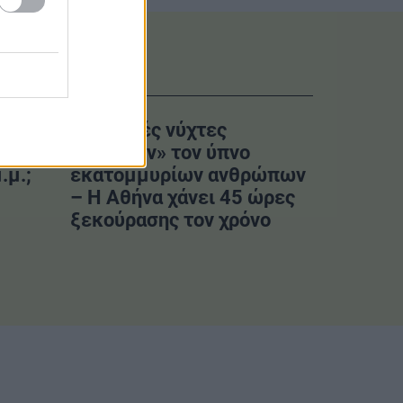
τυο
Οι θερμές νύχτες
α
«κλέβουν» τον ύπνο
.μ.;
εκατομμυρίων ανθρώπων
– Η Αθήνα χάνει 45 ώρες
ξεκούρασης τον χρόνο