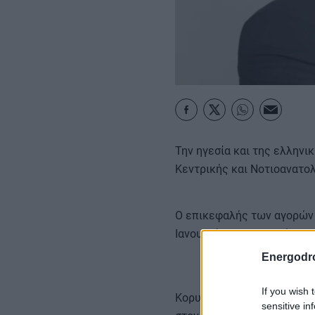
ΚΑΡΑΜΠΟΛΕΣ
Την ηγεσία και της ελληνι
Κεντρικής και Νοτιοανατολ
Ο επικεφαλής των αγορών 
Ιανουαρίου 2024 το ρόλο τ
Energodr
If you wish 
Κορυφαίο στέλεχος του Ομί
sensitive in