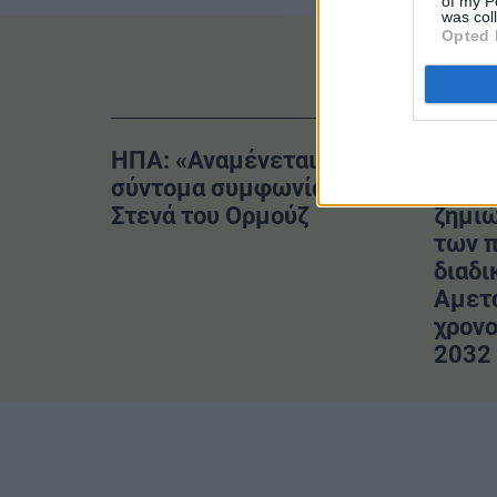
of my P
was col
Opted 
ΗΠΑ: «Αναμένεται
Ν. Τα
σύντομα συμφωνία» για τα
Πλήρ
Στενά του Ορμούζ
ζημιώ
των 
διαδι
Αμετ
χρονο
2032