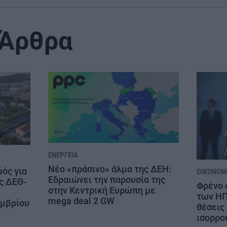
 Άρθρα
ΕΝΈΡΓΕΙΑ
Νέο «πράσινο» άλμα της ΔΕΗ:
μός για
ΟΙΚΟΝΟΜΊ
Εδραιώνει την παρουσία της
ς ΔΕΘ-
Φρένο 
στην Κεντρική Ευρώπη με
των ΗΠ
mega deal 2 GW
εμβρίου
θέσεις 
ισορρο