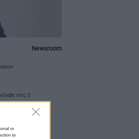
Newsroom
ΕΠΙΚΟΙΝΩΝΙΑ
ΤΑΥΤΟΤΗΤΑ
αγορών
νέλαβε στις 2
 Ομίλου Nexi.
sonal or
νη εμπειρία
ection to