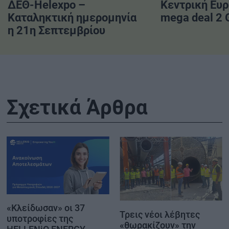
ΔΕΘ-Helexpo –
Κεντρική Ευ
Καταληκτική ημερομηνία
mega deal 2
η 21η Σεπτεμβρίου
Σχετικά Άρθρα
«Κλείδωσαν» οι 37
Τρεις νέοι λέβητες
υποτροφίες της
«θωρακίζουν» την