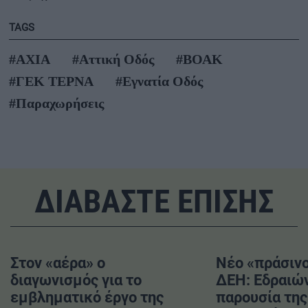
TAGS
#AXIA
#Αττική Οδός
#ΒΟΑΚ
#ΓΕΚ ΤΕΡΝΑ
#Εγνατία Οδός
#Παραχωρήσεις
ΔΙΑΒΑΣΤΕ ΕΠΙΣΗΣ
Στον «αέρα» ο
Νέο «πράσινο
διαγωνισμός για το
ΔΕΗ: Εδραιών
εμβληματικό έργο της
παρουσία της