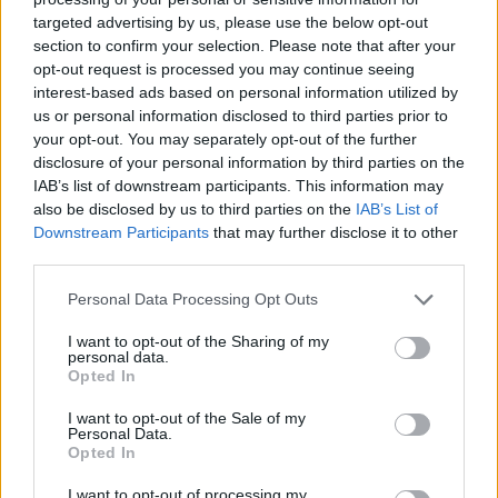
μέσο Ebitda κατά τη συνολική διάρκεια της
targeted advertising by us, please use the below opt-out
συγκεκριμένης παραχώρησης διαμορφώνεται σε 260
section to confirm your selection. Please note that after your
εκατ. ευρώ.
opt-out request is processed you may continue seeing
interest-based ads based on personal information utilized by
us or personal information disclosed to third parties prior to
your opt-out. You may separately opt-out of the further
Σε επίπεδο Ομίλου, το
disclosure of your personal information by third parties on the
προσαρμοσμένο Ebitda υπολογίζεται σε 434 εκατ. ευρώ
IAB’s list of downstream participants. This information may
also be disclosed by us to third parties on the
IAB’s List of
για το σύνολο της χρήσης του 2024 και αναμένεται να
Downstream Participants
that may further disclose it to other
αυξηθεί στα 612 εκατ. ευρώ το 2025.
third parties.
Η AXIA εκτιμά τα καθαρά κέρδη σε 721 εκατ. ευρώ για το
Personal Data Processing Opt Outs
2024, με το μέγεθος να περιλαμβάνει το κέρδος από την
I want to opt-out of the Sharing of my
πώληση της ΤΕΡΝΑ ΕΝΕΡΓΕΙΑΚΗ. Επίσης, κατά τη
personal data.
Opted In
χρηματιστηριακή, τα Καθαρά κέρδη προβλέπεται ότι θα
εμφανίσουν ρυθμό ανάπτυξης 13,6% κατά την περίοδο
I want to opt-out of the Sale of my
Personal Data.
2024-28 (εξαιρουμένων των «one-off» κερδών από την
Opted In
πώληση των ΑΠΕ).
I want to opt-out of processing my