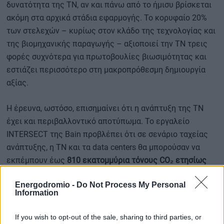
δυνατότητα της ΤΝ, αν και πάνω από το ήμισυ βρίσκεται
ακόμη στα αρχικά στάδια εφαρμογής. Το κορυφαίο 20%
των στελεχών – κυρίως στον κλάδο της τεχνολογίας και
της βιομηχανικής παραγωγής – αξιοποιεί την ΤΝ τρεις
φορές συχνότερα για πρωτοβουλίες βιωσιμότητας και
εστιάζει περισσότερο στη μακροπρόθεσμη δημιουργία
αξίας.
Η έρευνα, ωστόσο, επισημαίνει ότι η ανάπτυξη της ΤΝ
έχει και περιβαλλοντικό αποτύπωμα. Το εργαλείο
INTERSECT της Bain προβλέπει ότι σε σενάριο ταχείας
ανάπτυξης, η ΤΝ και τα data centers θα μπορούσαν να
εκπέμπουν έως
810 εκατομμύρια τόνους CO₂ ετησίως
έως το 2035,
που αντιστοιχούν στο 2% των παγκόσμιων
Energodromio -
Do Not Process My Personal
και στο 17% των βιομηχανικών εκπομπών. Στις ΗΠΑ,
Information
ειδικότερα, οι εκπομπές που αποδίδονται στην ΤΝ
μπορεί να ξεπεράσουν το 50% των βιομηχανικών
If you wish to opt-out of the sale, sharing to third parties, or