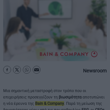
ΟΙΚΟΝΟΜΙΑ - ΕΠΙΧΕΙΡΗΣΕΙΣ
MY PROPERTY
ΚΑΡΑΜΠΟΛΕΣ
ΟΡΟΙ ΧΡΗΣΗΣ
ΕΠΙΚΟΙΝΩΝΙΑ
Newsroom
ΤΑΥΤΟΤΗΤΑ
Μια σημαντική μεταστροφή στον τρόπο που οι
επιχειρήσεις προσεγγίζουν τη
βιωσιμότητα
αποτυπώνει
η νέα έρευνα της
Bain & Company
. Παρά τη μείωση της
δημοσιότητας γύρω από τις πρωτοβουλίες
ESG
, οι
CEOs
,