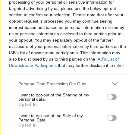
εκπομπών μέσα στην επόμενη δεκαετία ενώ η Ευρώπη,
processing of your personal or sensitive information for
με ταχύτερη διείσδυση σε ανανεώσιμες πηγές ενέργειας
targeted advertising by us, please use the below opt-out
section to confirm your selection. Please note that after your
και πιο μετρημένη υιοθέτηση ΤΝ, αναμένεται να έχει
opt-out request is processed you may continue seeing
σχετικά σταθερές εκπομπές.
interest-based ads based on personal information utilized by
us or personal information disclosed to third parties prior to
your opt-out. You may separately opt-out of the further
disclosure of your personal information by third parties on the
Η βιωσιμότητα ως εμπορικό πλεονέκτημα
IAB’s list of downstream participants. This information may
also be disclosed by us to third parties on the
IAB’s List of
Οι επιχειρήσεις B2B αναγνωρίζουν ολοένα και
Downstream Participants
that may further disclose it to other
περισσότερο τη σύνδεση μεταξύ βιωσιμότητας και
third parties.
εμπορικής αξίας. Σύμφωνα με έρευνα της Bain σε
Personal Data Processing Opt Outs
περισσότερους από 750 πελάτες B2B, σε κλάδους όπως
η αυτοκινητοβιομηχανία, οι χημικές και μεταλλευτικές
I want to opt-out of the Sharing of my
personal data.
βιομηχανίες και οι κατασκευές, το 50% δηλώνει ότι ήδη
Opted In
προμηθεύεται περισσότερο από εταιρείες που
I want to opt-out of the Sale of my
εφαρμόζουν βιώσιμες πρακτικές, ενώ σχεδόν το 70%
Personal Data.
σκοπεύει να ενισχύσει αυτές τις συνεργασίες μέσα στα
Opted In
επόμενα τρία χρόνια. Παράλληλα, το 90% των κορυφαίων