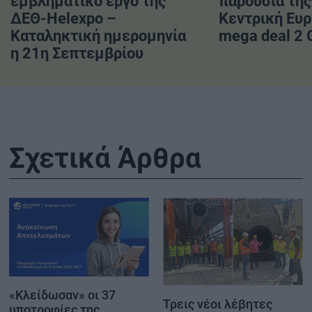
εμβληματικό έργο της
παρουσία της
ΔΕΘ-Helexpo –
Κεντρική Ευ
Καταληκτική ημερομηνία
mega deal 2
η 21η Σεπτεμβρίου
Σχετικά Άρθρα
«Κλείδωσαν» οι 37
Τρεις νέοι λέβητες
υποτροφίες της