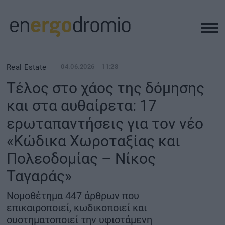
ΥΠΟΔΟΜΕΣ
Real Estate
04.06.2026
11:28
Τέλος στο χάος της δόμησης
REAL ESTATE
και στα αυθαίρετα: 17
ερωταπαντήσεις για τον νέο
ΠΕΡΙΒΑΛΛΟΝ
«Κώδικα Χωροταξίας και
ΕΝΕΡΓΕΙΑ
Πολεοδομίας – Νίκος
Ταγαράς»
ΜΕΤΑΦΟΡΕΣ - ΗΛΕΚΤΡΟΚΙΝΗΣΗ
Νομοθέτημα 447 άρθρων που
επικαιροποιεί, κωδικοποιεί και
ΨΗΦΙΑΚΟΣ ΚΟΣΜΟΣ
συστηματοποιεί την υφιστάμενη