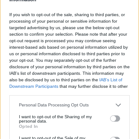
τομεακών εθνικών στρατηγικών και λειτουργίας
συλλογικών οργάνων.
If you wish to opt-out of the sale, sharing to third parties, or
processing of your personal or sensitive information for
Με τα 477 άρθρα του και τη συστηματική οργάνωση της
targeted advertising by us, please use the below opt-out
section to confirm your selection. Please note that after your
ύλης, αποτελεί, πλέον, ένα πλήρες και ενιαίο σημείο
opt-out request is processed you may continue seeing
αναφοράς για τον τεχνικό και νομικό κόσμο.
interest-based ads based on personal information utilized by
us or personal information disclosed to third parties prior to
Αντίθετα, στον Κώδικα δεν εντάχθηκαν ειδικές
your opt-out. You may separately opt-out of the further
νομοθεσίες όπως οι Βιομηχανικές Περιοχές (ΒΙ.ΠΕ.), οι
disclosure of your personal information by third parties on the
IAB’s list of downstream participants. This information may
τουριστικές επιχειρήσεις, τα ΕΣΧΑΣΕ,ΕΣΧΑΔΑ κ.λπ.
also be disclosed by us to third parties on the
IAB’s List of
Αυτές οι ρυθμίσεις παραμένουν ενταγμένες στα ειδικά
Downstream Participants
that may further disclose it to other
νομοθετικά πλαίσιά τους, ώστε να διατηρούνται η συνοχή
third parties.
και η ορθή ερμηνεία τους. Η αποκοπή τους από το
Personal Data Processing Opt Outs
ευρύτερο κανονιστικό περιβάλλον τους θα δημιουργούσε
ερμηνευτικά προβλήματα και κενά σε επιμέρους
I want to opt-out of the Sharing of my
personal data.
νομοθεσίες, όπως εκείνες που αφορούν τουριστικούς
Opted In
λιμένες, επιχειρηματικά πάρκα και άλλες ειδικές
I want to opt-out of the Sale of my