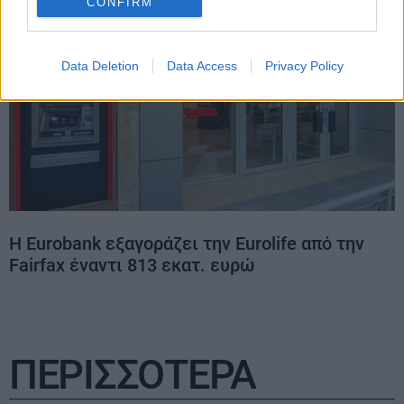
CONFIRM
Data Deletion
Data Access
Privacy Policy
H Eurobank εξαγοράζει την Eurolife από την
Fairfax έναντι 813 εκατ. ευρώ
ΠΕΡΙΣΣΟΤΕΡΑ