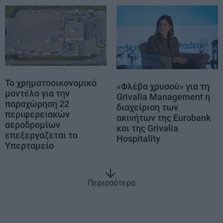
Το χρηματοοικονομικό
«Φλέβα χρυσού» για τη
μοντέλο για την
Grivalia Management η
παραχώρηση 22
διαχείριση των
περιφερειακών
ακινήτων της Eurobank
αεροδρομίων
και της Grivalia
επεξεργάζεται το
Hospitality
Υπερταμείο
Περισσότερα