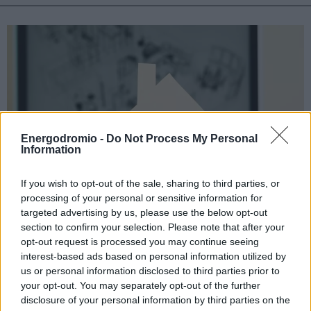
Energodromio -
Do Not Process My Personal
Information
If you wish to opt-out of the sale, sharing to third parties, or
processing of your personal or sensitive information for
targeted advertising by us, please use the below opt-out
section to confirm your selection. Please note that after your
Θα ξεπεράσουν τα 2 δισ. ευρώ οι εκταμιεύσεις
opt-out request is processed you may continue seeing
interest-based ads based on personal information utilized by
νέων στεγαστικών δανείων το 2025 – Στο 25%
us or personal information disclosed to third parties prior to
η άνοδος στη στεγαστική πίστη
your opt-out. You may separately opt-out of the further
disclosure of your personal information by third parties on the