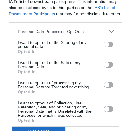
IAB’s list of downstream participants. This information may
also be disclosed by us to third parties on the
IAB’s List of
Downstream Participants
that may further disclose it to other
third parties.
Personal Data Processing Opt Outs
I want to opt-out of the Sharing of my
personal data.
Opted In
I want to opt-out of the Sale of my
Personal Data.
Opted In
I want to opt-out of processing my
Personal Data for Targeted Advertising.
Opted In
Επενδυτική «απόβαση» των Alpha Bank και
Eurobank στο real estate – Ποιους τομείς
I want to opt-out of Collection, Use,
Retention, Sale, and/or Sharing of my
έχουν «κυκλώσει»
Personal Data that Is Unrelated with the
Purposes for which it was collected.
Opted In