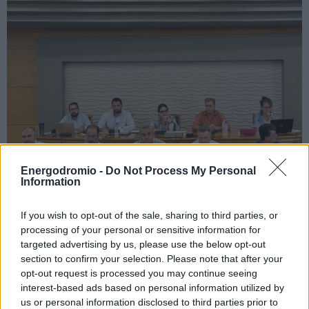
Energodromio -
Do Not Process My Personal
Information
If you wish to opt-out of the sale, sharing to third parties, or
Σε τροχιά «έξυπνες γέφυρες» και
processing of your personal or sensitive information for
έργα οδοφωτισμού LED στην
targeted advertising by us, please use the below opt-out
Περιφέρεια Στ. Ελλάδας
section to confirm your selection. Please note that after your
opt-out request is processed you may continue seeing
Συστήματα IoT και RTSHM για ασφαλέστερους δρόμους
interest-based ads based on personal information utilized by
και γέφυρες σε Βοιωτία, Εύβοια, Φθιώτιδα, Φωκίδα και
us or personal information disclosed to third parties prior to