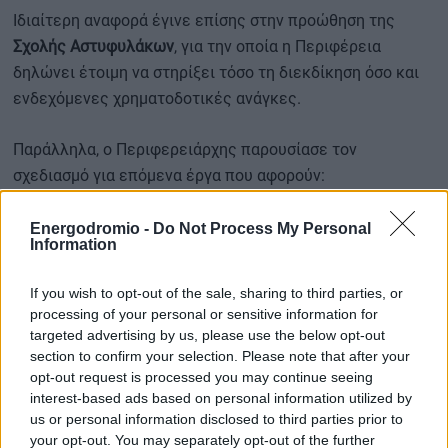
Ιδιαίτερη αναφορά έγινε επίσης στην προώθηση της
Σχολής Αστυφυλάκων
, για την οποία η Περιφέρεια
δηλώνει έτοιμη να στηρίξει τόσο τη διεκδίκηση όσο και
ενδεχόμενες χρηματοδοτικές ανάγκες.
Παράλληλα, ο Περιφερειάρχης παρουσίασε τον
σχεδιασμό για επόμενα έργα που αφορούν:
την έναρξη της ανάπλασης Αμφίκλειας, με
Energodromio -
Do Not Process My Personal
εξασφαλισμένη χρηματοδότηση,
Information
τη συμβασιοποίηση έως το τέλος του 2026 του έργου
«Ζέλι – Αταλάντη»
,
If you wish to opt-out of the sale, sharing to third parties, or
παρεμβάσεις αστικής ανάπλασης στην πλατεία Αγίου
processing of your personal or sensitive information for
Δημητρίου στην Κάτω Τιθορέα,
targeted advertising by us, please use the below opt-out
χρηματοδότηση έργων εσωτερικής και αγροτικής
οδοποιίας μέσω του ΠΠΑ 2026-2030,
section to confirm your selection. Please note that after your
νέα έργα καθαρισμού ρεμάτων μετά από σχετικά
opt-out request is processed you may continue seeing
αιτήματα κοινοτήτων και φορέων.
interest-based ads based on personal information utilized by
us or personal information disclosed to third parties prior to
«Ώριμος» ο κόμβος Παναγίτσας –
your opt-out. You may separately opt-out of the further