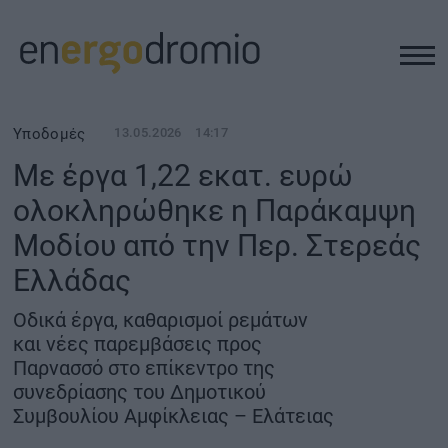
ΥΠΟΔΟΜΕΣ
Υποδομές
13.05.2026
14:17
Με έργα 1,22 εκατ. ευρώ
REAL ESTATE
ολοκληρώθηκε η Παράκαμψη
Μοδίου από την Περ. Στερεάς
ΠΕΡΙΒΑΛΛΟΝ
Ελλάδας
ΕΝΕΡΓΕΙΑ
Οδικά έργα, καθαρισμοί ρεμάτων
και νέες παρεμβάσεις προς
ΜΕΤΑΦΟΡΕΣ - ΗΛΕΚΤΡΟΚΙΝΗΣΗ
Παρνασσό στο επίκεντρο της
συνεδρίασης του Δημοτικού
Συμβουλίου Αμφίκλειας – Ελάτειας
ΨΗΦΙΑΚΟΣ ΚΟΣΜΟΣ