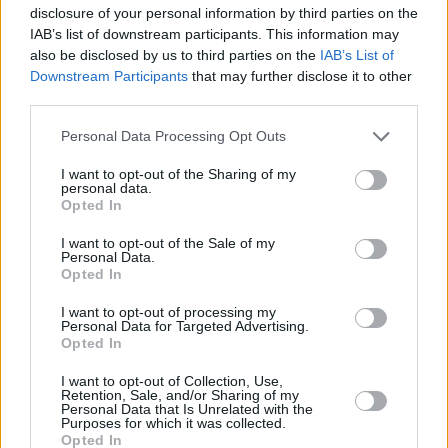
disclosure of your personal information by third parties on the
Ζητούνται βελτιώσεις για τον Παρνασσό
IAB’s list of downstream participants. This information may
also be disclosed by us to third parties on the
IAB’s List of
Ξεχωριστή βαρύτητα δόθηκε σε δύο κομβικά οδικά έργα
Downstream Participants
that may further disclose it to other
που θεωρούνται κρίσιμα για την περιοχή.
third parties.
Personal Data Processing Opt Outs
Το πρώτο αφορά τον
κόμβο “Παναγίτσας” στην Ελάτεια
,
για τον οποίο, σύμφωνα με τον Περιφερειάρχη, οι
I want to opt-out of the Sharing of my
personal data.
μελέτες έχουν πλέον ωριμάσει ώστε να αναζητηθεί
Opted In
χρηματοδότηση, ενώ επόμενος στόχος είναι και ο κόμβος
I want to opt-out of the Sale of my
Τιθορέας.
Personal Data.
Opted In
Το δεύτερο σχετίζεται με τη
βελτίωση των υφιστάμενων
I want to opt-out of processing my
οδικών τμημάτων προς το Χιονοδρομικό Κέντρο
Personal Data for Targeted Advertising.
Opted In
Παρνασσού
, στις διαδρομές
Μπαλαλούκα – Κελάρια –
Φτερόλακα
και στη σύνδεση
Αμφίκλειας – Φτερόλακας
.
I want to opt-out of Collection, Use,
Retention, Sale, and/or Sharing of my
Όπως επισημάνθηκε, η μελέτη που έχει εκπονηθεί από
Personal Data that Is Unrelated with the
Purposes for which it was collected.
την ΕΤΑΔ απαιτεί περαιτέρω βελτιώσεις ώστε να
Opted In