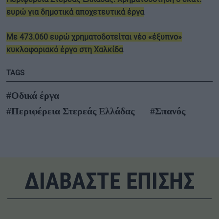
ευρώ για δημοτικά αποχετευτικά έργα
Με 473.060 ευρώ χρηματοδοτείται νέο «έξυπνο»
κυκλοφοριακό έργο στη Χαλκίδα
TAGS
#Οδικά έργα
#Περιφέρεια Στερεάς Ελλάδας
#Σπανός
ΔΙΑΒΑΣΤΕ ΕΠΙΣΗΣ