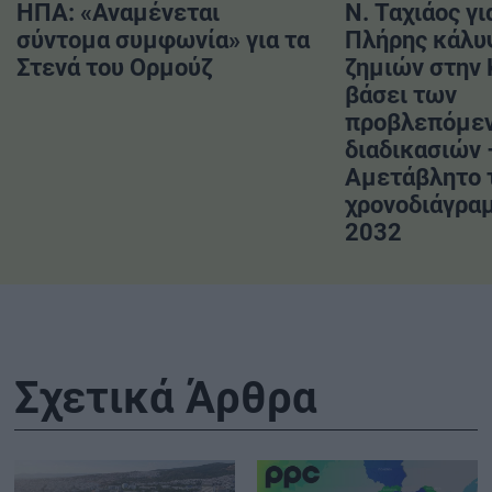
ΗΠΑ: «Αναμένεται
Ν. Ταχιάος γι
σύντομα συμφωνία» για τα
Πλήρης κάλυ
Στενά του Ορμούζ
ζημιών στην
βάσει των
προβλεπόμε
διαδικασιών 
Αμετάβλητο 
χρονοδιάγραμ
2032
Σχετικά Άρθρα