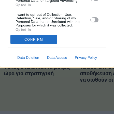
Personal Data for Targeted Advertising.
#Τροχαία
#Χανιά
Opted In
I want to opt-out of Collection, Use,
Retention, Sale, and/or Sharing of my
Personal Data that Is Unrelated with the
Purposes for which it was collected.
Opted In
ΔΙΑΒΑΣΤΕ ΕΠΙΣΗΣ
CONFIRM
Data Deletion
Data Access
Privacy Policy
Ενέργεια και Βιομηχανία:
Ευρωπαϊκή Έ
Τέλος στα έκτακτα μέτρα,
τα 200 GW σ
ώρα για στρατηγική
αποθήκευση ε
να σωθούν οι