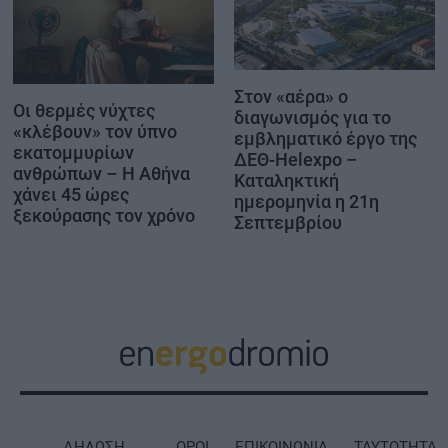
Στον «αέρα» ο
Οι θερμές νύχτες
διαγωνισμός για το
«κλέβουν» τον ύπνο
εμβληματικό έργο της
εκατομμυρίων
ΔΕΘ-Helexpo –
ανθρώπων – Η Αθήνα
Καταληκτική
χάνει 45 ώρες
ημερομηνία η 21η
ξεκούρασης τον χρόνο
Σεπτεμβρίου
ΔΗΛΩΣΗ
ΟΡΟΙ
ΕΠΙΚΟΙΝΩΝΙΑ
ΤΑΥΤΟΤΗΤΑ