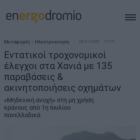
ΥΠΟΔΟΜΕΣ
Μεταφορές - Ηλεκτροκίνηση
04.07.2025
17:15
Εντατικοί τροχονομικοί
REAL ESTATE
έλεγχοι στα Χανιά με 135
παραβάσεις &
ΠΕΡΙΒΑΛΛΟΝ
ακινητοποιήσεις οχημάτων
ΕΝΕΡΓΕΙΑ
«Μηδενική ανοχή» στη μη χρήση
κράνους από 1η Ιουλίου
ΜΕΤΑΦΟΡΕΣ - ΗΛΕΚΤΡΟΚΙΝΗΣΗ
πανελλαδικά
ΨΗΦΙΑΚΟΣ ΚΟΣΜΟΣ