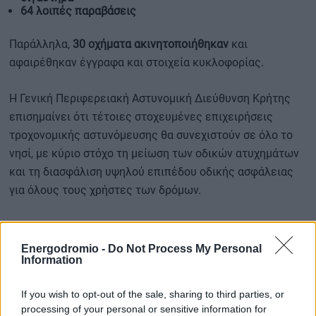
64 λοιπές παραβάσεις
Παράλληλα,
30 οχήματα ακινητοποιήθηκαν
και
αφαιρέθηκαν έγγραφα και στοιχεία κυκλοφορίας.
Η Γενική Περιφερειακή Αστυνομική Διεύθυνση Κρήτης
επισημαίνει ότι τέτοιες στοχευμένες επιχειρήσεις
τροχονομικής αστυνόμευσης θα συνεχιστούν σε όλο το
νησί, με κύριο στόχο τη μείωση των οδικών ατυχημάτων
και τη διασφάλιση υψηλού επιπέδου οδικής ασφάλειας
για όλους τους χρήστες των δρόμων.
Πανελλαδική Δράση «Μηδενική Ανοχή στη Μη Χρήση
Energodromio -
Do Not Process My Personal
Κράνους»
Information
Υπενθυμίζεται ότι από την
1η Ιουλίου 2025 έχει τεθεί σε
If you wish to opt-out of the sale, sharing to third parties, or
ισχύ η πανελλαδική δράση
της Ελληνικής Αστυνομίας με
processing of your personal or sensitive information for