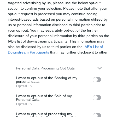
targeted advertising by us, please use the below opt-out
τίτλο
«Μηδενική ανοχή στη μη χρήση κράνους»
.
section to confirm your selection. Please note that after your
Πρόκειται για ένα στοχευμένο πρόγραμμα που
opt-out request is processed you may continue seeing
εντατικοποιεί τους ελέγχους για αναβάτες
interest-based ads based on personal information utilized by
μοτοποδηλάτων, μοτοσικλετών, τρίτροχων οχημάτων,
us or personal information disclosed to third parties prior to
ενοικιαζόμενων οχημάτων χωρίς κουβούκλιο, καθώς και
your opt-out. You may separately opt-out of the further
disclosure of your personal information by third parties on the
επαγγελματιών διανομέων.
IAB’s list of downstream participants. This information may
also be disclosed by us to third parties on the
IAB’s List of
Downstream Participants
that may further disclose it to other
Η δράση αυτή εντάσσεται στον συνολικό σχεδιασμό της
third parties.
Διεύθυνσης Αστυνόμευσης του Αρχηγείου της Ελληνικής
Personal Data Processing Opt Outs
Αστυνομίας, με σκοπό τη βελτίωση της οδικής ασφάλειας
και την προστασία της ζωής όλων των πολιτών.
I want to opt-out of the Sharing of my
personal data.
Opted In
TAGS
I want to opt-out of the Sale of my
Personal Data.
#ΕΛΑΣ
#Κράνος
#Κρήτη
Opted In
#Οδική ασφάλεια
#Παραβάσεις
I want to opt-out of processing my